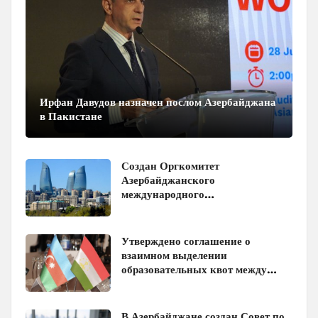
Ирфан Давудов назначен послом Азербайджана
в Пакистане
Создан Оргкомитет
Азербайджанского
международного
инвестиционного форума
Утверждено соглашение о
взаимном выделении
образовательных квот между
Азербайджаном и Таджикистаном
В Азербайджане создан Совет по