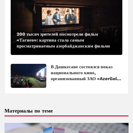
200 тысяч зрителей посмотрели фильм
«Тагиев»: картина стала самым
просматриваемым азербайджанским фильмом
в кинотеатрах
В Дашкесане состоялся показ
национального кино,
организованный ЗАО «AzerGold»
и Baku Media Center
Материалы по теме