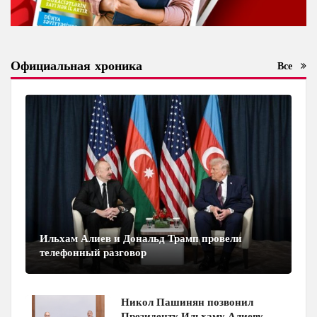
Официальная хроника
Все
Ильхам Алиев и Дональд Трамп провели
телефонный разговор
Никол Пашинян позвонил
Президенту Ильхаму Алиеву