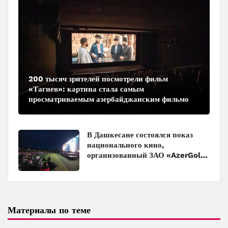
200 тысяч зрителей посмотрели фильм
«Тагиев»: картина стала самым
просматриваемым азербайджанским фильмом
в кинотеатрах
В Дашкесане состоялся показ
национального кино,
организованный ЗАО «AzerGold»
и Baku Media Center
Материалы по теме