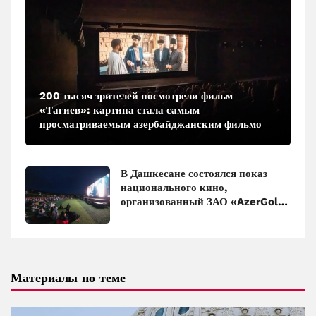
200 тысяч зрителей посмотрели фильм
«Тагиев»: картина стала самым
просматриваемым азербайджанским фильмом
в кинотеатрах
В Дашкесане состоялся показ
национального кино,
организованный ЗАО «AzerGold»
и Baku Media Center
Материалы по теме