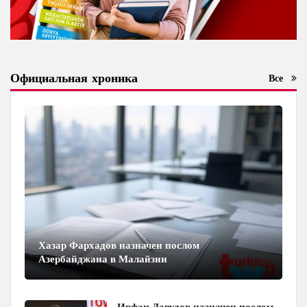
Официальная хроника
Все
Хазар Фархадов назначен послом
Азербайджана в Малайзии
Ирфан Давудов назначен послом