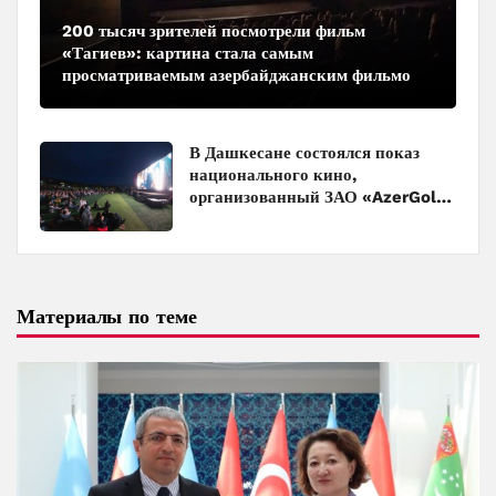
200 тысяч зрителей посмотрели фильм
«Тагиев»: картина стала самым
просматриваемым азербайджанским фильмом
в кинотеатрах
В Дашкесане состоялся показ
национального кино,
организованный ЗАО «AzerGold»
и Baku Media Center
Материалы по теме