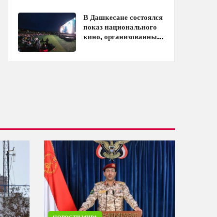
кинотеатрах
В Дашкесане состоялся
показ национального
кино, организованный
ЗАО «AzerGold» и
Baku Media Center