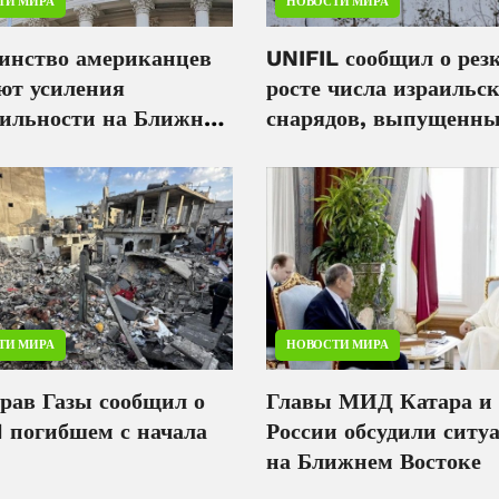
ТИ МИРА
НОВОСТИ МИРА
инство американцев
UNIFIL сообщил о рез
ют усиления
росте числа израильс
бильности на Ближнем
снарядов, выпущенны
ке
югу Ливана
ТИ МИРА
НОВОСТИ МИРА
рав Газы сообщил о
Главы МИД Катара и
1 погибшем с начала
России обсудили ситу
на Ближнем Востоке