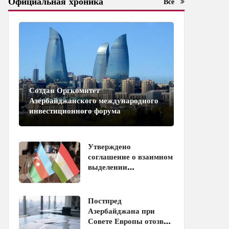
Официальная хроника
Все
Создан Оргкомитет
Азербайджанского международного
инвестиционного форума
Утверждено
соглашение о взаимном
выделении
образовательных квот
между Азербайджаном
и Таджикистаном
Постпред
Азербайджана при
Совете Европы отозван