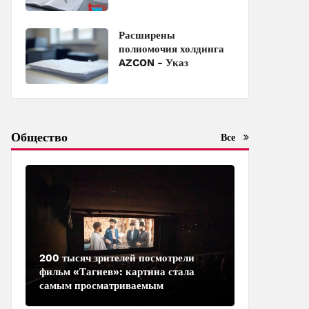
с должности
Расширены
полномочия холдинга
AZCON - Указ
Общество
Все
200 тысяч зрителей посмотрели
фильм «Тагиев»: картина стала
самым просматриваемым
азербайджанским фильмом в