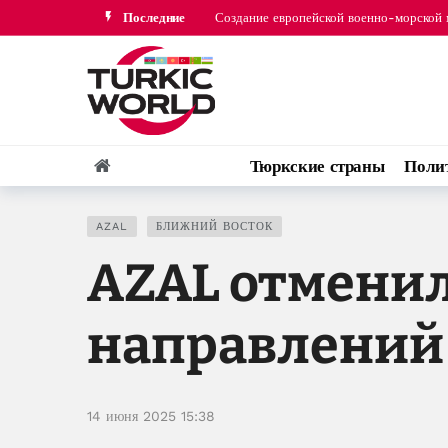
Создание европейской военно-морской 
Последние
ССАГПЗ осудил атаку хуситов на саудо
Тюркские страны
Поли
AZAL
БЛИЖНИЙ ВОСТОК
AZAL отменил
направлений
14 июня 2025 15:38