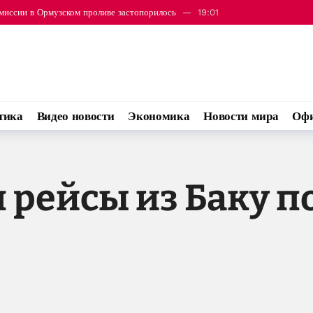
миссии в Ормузском проливе застопорилось
19:01
вский регион Наджран
19:45
тика
Видео новости
Экономика
Новости мира
Офи
 рейсы из Баку п