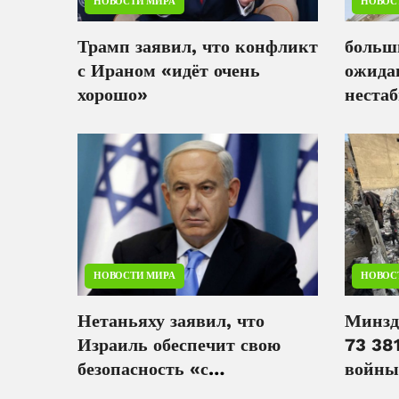
НОВОСТИ МИРА
НОВОС
Трамп заявил, что конфликт
больш
с Ираном «идёт очень
ожида
хорошо»
неста
Восто
НОВОСТИ МИРА
НОВОС
Нетаньяху заявил, что
Минзд
Израиль обеспечит свою
73 38
безопасность «с
войны
соглашением или без него»