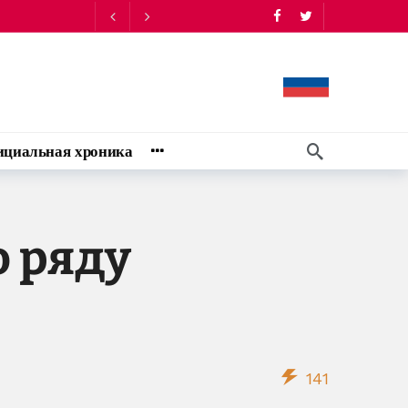
циальная хроника
о ряду
141