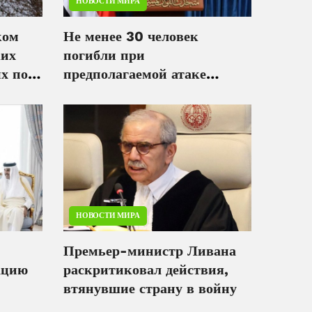
НОВОСТИ МИРА
ком
Не менее 30 человек
ких
погибли при
х по
предполагаемой атаке
хуситов на лагеря сил
быстрого реагирования
Йемена
НОВОСТИ МИРА
Премьер-министр Ливана
ацию
раскритиковал действия,
втянувшие страну в войну