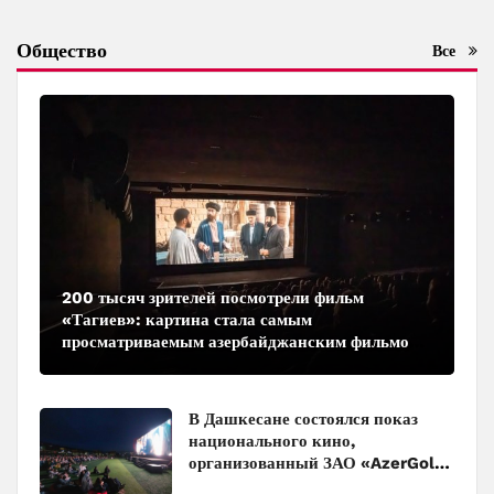
Общество
Все
200 тысяч зрителей посмотрели фильм
«Тагиев»: картина стала самым
просматриваемым азербайджанским фильмом
в кинотеатрах
В Дашкесане состоялся показ
национального кино,
организованный ЗАО «AzerGold»
и Baku Media Center