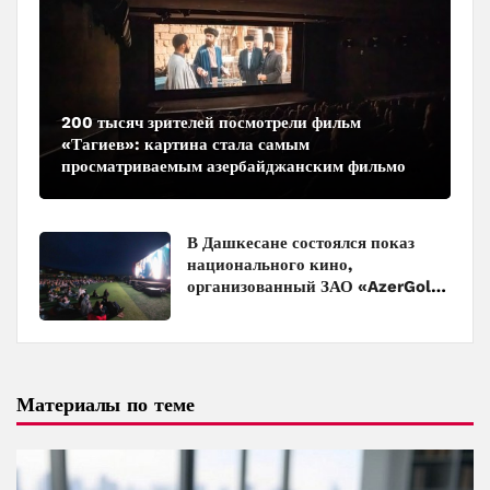
200 тысяч зрителей посмотрели фильм
«Тагиев»: картина стала самым
просматриваемым азербайджанским фильмом
в кинотеатрах
В Дашкесане состоялся показ
национального кино,
организованный ЗАО «AzerGold»
и Baku Media Center
Материалы по теме