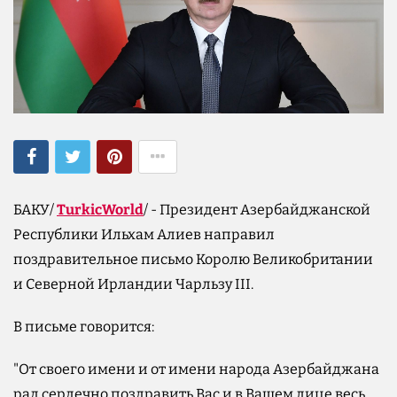
БАКУ/
TurkicWorld
/ - Президент Азербайджанской
Республики Ильхам Алиев направил
поздравительное письмо Королю Великобритании
и Северной Ирландии Чарльзу III.
В письме говорится:
"От своего имени и от имени народа Азербайджана
рад сердечно поздравить Вас и в Вашем лице весь