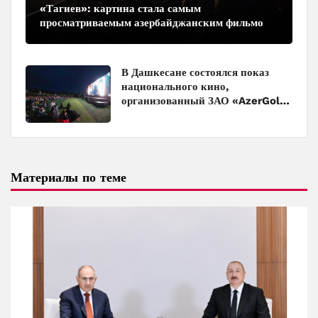
«Тагиев»: картина стала самым
просматриваемым азербайджанским фильмом
в кинотеатрах
В Дашкесане состоялся показ
национального кино,
организованный ЗАО «AzerGold»
и Baku Media Center
Материалы по теме