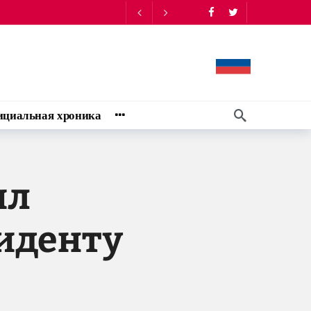
ческим»
7 августа 22:24
циальная хроника
ил
иденту