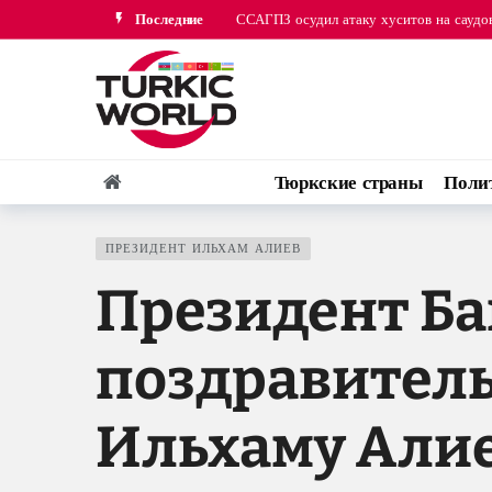
Последние
Премьер-министр Пакистана Шахбаз Ша
Тюркские страны
Поли
ПРЕЗИДЕНТ ИЛЬХАМ АЛИЕВ
Президент Б
поздравитель
Ильхаму Али