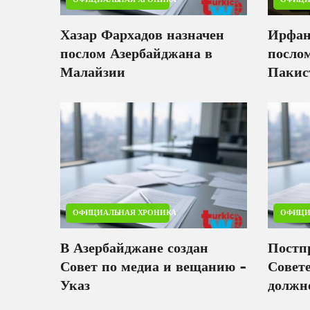
Хазар Фархадов назначен
Ирфан
послом Азербайджана в
посло
Малайзии
Пакис
ОФИЦИАЛЬНАЯ ХРОНИКА
ОФИЦИ
В Азербайджане создан
Постп
Совет по медиа и вещанию -
Совет
Указ
должн