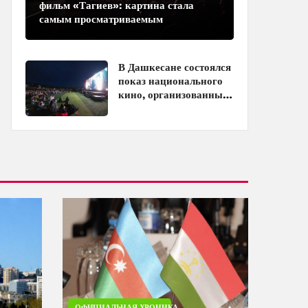
фильм «Тагиев»: картина стала
самым просматриваемым
азербайджанским фильмом в
кинотеатрах
В Дашкесане состоялся
показ национального
кино, организованный
ЗАО «AzerGold» и
Baku Media Center
ОФИЦИАЛЬНАЯ ХРОНИКА