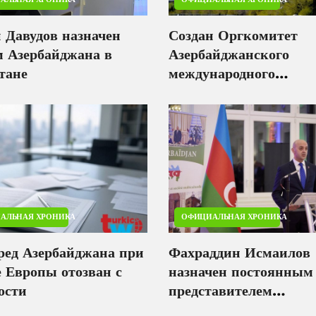
 Давудов назначен
Создан Оргкомитет
м Азербайджана в
Азербайджанского
тане
международного
инвестиционного фор
АЛЬНАЯ ХРОНИКА
ОФИЦИАЛЬНАЯ ХРОНИКА
ред Азербайджана при
Фахраддин Исмаилов
е Европы отозван с
назначен постоянным
ости
представителем
Азербайджана при