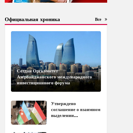
Официальная хроника
Все
Создан Оргкомитет
Азербайджанского международного
инвестиционного форума
Утверждено
соглашение о взаимном
выделении
образовательных квот
между Азербайджаном