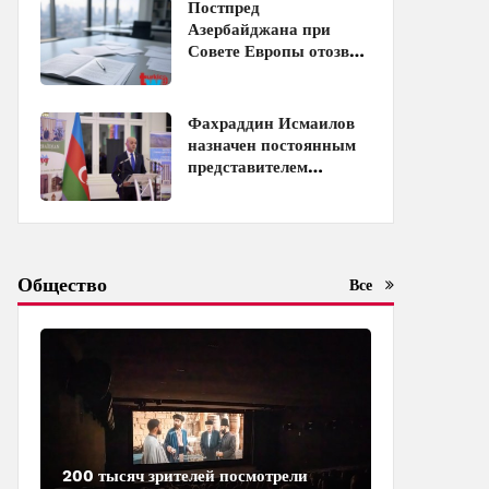
и Таджикистаном
Постпред
Азербайджана при
Совете Европы отозван
с должности
Фахраддин Исмаилов
назначен постоянным
представителем
Азербайджана при
ЮНЕСКО
Общество
Все
200 тысяч зрителей посмотрели