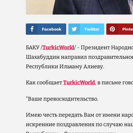
Facebook
Twitter
Pinte
БАКУ /
TurkicWorld
/ - Президент Народ
Шахабуддин направил поздравительно
Республики Ильхаму Алиеву.
Как сообщает
TurkicWorld
, в письме гов
"Ваше превосходительство.
Имею честь передать Вам от имени нар
искренние поздравления по случаю на