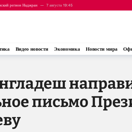
риф назвал оборонное соглашение с Саудовской Аравией и Турцией «истори
тика
Видео новости
Экономика
Новости мира
Офи
англадеш направ
ное письмо През
еву