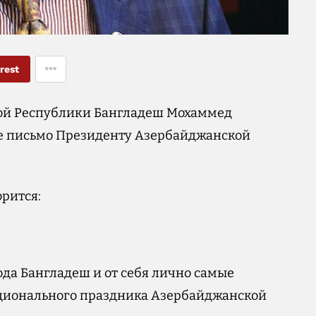
rest
ной Республики Бангладеш Мохаммед
е письмо Президенту Азербайджанской
орится:
ода Бангладеш и от себя лично самые
ционального праздника Азербайджанской