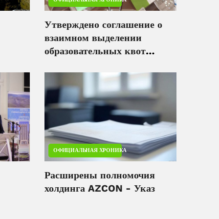
Утверждено соглашение о
взаимном выделении
образовательных квот
ума
между Азербайджаном и
Таджикистаном
ОФИЦИАЛЬНАЯ ХРОНИКА
Расширены полномочия
холдинга AZCON - Указ