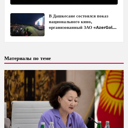
в кинотеатрах
В Дашкесане состоялся показ
национального кино,
организованный ЗАО «AzerGold»
и Baku Media Center
Материалы по теме