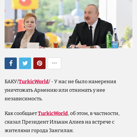
БАКУ/
TurkicWorld
/ - У нас не было намерения
уничтожать Армению или отнимать у нее
независимость.
Как сообщает
TurkicWorld
, об этом, в частности,
сказал Президент Ильхам Алиев на встрече с
жителями города Зангилан.