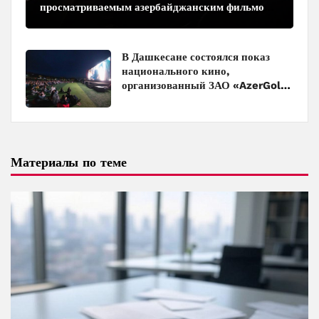
просматриваемым азербайджанским фильмом
в кинотеатрах
В Дашкесане состоялся показ
национального кино,
организованный ЗАО «AzerGold»
и Baku Media Center
Материалы по теме