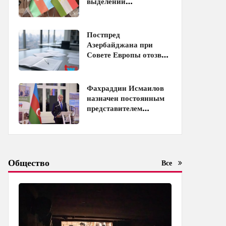
выделении
образовательных квот
между Азербайджаном
и Таджикистаном
Постпред
Азербайджана при
Совете Европы отозван
с должности
Фахраддин Исмаилов
назначен постоянным
представителем
Азербайджана при
ЮНЕСКО
Общество
Все