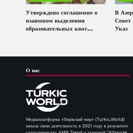
Утверждено соглашение о
В Азе
взаимном выделении
Совет
образовательных квот
Указ
между Азербайджаном и
Таджикистаном
О нас
Медиаплатформа «Тюркский мир» (Turkic.World)
начала свою деятельность в 2021 году в результате
сотрудничества АМИ Trend и турецкой "Albayrak