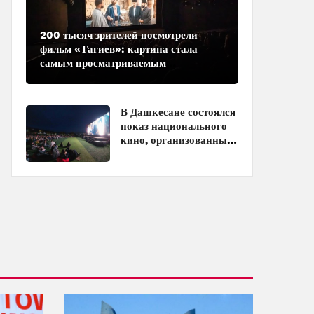
200 тысяч зрителей посмотрели
фильм «Тагиев»: картина стала
самым просматриваемым
азербайджанским фильмом в
кинотеатрах
В Дашкесане состоялся
показ национального
кино, организованный
ЗАО «AzerGold» и
Baku Media Center