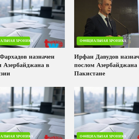
АЛЬНАЯ ХРОНИКА
ОФИЦИАЛЬНАЯ ХРОНИКА
 Фархадов назначен
Ирфан Давудов назна
м Азербайджана в
послом Азербайджана
зии
Пакистане
АЛЬНАЯ ХРОНИКА
ОФИЦИАЛЬНАЯ ХРОНИКА