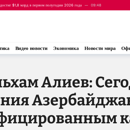
достиг $1,8 млрд в первом полугодии 2026 года
09:48
ом и Арменией самым важным событием прошлого года стала встреча в Бел
тика
Видео новости
Экономика
Новости мира
Офи
ьхам Алиев: Сего
ния Азербайджа
фицированным 