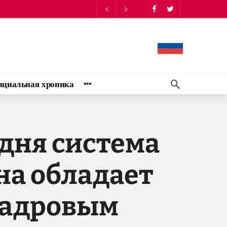
ом доме - Мэтью Брайза
14:10
циальная хроника
дня система
на обладает
кадровым