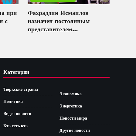
на при
Фахраддин Исмаилов
н с
назначен постоянным
представителем
Азербайджана при
ЮНЕСКО
Категории
Тюркские страны
Экономика
Политика
Энергетика
Видео новости
Новости мира
Кто есть кто
Другие новости