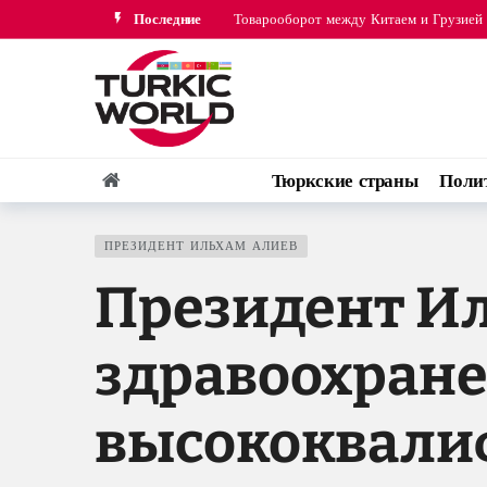
Товарооборот между Китаем и Грузией 
Последние
В мирном процессе между Азербайджан
Тюркские страны
Поли
ПРЕЗИДЕНТ ИЛЬХАМ АЛИЕВ
Президент Ил
здравоохране
высококвали