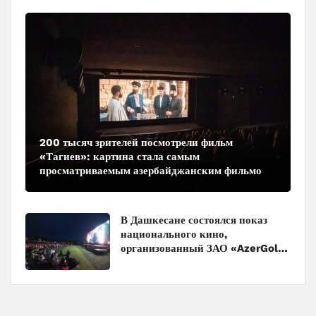
200 тысяч зрителей посмотрели фильм
«Тагиев»: картина стала самым
просматриваемым азербайджанским фильмом
в кинотеатрах
В Дашкесане состоялся показ
национального кино,
организованный ЗАО «AzerGold»
и Baku Media Center