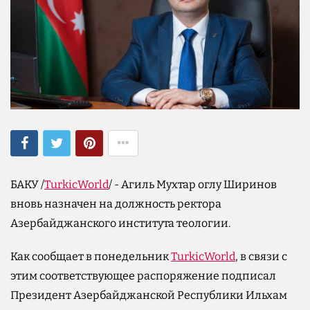
БАКУ /
TurkicWorld
/ - Агиль Мухтар оглу Ширинов
вновь назначен на должность ректора
Азербайджанского института теологии.
Как сообщает в понедельник
TurkicWorld
, в связи с
этим соответствующее распоряжение подписал
Президент Азербайджанской Республики Ильхам