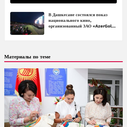
в кинотеатрах
В Дашкесане состоялся показ
национального кино,
организованный ЗАО «AzerGold»
и Baku Media Center
Материалы по теме