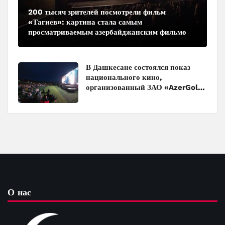
200 тысяч зрителей посмотрели фильм
«Тагиев»: картина стала самым
просматриваемым азербайджанским фильмом
в кинотеатрах
В Дашкесане состоялся показ
национального кино,
организованный ЗАО «AzerGold»
и Baku Media Center
О нас