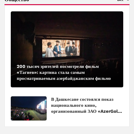
200 тысяч зрителей посмотрели фильм
«Тагиев»: картина стала самым
просматриваемым азербайджанским фильмом
в кинотеатрах
В Дашкесане состоялся показ
национального кино,
организованный ЗАО «AzerGold»
и Baku Media Center