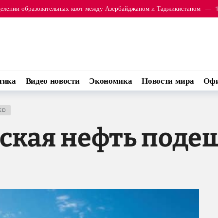
 подписали оборонное соглашение
16:14
тика
Видео новости
Экономика
Новости мира
Офи
ED
ская нефть поде