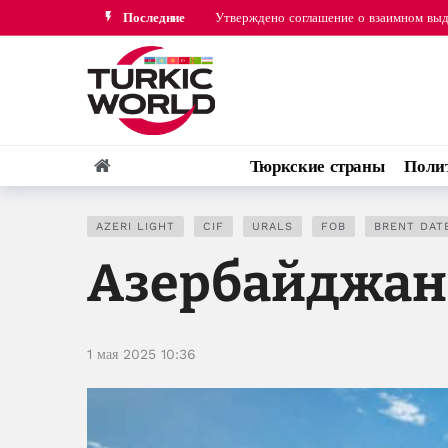
Последние
Турция, Саудовская Аравия и Пакистан
Тюркские страны
Поли
AZERI LIGHT
CIF
URALS
FOB
BRENT DAT
Азербайджан
1 мая 2025 10:36