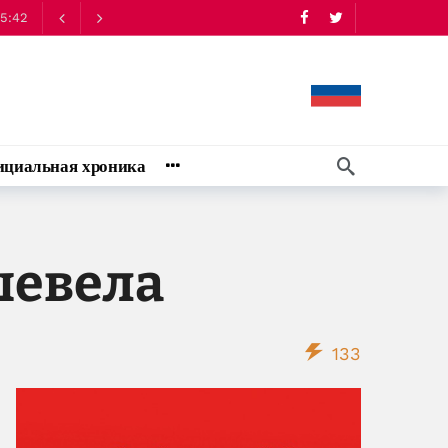
циальная хроника
шевела
133