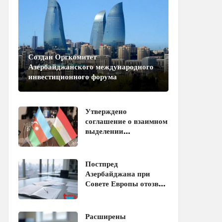
Создан Оргкомитет
Азербайджанского международного
инвестиционного форума
Утверждено
соглашение о взаимном
выделении
образовательных квот
между Азербайджаном
и Таджикистаном
Постпред
Азербайджана при
Совете Европы отозван
с должности
Расширены