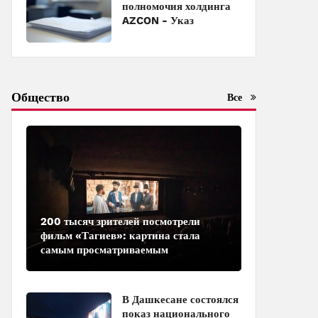
полномочия холдинга
AZCON - Указ
Общество
Все
200 тысяч зрителей посмотрели
фильм «Тагиев»: картина стала
самым просматриваемым
азербайджанским фильмом в
кинотеатрах
В Дашкесане состоялся
показ национального