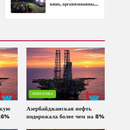
кино, организованный
ЗАО «AzerGold» и
Baku Media Center
ЭНЕРГЕТИКА
скую
Азербайджанская нефть
4,6%
подорожала более чем на 8%