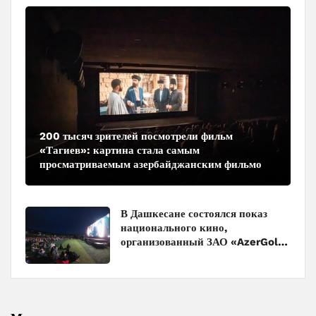
200 тысяч зрителей посмотрели фильм
«Тагиев»: картина стала самым
просматриваемым азербайджанским фильмом
в кинотеатрах
В Дашкесане состоялся показ
национального кино,
организованный ЗАО «AzerGold»
и Baku Media Center