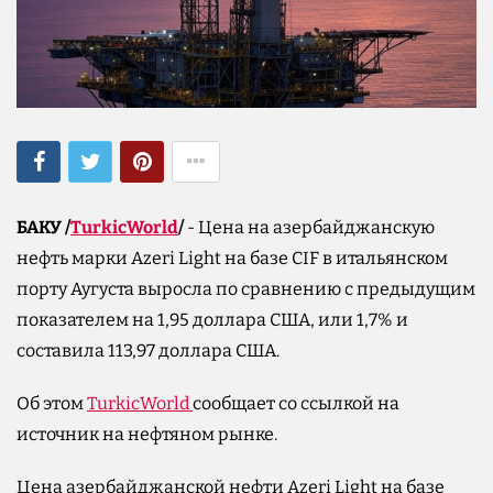
БАКУ /
TurkicWorld
/
- Цена на азербайджанскую
нефть марки Azeri Light на базе CIF в итальянском
порту Аугуста выросла по сравнению с предыдущим
показателем на 1,95 доллара США, или 1,7% и
составила 113,97 доллара США.
Об этом
TurkicWorld
сообщает со ссылкой на
источник на нефтяном рынке.
Цена азербайджанской нефти Azeri Light на базе