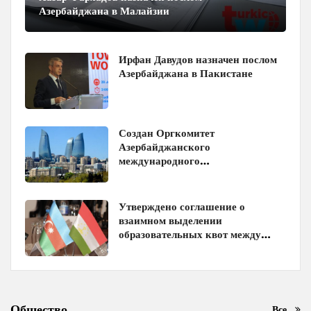
Азербайджана в Малайзии
Ирфан Давудов назначен послом
Азербайджана в Пакистане
Создан Оргкомитет
Азербайджанского
международного
инвестиционного форума
Утверждено соглашение о
взаимном выделении
образовательных квот между
Азербайджаном и Таджикистаном
Общество
Все