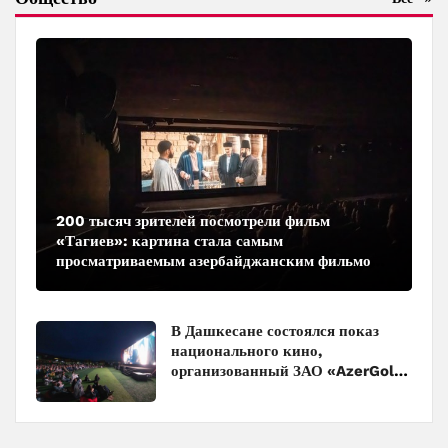
200 тысяч зрителей посмотрели фильм
«Тагиев»: картина стала самым
просматриваемым азербайджанским фильмом
в кинотеатрах
В Дашкесане состоялся показ
национального кино,
организованный ЗАО «AzerGold»
и Baku Media Center