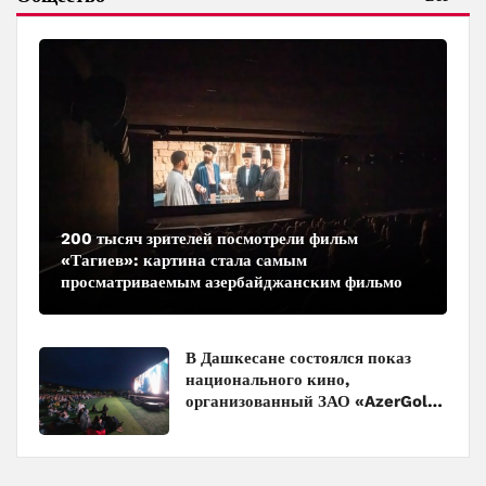
200 тысяч зрителей посмотрели фильм
«Тагиев»: картина стала самым
просматриваемым азербайджанским фильмом
в кинотеатрах
В Дашкесане состоялся показ
национального кино,
организованный ЗАО «AzerGold»
и Baku Media Center