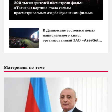
200 тысяч зрителей посмотрели фильм
«Тагиев»: картина стала самым
просматриваемым азербайджанским фильмом
в кинотеатрах
В Дашкесане состоялся показ
национального кино,
организованный ЗАО «AzerGold»
и Baku Media Center
Материалы по теме