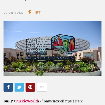
157
22 мая 18:46
БАКУ /
TurkicWorld
/ -
"Бакинский призыв к