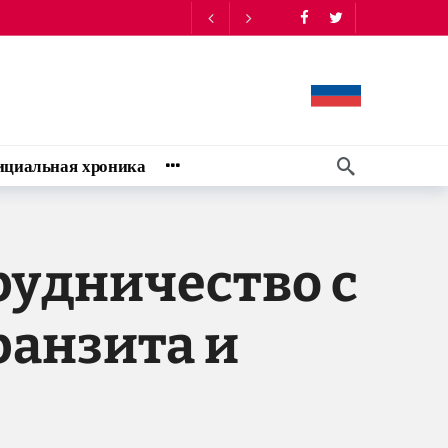
ом доме - Мэтью Брайза
14:10
циальная хроника
рудничество с
ранзита и