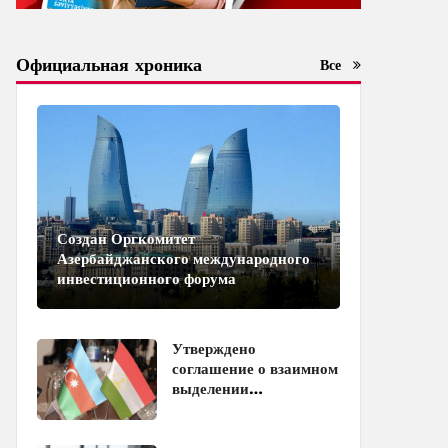
Официальная хроника
Все
Создан Оргкомитет
Азербайджанского международного
инвестиционного форума
Утверждено
соглашение о взаимном
выделении
образовательных квот
между Азербайджаном