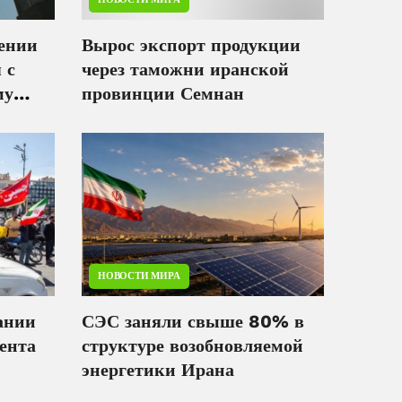
жении
Вырос экспорт продукции
 с
через таможни иранской
му
провинции Семнан
НОВОСТИ МИРА
ании
СЭС заняли свыше 80% в
гента
структуре возобновляемой
энергетики Ирана