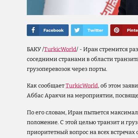
Facebook
Twitter
Pinte
БАКУ /
TurkicWorld
/ - Иран стремится р
соседними странами в области транзита 
грузоперевозок через порты.
Как сообщает
TurkicWorld
, об этом зая
Аббас Аракчи на мероприятии, посвяще
По его словам, Иран пытается максимал
положение. С этой целью транзит и гру
приоритетный вопрос на всех встречах 