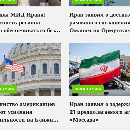
авы МИД Ирана:
Иран заявил о дости
сность региона
рамочного соглашения
 обеспечиваться без
Оманом по Ормузско
ранного
проливу
тельства
ТИ МИРА
НОВОСТИ МИРА
инство американцев
Иран заявил о задерж
ют усиления
21 предполагаемого а
бильности на Ближнем
«Моссада»
ке