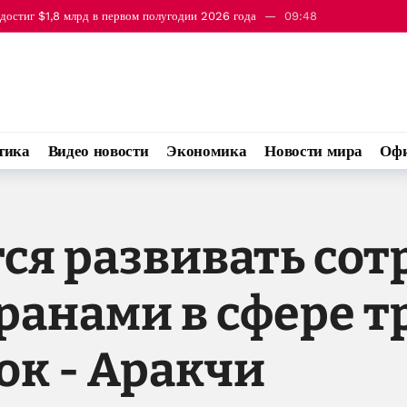
достиг $1,8 млрд в первом полугодии 2026 года
09:48
ом и Арменией самым важным событием прошлого года стала встреча в Бел
тика
Видео новости
Экономика
Новости мира
Офи
ся развивать сот
ранами в сфере т
ок - Аракчи