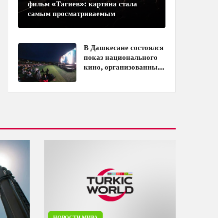
фильм «Тагиев»: картина стала
самым просматриваемым
азербайджанским фильмом в
кинотеатрах
В Дашкесане состоялся
показ национального
кино, организованный
ЗАО «AzerGold» и
Baku Media Center
НОВОСТИ МИРА