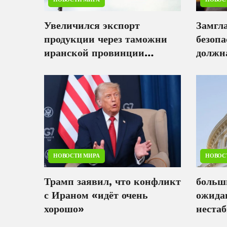
Увеличился экспорт
Замгл
продукции через таможни
безопа
иранской провинции
должна
Меркези
иност
вмеша
НОВОСТИ МИРА
НОВОС
Трамп заявил, что конфликт
больш
с Ираном «идёт очень
ожида
хорошо»
неста
Восто