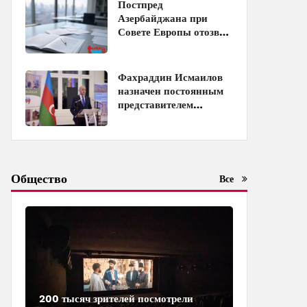
и Таджикистаном
Постпред
Азербайджана при
Совете Европы отозван
с должности
Фахраддин Исмаилов
назначен постоянным
представителем
Азербайджана при
ЮНЕСКО
Общество
Все
200 тысяч зрителей посмотрели