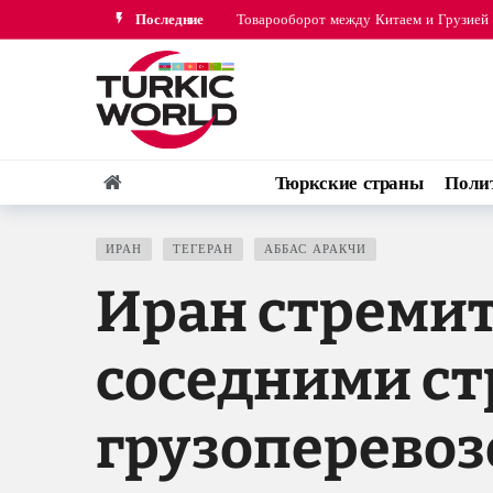
Товарооборот между Китаем и Грузией 
Последние
В мирном процессе между Азербайджан
Тюркские страны
Поли
ИРАН
ТЕГЕРАН
АББАС АРАКЧИ
Иран стремит
соседними ст
грузоперевоз