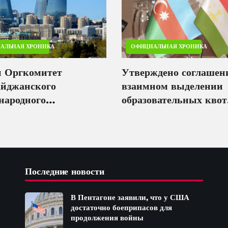
АЛЬНАЯ ХРОНИКА
ОФИЦИАЛЬНАЯ ХРОНИКА
н Оргкомитет
Утверждено соглашен
айджанского
взаимном выделении
народного
образовательных квот
тиционного форума
между Азербайджаном
Таджикистаном
Последние новости
В Пентагоне заявили, что у США
достаточно боеприпасов для
продолжения войны