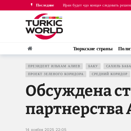
Последние
В Пентагоне заявили, что у США доста
Президент Ильхам Алиев направил Дон
Apple разрешила пользователям Mac в 
Сербия и Украина договорились укрепля
Иран будет «до конца» следовать реше
Тюркские страны
Поли
В Пентагоне заявили, что у США доста
ПРЕЗИДЕНТ ИЛЬХАМ АЛИЕВ
БАКУ
САХИЛЬ БАБ
ПРОЕКТ ЗЕЛЕНОГО КОРИДОРА
СРЕДНИЙ КОРИДОР
Обсуждена ст
партнерства 
14 ноября 2025 22:05