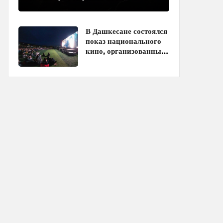
азербайджанским фильмом в
кинотеатрах
В Дашкесане состоялся
показ национального
кино, организованный
ЗАО «AzerGold» и
Baku Media Center