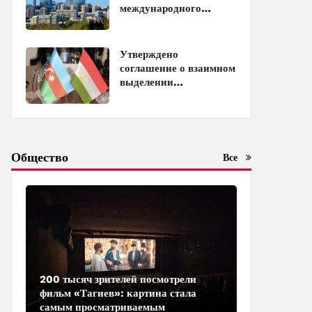
международного
инвестиционного
форума
Утверждено
соглашение о взаимном
выделении
образовательных квот
между Азербайджаном
и Таджикистаном
Общество
Все
200 тысяч зрителей посмотрели
фильм «Тагиев»: картина стала
самым просматриваемым