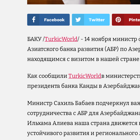
Facebook
Twitter
Pinte
БАКУ /
TurkicWorld
/ - 14 ноября министр
Азиатского банка развития (АБР) по Аз
находящимся с визитом в нашей стране
Как сообщили
TurkicWorld
в министерст
президента банка Канды в Азербайджан
Министр Сахиль Бабаев подчеркнул важ
сотрудничества с АБР для Азербайджана
Ильхама Алиева наша страна движется
устойчивого развития и регионального 