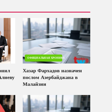
ОФИЦИАЛЬНАЯ ХРОНИКА
онил
Хазар Фархадов назначен
Алиеву
послом Азербайджана в
Малайзии