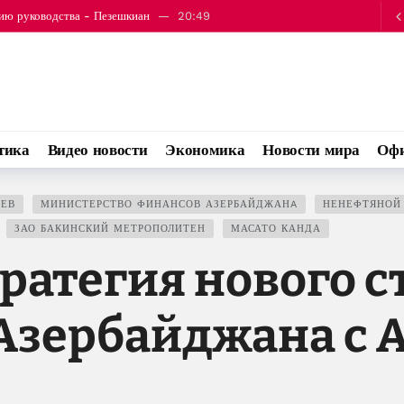
точно боеприпасов для продолжения войны
22:34
альду Трампу письмо в годовщину Вашингтонского саммита
21:00
Китае подключать Qwen от Alibaba к Siri
20:56
ть экономические связи
20:53
нию руководства - Пезешкиан
20:49
тика
Видео новости
Экономика
Новости мира
Офи
точно боеприпасов для продолжения войны
22:34
АЕВ
МИНИСТЕРСТВО ФИНАНСОВ АЗЕРБАЙДЖАНA
НЕНЕФТЯНОЙ
ЗАО БАКИНСКИЙ МЕТРОПОЛИТЕН
МАСАТО КАНДА
ратегия нового с
Азербайджана с 