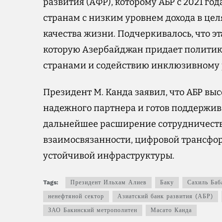
развития (АФР), которому АБР с 2021 г
странам с низким уровнем дохода в це
качества жизни. Подчеркивалось, что э
которую Азербайджан придает политик
странами и содействию инклюзивному 
Президент М. Канда заявил, что АБР вы
надежного партнера и готов поддержив
дальнейшее расширение сотрудничеств
взаимосвязанности, цифровой трансфо
устойчивой инфраструктуры.
Tags:
Президент Ильхам Алиев
Баку
Сахиль Баб
ненефтяной сектор
Азиатский банк развития (АБР)
ЗАО Бакинский метрополитен
Масато Канда