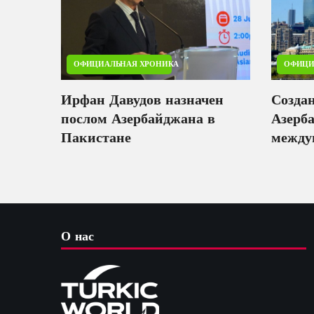
ОФИЦИАЛЬНАЯ ХРОНИКА
ОФИЦИ
Ирфан Давудов назначен
Созда
послом Азербайджана в
Азерб
Пакистане
между
инвес
О нас