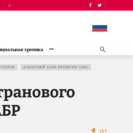
циальная хроника
 СЕКТОР
АЗИАТСКИЙ БАНК РАЗВИТИЯ (АБР)
транового
АБР
157