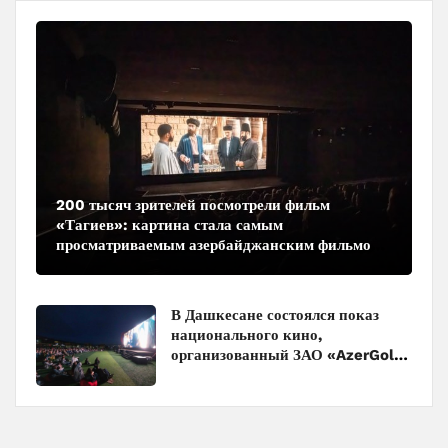
200 тысяч зрителей посмотрели фильм
«Тагиев»: картина стала самым
просматриваемым азербайджанским фильмом
в кинотеатрах
В Дашкесане состоялся показ
национального кино,
организованный ЗАО «AzerGold»
и Baku Media Center