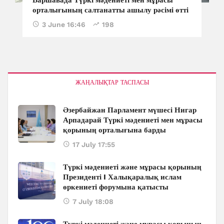
орталығының салтанатты ашылу рәсімі өтті
3 June 16:46
198
ЖАҢАЛЫҚТАР ТАСПАСЫ
Әзербайжан Парламент мүшесі Нигар
Арпадарай Түркі мәдениеті мен мұрасы
қорының орталығына барды
17 July 17:55
Түркі мәдениеті және мұрасы қорының
Президенті I Халықаралық ислам
өркениеті форумына қатысты
7 July 18:08
Түркі мәдениеті және мұрасы қорының