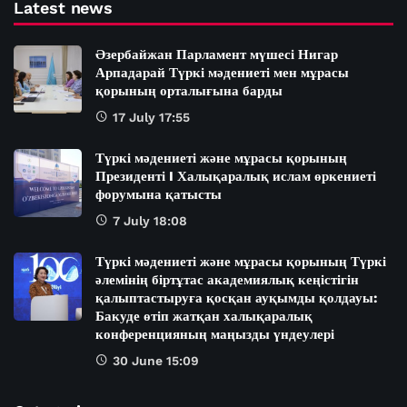
Latest news
Әзербайжан Парламент мүшесі Нигар
Арпадарай Түркі мәдениеті мен мұрасы
қорының орталығына барды
17 July 17:55
Түркі мәдениеті және мұрасы қорының
Президенті I Халықаралық ислам өркениеті
форумына қатысты
7 July 18:08
Түркі мәдениеті және мұрасы қорының Түркі
әлемінің біртұтас академиялық кеңістігін
қалыптастыруға қосқан ауқымды қолдауы:
Бакуде өтіп жатқан халықаралық
конференцияның маңызды үндеулері
30 June 15:09