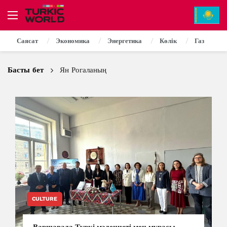
Саясат
Экономика
Энергетика
Көлік
Газ
Басты бет
Ян Рогаланың
CULTURE
Варшавада Түркі мәдениеті мен мұрасы