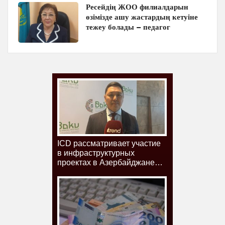
Ресейдің ЖОО филиалдарын
өзімізде ашу жастардың кетуіне
тежеу болады – педагог