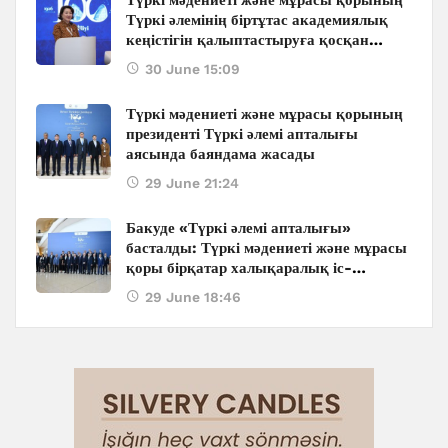
Түркі әлемінің біртұтас академиялық
кеңістігін қалыптастыруға қосқан
ауқымды қолдауы: Бакуде өтіп жатқан
30 June 15:09
халықаралық конференцияның
маңызды үндеулері
Түркі мәдениеті және мұрасы қорының
президенті Түркі әлемі апталығы
аясында баяндама жасады
29 June 21:24
Бакуде «Түркі әлемі апталығы»
басталды: Түркі мәдениеті және мұрасы
қоры бірқатар халықаралық іс-
шараларды ұйымдастырады
29 June 18:46