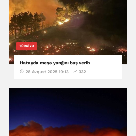
TÜRKIYƏ
Hatayda meşə yanğını baş verib
28 Avqust 2025 19:13
332