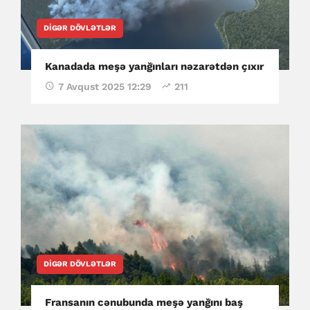
DIGƏR DÖVLƏTLƏR
Kanadada meşə yanğınları nəzarətdən çıxır
7 Avqust 2025 12:29
211
DIGƏR DÖVLƏTLƏR
Fransanın cənubunda meşə yanğını baş