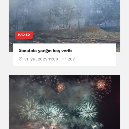
HADISƏ
Xocalıda yanğın baş verib
31 İyul 2025 11:00
207