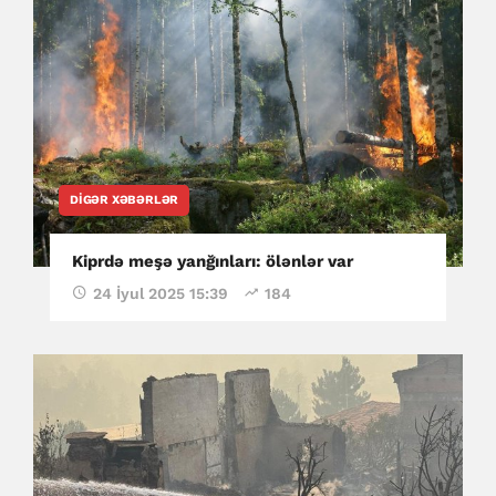
DIGƏR XƏBƏRLƏR
Kiprdə meşə yanğınları: ölənlər var
24 İyul 2025 15:39
184