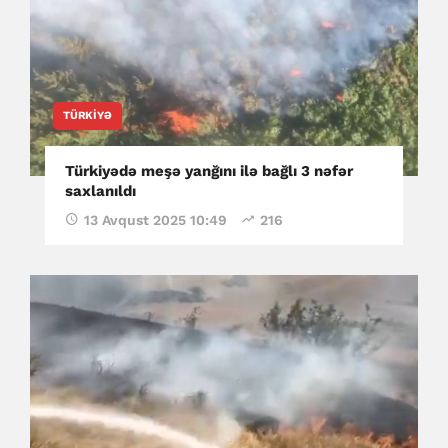
TÜRKIYƏ
Türkiyədə meşə yanğını ilə bağlı 3 nəfər
saxlanıldı
13 Avqust 2025 10:49
216