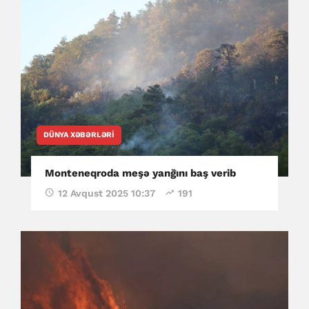
DÜNYA XƏBƏRLƏRI
Monteneqroda meşə yanğını baş verib
12 Avqust 2025 10:37
191