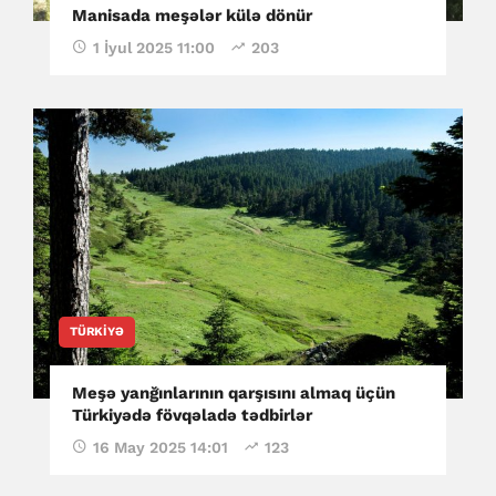
Manisada meşələr külə dönür
1 İyul 2025 11:00
203
TÜRKIYƏ
Meşə yanğınlarının qarşısını almaq üçün
Türkiyədə fövqəladə tədbirlər
16 May 2025 14:01
123