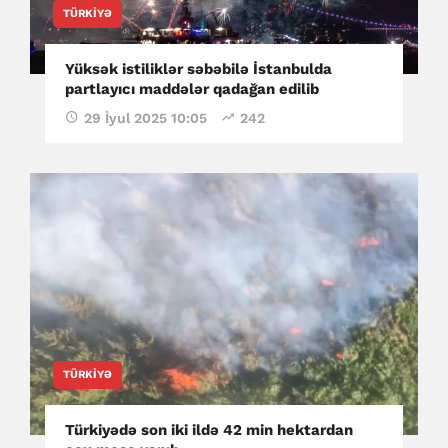
TÜRKIYƏ
Yüksək istiliklər səbəbilə İstanbulda
partlayıcı maddələr qadağan edilib
29 İyul 2025 10:05
242
TÜRKIYƏ
Türkiyədə son iki ildə 42 min hektardan