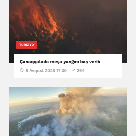
TÜRKIYƏ
Çanaqqalada meşə yanğını baş verib
8 Avqust 2025 17:30
264