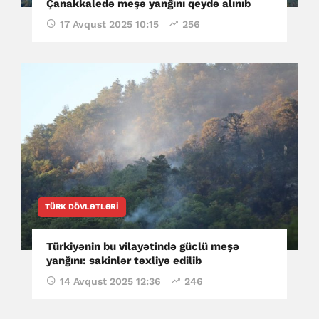
Çanakkaledə meşə yanğını qeydə alınıb
17 Avqust 2025 10:15
256
TÜRK DÖVLƏTLƏRI
Türkiyənin bu vilayətində güclü meşə
yanğını: sakinlər təxliyə edilib
14 Avqust 2025 12:36
246