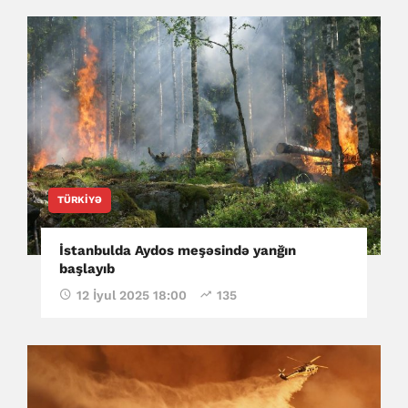
TÜRKIYƏ
İstanbulda Aydos meşəsində yanğın
başlayıb
12 İyul 2025 18:00
135