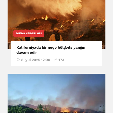
DÜNYA XƏBƏRLƏRI
Kaliforniyada bir neçə bölgədə yanğın
davam edir
8 İyul 2025 12:00
173