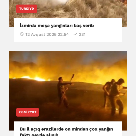
TÜRKIYƏ
İzmirdə meşə yanğınları baş verib
12 Avqust 2025 22:54
231
CƏMIYYƏT
Bu il açıq ərazilərdə on mindən çox yanğın
faktı qeydə alınıb