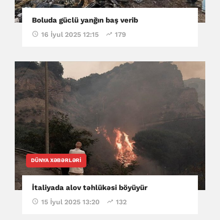
Boluda güclü yanğın baş verib
16 İyul 2025 12:15
179
DÜNYA XƏBƏRLƏRI
İtaliyada alov təhlükəsi böyüyür
15 İyul 2025 13:20
132