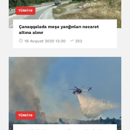
TÜRKIYƏ
Çanaqqalada meşə yanğınları nəzarət
altına alınır
18 Avqust 2025 12:30
252
TÜRKIYƏ