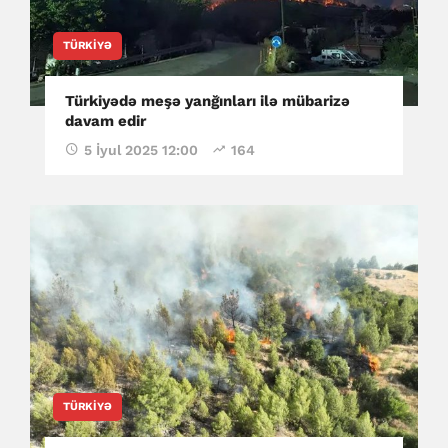
TÜRKIYƏ
Türkiyədə meşə yanğınları ilə mübarizə
davam edir
5 İyul 2025 12:00
164
TÜRKIYƏ