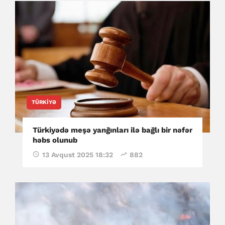
TÜRKIYƏ
Türkiyədə meşə yanğınları ilə bağlı bir nəfər
həbs olunub
13 Avqust 2025 18:32
882