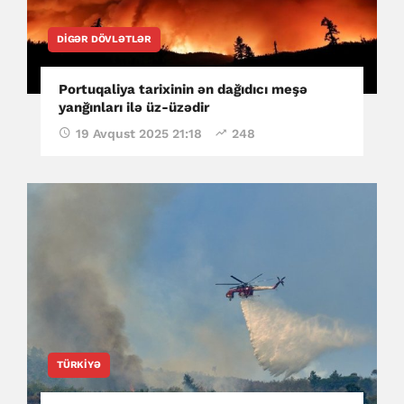
DIGƏR DÖVLƏTLƏR
Portuqaliya tarixinin ən dağıdıcı meşə
yanğınları ilə üz-üzədir
19 Avqust 2025 21:18
248
TÜRKIYƏ