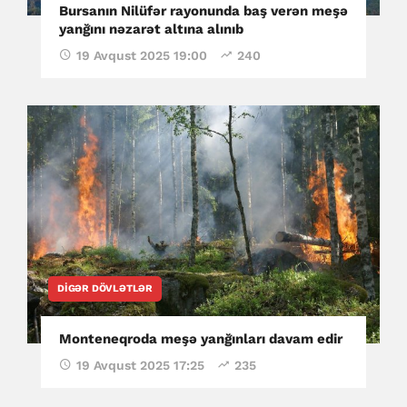
Bursanın Nilüfər rayonunda baş verən meşə
yanğını nəzarət altına alınıb
19 Avqust 2025 19:00
240
DIGƏR DÖVLƏTLƏR
Monteneqroda meşə yanğınları davam edir
19 Avqust 2025 17:25
235