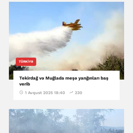
TÜRKIYƏ
Tekirdağ və Muğlada meşə yanğınları baş
verib
1 Avqust 2025 18:40
230