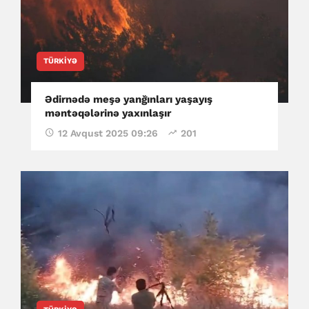
TÜRKIYƏ
Ədirnədə meşə yanğınları yaşayış
məntəqələrinə yaxınlaşır
12 Avqust 2025 09:26
201