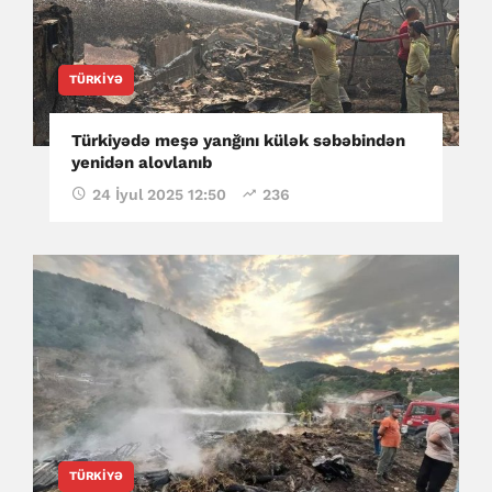
TÜRKIYƏ
Türkiyədə meşə yanğını külək səbəbindən
yenidən alovlanıb
24 İyul 2025 12:50
236
TÜRKIYƏ