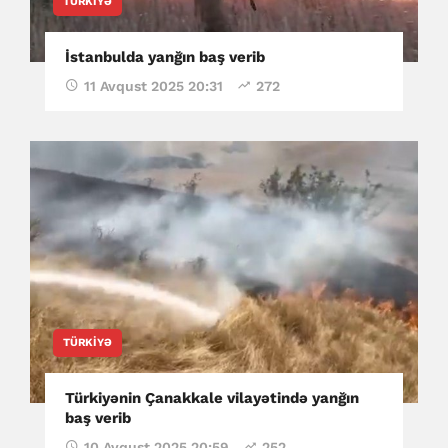
TÜRKIYƏ
İstanbulda yanğın baş verib
11 Avqust 2025 20:31
272
TÜRKIYƏ
Türkiyənin Çanakkale vilayətində yanğın
baş verib
10 Avqust 2025 20:59
252