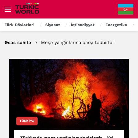
Türk Dövlətləri
Siyasət
İqtisadiyyat
Energetika
Əsas səhifə
Meşə yanğınlarına qarşı tədbirlər
TÜRKIYƏ
Türkiyədə meşə yanğınları genişlənir - Yol