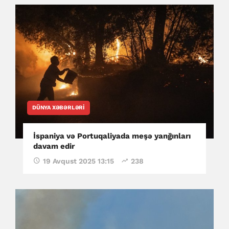
DÜNYA XƏBƏRLƏRI
İspaniya və Portuqaliyada meşə yanğınları
davam edir
19 Avqust 2025 13:15
238