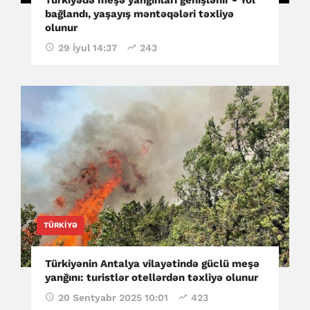
bağlandı, yaşayış məntəqələri təxliyə
olunur
29 İyul 14:37
243
TÜRKIYƏ
Türkiyənin Antalya vilayətində güclü meşə
yanğını: turistlər otellərdən təxliyə olunur
20 Sentyabr 2025 10:01
423