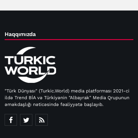
Haqqımızda
"Türk Dünyası" (Turkic.World) media platforması 2021-ci
ildə Trend BİA və Türkiyənin "Albayrak" Media Qrupunun
əməkdaşlığı nəticəsində fəaliyyətə başlayıb.