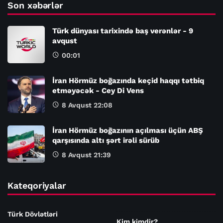
Son xəbərlər
Türk dünyası tarixində baş verənlər - 9
avqust
00:01
İran Hörmüz boğazında keçid haqqı tətbiq
etməyəcək - Cey Di Vens
8 Avqust 22:08
İran Hörmüz boğazının açılması üçün ABŞ
qarşısında altı şərt irəli sürüb
8 Avqust 21:39
Kateqoriyalar
Türk Dövlətləri
Kim kimdir?