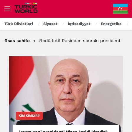
Türk Dövlətləri
Siyasət
İqtisadiyyat
Energetika
Əsas səhifə
Əbdüllətif Rəşiddən sonrakı prezident
KIM KIMDIR?
İraqın yeni prezidenti Nizar Amidi kimdir?