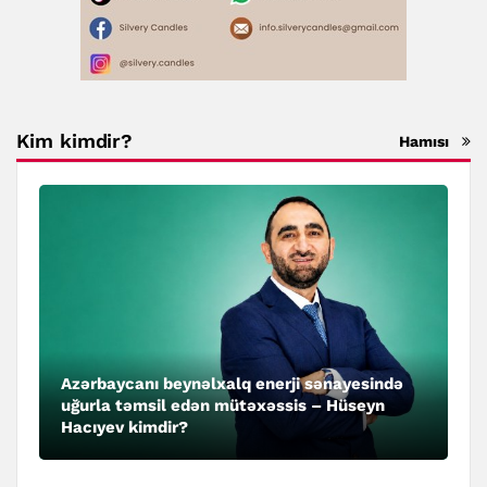
Kim kimdir?
Hamısı
Azərbaycanı beynəlxalq enerji sənayesində
uğurla təmsil edən mütəxəssis – Hüseyn
Hacıyev kimdir?