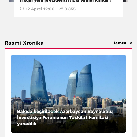
12 Aprel 12:00
3 355
Rəsmi Xronika
Hamısı
Bakıda keçiriləcək Azərbaycan Beynəlxalq
İnvestisiya Forumunun Təşkilat Komitəsi
yaradılıb