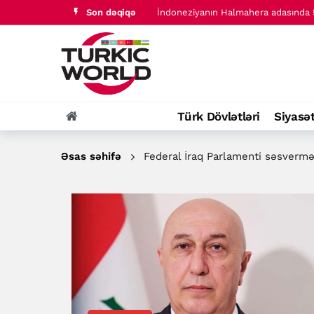
Son dəqiqə
İndoneziyanın Halmahera adasında 5
Türk dünyası tarixində baş verənlər
Türk Dövlətləri
Siyasə
Əsas səhifə
Federal İraq Parlamenti səsverm