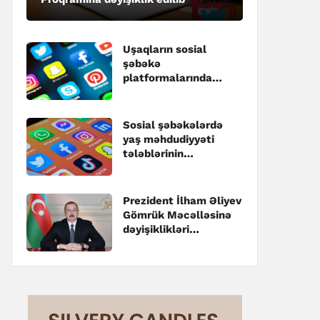
Uşaqların sosial
şəbəkə
platformalarında
qeydiyyatı ilə bağlı
dəyişikliklər
təsdiqlənib
Sosial şəbəkələrdə
yaş məhdudiyyəti
tələblərinin
pozulmasına görə
cərimələr
müəyyənləşib
Prezident İlham Əliyev
Gömrük Məcəlləsinə
dəyişiklikləri
təsdiqləyib