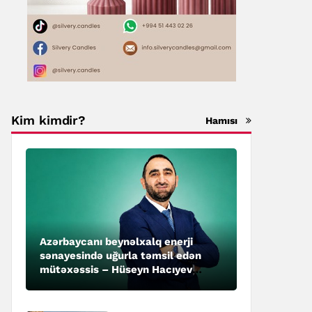
Kim kimdir?
Hamısı
Azərbaycanı beynəlxalq enerji
sənayesində uğurla təmsil edən
mütəxəssis – Hüseyn Hacıyev
kimdir?