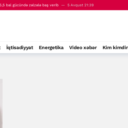
,5 bal gücündə zəlzələ baş verib
5 Avqust 21:39
 - 6 avqust
00:01
t
İqtisadiyyat
Energetika
Video xəbər
Kim kimdir
ə