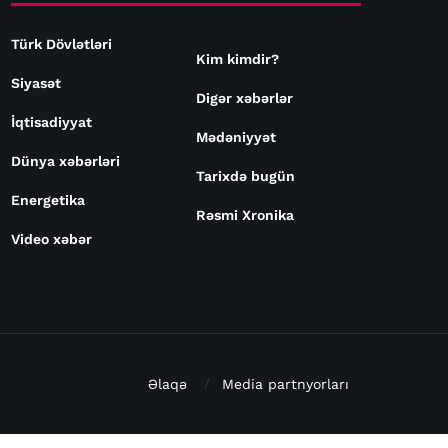
Türk Dövlətləri
Kim kimdir?
Siyasət
Digər xəbərlər
İqtisadiyyat
Mədəniyyət
Dünya xəbərləri
Tarixdə bugün
Energetika
Rəsmi Xronika
Video xəbər
Əlaqə
Media partnyorları