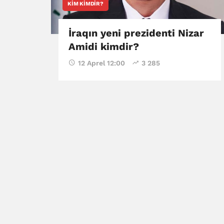
KIM KIMDIR?
İraqın yeni prezidenti Nizar
Amidi kimdir?
12 Aprel 12:00
3 285