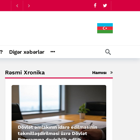
?
Digər xəbərlər
Rəsmi Xronika
Hamısı
Dövlət əmlakının idarə edilməsinin
təkmilləşdirilməsi üzrə Dövlət
Proqramına dəyişiklik edilib