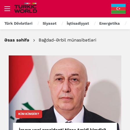
Türk Dövlətləri
Siyasət
İqtisadiyyat
Energetika
Əsas səhifə
Bağdad-Ərbil münasibətləri
KIM KIMDIR?
İraqın yeni prezidenti Nizar Amidi kimdir?