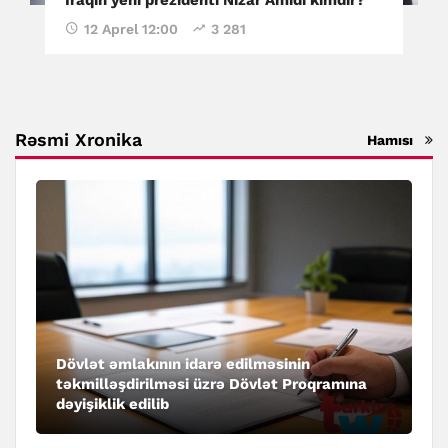
12 Aprel 12:00
3 281
Rəsmi Xronika
Hamısı
Dövlət əmlakının idarə edilməsinin
təkmilləşdirilməsi üzrə Dövlət Proqramına
dəyişiklik edilib