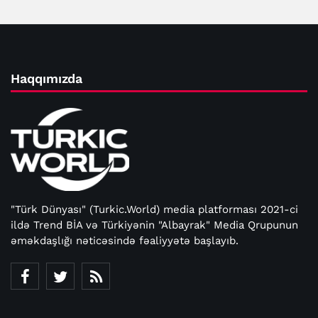
Haqqımızda
"Türk Dünyası" (Turkic.World) media platforması 2021-ci
ildə Trend BİA və Türkiyənin "Albayrak" Media Qrupunun
əməkdaşlığı nəticəsində fəaliyyətə başlayıb.