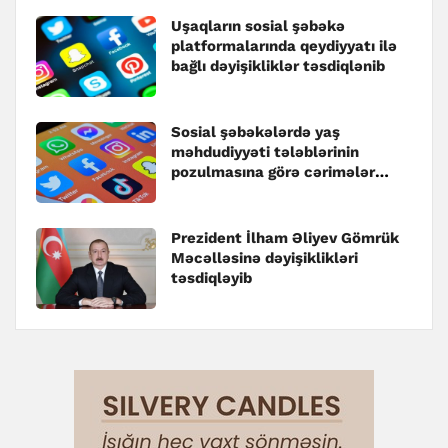
Uşaqların sosial şəbəkə
platformalarında qeydiyyatı ilə
bağlı dəyişikliklər təsdiqlənib
Sosial şəbəkələrdə yaş
məhdudiyyəti tələblərinin
pozulmasına görə cərimələr
müəyyənləşib
Prezident İlham Əliyev Gömrük
Məcəlləsinə dəyişiklikləri
təsdiqləyib