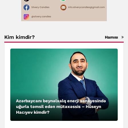
Kim kimdir?
Hamısı
Azərbaycanı beynəlxalq enerji sənayesində
uğurla təmsil edən mütəxəssis – Hüseyn
Hacıyev kimdir?