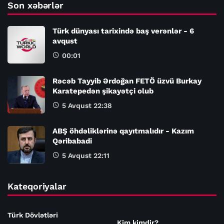
Son xəbərlər
Türk dünyası tarixində baş verənlər - 6
avqust
00:01
Rəcəb Tayyib Ərdoğan FETÖ üzvü Burkay
Karatepedən şikayətçi olub
5 Avqust 22:38
ABŞ öhdəliklərinə qayıtmalıdır - Kazım
Qəribabadi
5 Avqust 22:11
Kateqoriyalar
Türk Dövlətləri
Kim kimdir?