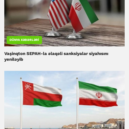
DÜNYA XƏBƏRLƏRI
Vaşinqton SEPAH-la əlaqəli sanksiyalar siyahısını
yeniləyib