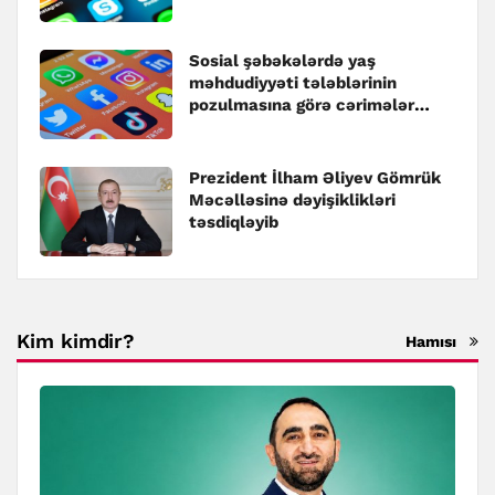
Sosial şəbəkələrdə yaş
məhdudiyyəti tələblərinin
pozulmasına görə cərimələr
müəyyənləşib
Prezident İlham Əliyev Gömrük
Məcəlləsinə dəyişiklikləri
təsdiqləyib
Kim kimdir?
Hamısı