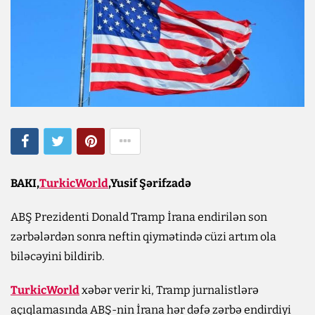
BAKI,
TurkicWorld
,Yusif Şərifzadə
ABŞ Prezidenti Donald Tramp İrana endirilən son
zərbələrdən sonra neftin qiymətində cüzi artım ola
biləcəyini bildirib.
TurkicWorld
xəbər verir ki, Tramp jurnalistlərə
açıqlamasında ABŞ-nin İrana hər dəfə zərbə endirdiyi