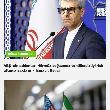
DÜNYA XƏBƏRLƏRI
ABŞ-nin addımları Hörmüz boğazında təhlükəsizliyi risk
altında saxlayır - İsmayıl Bəqai