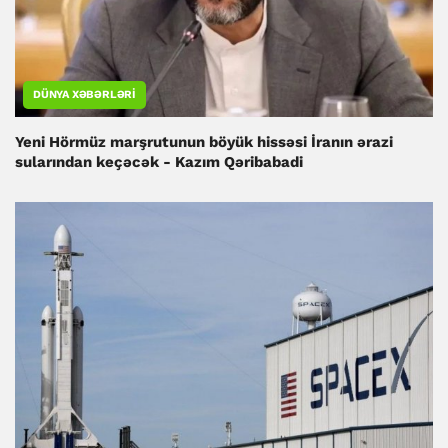
DÜNYA XƏBƏRLƏRI
Yeni Hörmüz marşrutunun böyük hissəsi İranın ərazi
sularından keçəcək - Kazım Qəribabadi