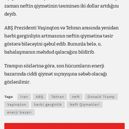
zaman neftin qiymətinin təxminən iki dollar artdığını
deyib.
ABŞ Prezidenti Vaşinqton və Tehran arasında yenidən
hərbi gərginliyin artmasının neftin qiymətinə təsir
göstərə biləcəyini qəbul edib. Bununla belə, o,
bahalaşmanın məhdud qalacağını bildirib.
Trampın sözlərinə görə, son hücumların enerji
bazarında ciddi qiymət sıçrayışına səbəb olacağı
gözlənilmir.
Tags:
İran
ABŞ
Tehran
neft
Donald Tramp
Vaşinqton
hərbi gərginlik
Neft Qiymətləri
enerji bazarı