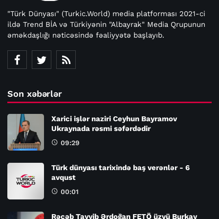
"Türk Dünyası" (Turkic.World) media platforması 2021-ci
ildə Trend BİA və Türkiyənin "Albayrak" Media Qrupunun
əməkdaşlığı nəticəsində fəaliyyətə başlayıb.
Son xəbərlər
Xarici işlər naziri Ceyhun Bayramov
Ukraynada rəsmi səfərdədir
09:29
Türk dünyası tarixində baş verənlər - 6
avqust
00:01
Rəcəb Tayyib Ərdoğan FETÖ üzvü Burkay