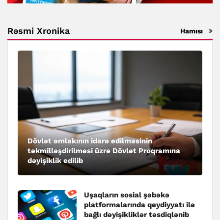
Rəsmi Xronika
Hamısı
Dövlət əmlakının idarə edilməsinin
təkmilləşdirilməsi üzrə Dövlət Proqramına
dəyişiklik edilib
Uşaqların sosial şəbəkə
platformalarında qeydiyyatı ilə
bağlı dəyişikliklər təsdiqlənib