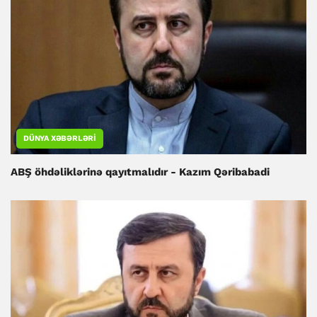
DÜNYA XƏBƏRLƏRI
ABŞ öhdəliklərinə qayıtmalıdır - Kazım Qəribabadi