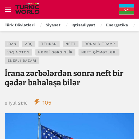
Türk Dövlətləri
Siyasət
İqtisadiyyat
Energetika
İRAN
ABŞ
TEHRAN
NEFT
DONALD TRAMP
VAŞINQTON
HƏRBI GƏRGINLIK
NEFT QIYMƏTLƏRI
ENERJI BAZARI
İrana zərbələrdən sonra neft bir
qədər bahalaşa bilər
105
8 İyul 21:16