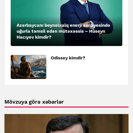
Azərbaycanı beynəlxalq enerji sənayesində
uğurla təmsil edən mütəxəssis – Hüseyn
Hacıyev kimdir?
Odissey kimdir?
Mövzuya görə xəbərlər