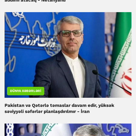
addımı atacaq - Netanyahu
DÜNYA XƏBƏRLƏRI
Pakistan və Qətərlə təmaslar davam edir, yüksək
səviyyəli səfərlər planlaşdırılmır - İran