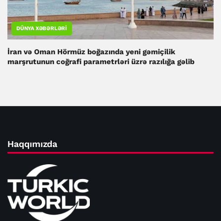
DÜNYA XƏBƏRLƏRI
İran və Oman Hörmüz boğazında yeni gəmiçilik
marşrutunun coğrafi parametrləri üzrə razılığa gəlib
Haqqımızda