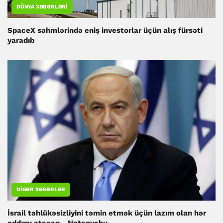
DÜNYA XƏBƏRLƏRI
SpaceX səhmlərində eniş investorlar üçün alış fürsəti
yaradıb
DIGƏR XƏBƏRLƏR
İsrail təhlükəsizliyini təmin etmək üçün lazım olan hər