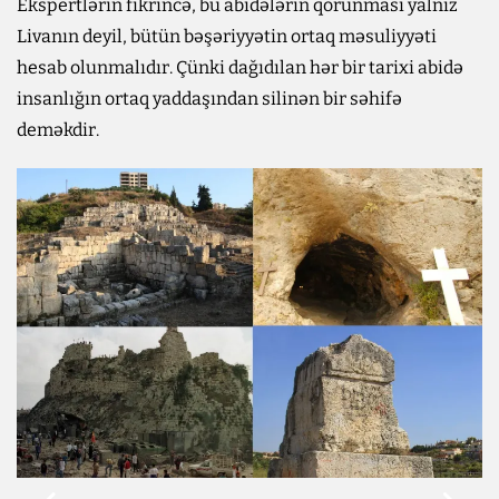
Ekspertlərin fikrincə, bu abidələrin qorunması yalnız
Livanın deyil, bütün bəşəriyyətin ortaq məsuliyyəti
hesab olunmalıdır. Çünki dağıdılan hər bir tarixi abidə
insanlığın ortaq yaddaşından silinən bir səhifə
deməkdir.