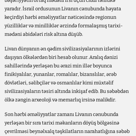
bəşəriyyətin ortaq mədəni irsi üçün ciddi təhlükə
yaradır. İsrail ordusunun Livanın cənubunda həyata
keçirdiyi hərbi əməliyyatlar nəticəsində regionun
yüzilliklər və minilliklər ərzində formalaşmış tarixi-
mədəni abidələri risk altına düşüb.
Livan dünyanın ən qədim sivilizasiyalarının izlərini
daşıyan ölkələrdən biri hesab olunur. Aralıq dənizi
sahillərində yerləşən bu ərazi min illər boyunca
finikiyalılar, yunanlar, romalılar, bizanslılar, ərəb
dövlətləri, səlibçilər və osmanlılar kimi müxtəlif
sivilizasiyaların təsiri altında inkişaf edib. Bu səbəbdən
ölkə zəngin arxeoloji və memarlıq irsinə malikdir.
Son hərbi əməliyyatlar zamanı Livanın cənubunda
yerləşən bir sıra tarixi məkanların döyüş bölgəsinə
çevrilməsi beynəlxalq təşkilatların narahatlığına səbəb