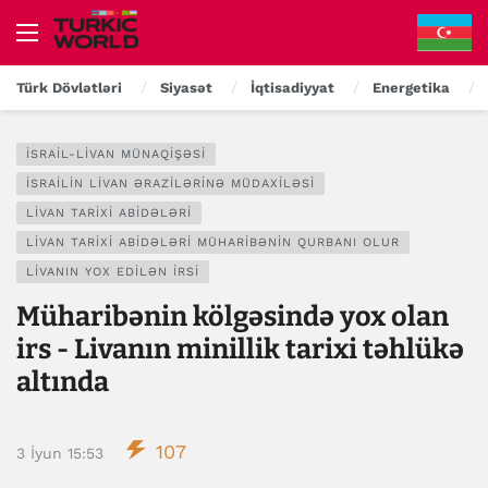
Türk Dövlətləri
Siyasət
İqtisadiyyat
Energetika
İSRAIL-LIVAN MÜNAQIŞƏSI
İSRAILIN LIVAN ƏRAZILƏRINƏ MÜDAXILƏSI
LIVAN TARIXI ABIDƏLƏRI
LIVAN TARIXI ABIDƏLƏRI MÜHARIBƏNIN QURBANI OLUR
LIVANIN YOX EDILƏN IRSI
Müharibənin kölgəsində yox olan
irs - Livanın minillik tarixi təhlükə
altında
107
3 İyun 15:53