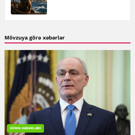
Mövzuya görə xəbərlər
DÜNYA XƏBƏRLƏRI