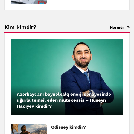
Kim kimdir?
Hamısı
Azərbaycanı beynəlxalq enerji sənayesində
uğurla təmsil edən mütəxəssis – Hüseyn
Hacıyev kimdir?
Odissey kimdir?