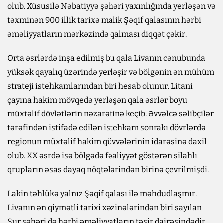
olub. Xüsusilə Nəbatiyyə şəhəri yaxınlığında yerləşən və
təxminən 900 illik tarixə malik Şəqif qalasının hərbi
əməliyyatların mərkəzində qalması diqqət çəkir.
Orta əsrlərdə inşa edilmiş bu qala Livanın cənubunda
yüksək qayalıq üzərində yerləşir və bölgənin ən mühüm
strateji istehkamlarından biri hesab olunur. Litani
çayına hakim mövqedə yerləşən qala əsrlər boyu
müxtəlif dövlətlərin nəzarətinə keçib. Əvvəlcə səlibçilər
tərəfindən istifadə edilən istehkam sonrakı dövrlərdə
regionun müxtəlif hakim qüvvələrinin idarəsinə daxil
olub. XX əsrdə isə bölgədə fəaliyyət göstərən silahlı
qrupların əsas dayaq nöqtələrindən birinə çevrilmişdi.
Lakin təhlükə yalnız Şəqif qalası ilə məhdudlaşmır.
Livanın ən qiymətli tarixi xəzinələrindən biri sayılan
Sur şəhəri də hərbi əməliyyatların təsir dairəsindədir.