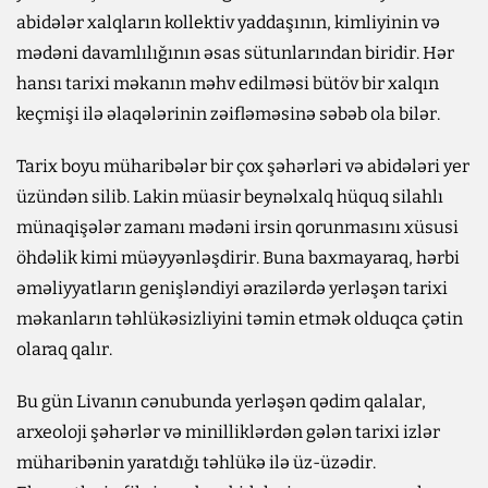
abidələr xalqların kollektiv yaddaşının, kimliyinin və
mədəni davamlılığının əsas sütunlarından biridir. Hər
hansı tarixi məkanın məhv edilməsi bütöv bir xalqın
keçmişi ilə əlaqələrinin zəifləməsinə səbəb ola bilər.
Tarix boyu müharibələr bir çox şəhərləri və abidələri yer
üzündən silib. Lakin müasir beynəlxalq hüquq silahlı
münaqişələr zamanı mədəni irsin qorunmasını xüsusi
öhdəlik kimi müəyyənləşdirir. Buna baxmayaraq, hərbi
əməliyyatların genişləndiyi ərazilərdə yerləşən tarixi
məkanların təhlükəsizliyini təmin etmək olduqca çətin
olaraq qalır.
Bu gün Livanın cənubunda yerləşən qədim qalalar,
arxeoloji şəhərlər və minilliklərdən gələn tarixi izlər
müharibənin yaratdığı təhlükə ilə üz-üzədir.