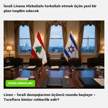
İsrail Livana Hizbullahı tərksilah etmək üçün yeni bir
plan təqdim edəcək
DÜNYA XƏBƏRLƏRI
Livan - İsrail danışıqlarının üçüncü raundu başlayır -
Tərəflərə kimlər rəhbərlik edir?