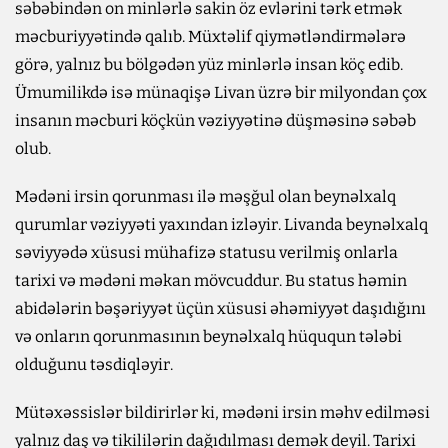
səbəbindən on minlərlə sakin öz evlərini tərk etmək
məcburiyyətində qalıb. Müxtəlif qiymətləndirmələrə
görə, yalnız bu bölgədən yüz minlərlə insan köç edib.
Ümumilikdə isə münaqişə Livan üzrə bir milyondan çox
insanın məcburi köçkün vəziyyətinə düşməsinə səbəb
olub.
Mədəni irsin qorunması ilə məşğul olan beynəlxalq
qurumlar vəziyyəti yaxından izləyir. Livanda beynəlxalq
səviyyədə xüsusi mühafizə statusu verilmiş onlarla
tarixi və mədəni məkan mövcuddur. Bu status həmin
abidələrin bəşəriyyət üçün xüsusi əhəmiyyət daşıdığını
və onların qorunmasının beynəlxalq hüququn tələbi
olduğunu təsdiqləyir.
Mütəxəssislər bildirirlər ki, mədəni irsin məhv edilməsi
yalnız daş və tikililərin dağıdılması demək deyil. Tarixi