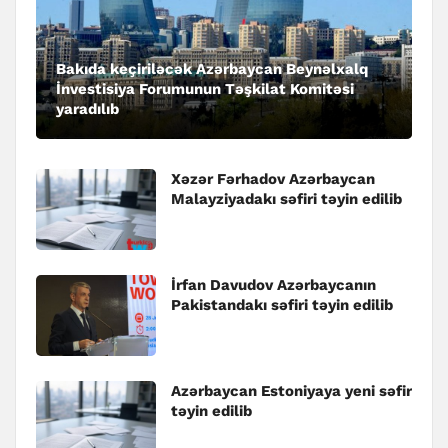
Bakıda keçiriləcək Azərbaycan Beynəlxalq
İnvestisiya Forumunun Təşkilat Komitəsi
yaradılıb
Xəzər Fərhadov Azərbaycan
Malayziyadakı səfiri təyin edilib
İrfan Davudov Azərbaycanın
Pakistandakı səfiri təyin edilib
Azərbaycan Estoniyaya yeni səfir
təyin edilib