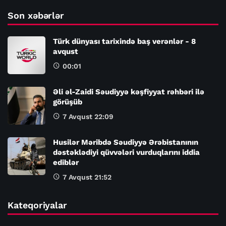
Son xəbərlər
Türk dünyası tarixində baş verənlər - 8
avqust
00:01
Əli əl-Zaidi Səudiyyə kəşfiyyat rəhbəri ilə
görüşüb
7 Avqust 22:09
Husilər Məribdə Səudiyyə Ərəbistanının
dəstəklədiyi qüvvələri vurduqlarını iddia
ediblər
7 Avqust 21:52
Kateqoriyalar