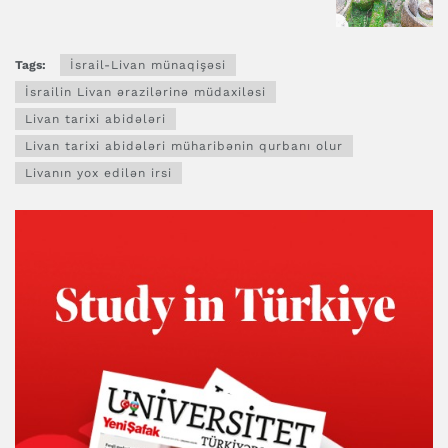
Tags:
İsrail-Livan münaqişəsi
İsrailin Livan ərazilərinə müdaxiləsi
Livan tarixi abidələri
Livan tarixi abidələri müharibənin qurbanı olur
Livanın yox edilən irsi