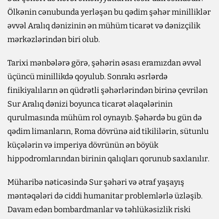
Ölkənin cənubunda yerləşən bu qədim şəhər minilliklər
əvvəl Aralıq dənizinin ən mühüm ticarət və dənizçilik
mərkəzlərindən biri olub.
Tarixi mənbələrə görə, şəhərin əsası eramızdan əvvəl
üçüncü minillikdə qoyulub. Sonrakı əsrlərdə
finikiyalıların ən qüdrətli şəhərlərindən birinə çevrilən
Sur Aralıq dənizi boyunca ticarət əlaqələrinin
qurulmasında mühüm rol oynayıb. Şəhərdə bu gün də
qədim limanların, Roma dövrünə aid tikililərin, sütunlu
küçələrin və imperiya dövrünün ən böyük
hippodromlarından birinin qalıqları qorunub saxlanılır.
Müharibə nəticəsində Sur şəhəri və ətraf yaşayış
məntəqələri də ciddi humanitar problemlərlə üzləşib.
Davam edən bombardmanlar və təhlükəsizlik riski