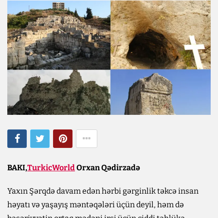
BAKI,
TurkicWorld
Orxan Qədirzadə
Yaxın Şərqdə davam edən hərbi gərginlik təkcə insan
həyatı və yaşayış məntəqələri üçün deyil, həm də