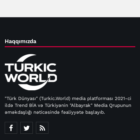
Haqqımızda
"Türk Dünyası" (Turkic.World) media platforması 2021-ci
ildə Trend BİA və Türkiyənin "Albayrak" Media Qrupunun
əməkdaşlığı nəticəsində fəaliyyətə başlayıb.