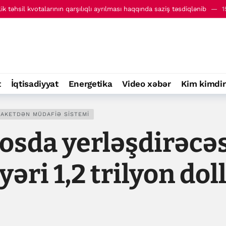
ik təhsil kvotalarının qarşılıqlı ayrılması haqqında saziş təsdiqlənib
1
lxalq İnvestisiya Forumunun Təşkilat Komitəsi yaradılıb
15:29
t
İqtisadiyyat
Energetika
Video xəbər
Kim kimdir
RAKETDƏN MÜDAFIƏ SISTEMI
da yerləşdirəcəsi
əri 1,2 trilyon dol