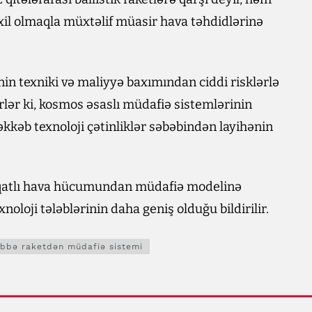
axil olmaqla müxtəlif müasir hava təhdidlərinə
in texniki və maliyyə baxımından ciddi risklərlə
rlər ki, kosmos əsaslı müdafiə sistemlərinin
kəb texnoloji çətinliklər səbəbindən layihənin
oxqatlı hava hücumundan müdafiə modelinə
noloji tələblərinin daha geniş olduğu bildirilir.
übbə raketdən müdafiə sistemi