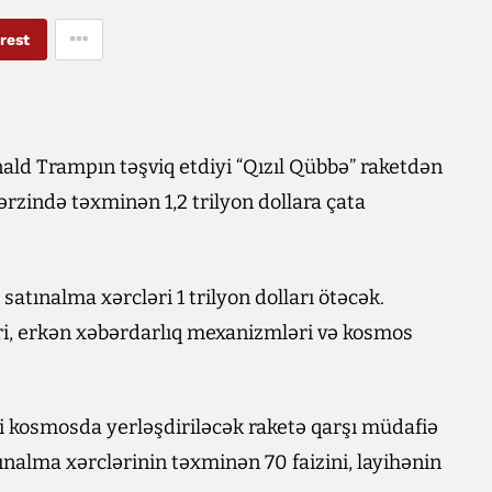
rest
ld Trampın təşviq etdiyi “Qızıl Qübbə” raketdən
ərzində təxminən 1,2 trilyon dollara çata
 satınalma xərcləri 1 trilyon dolları ötəcək.
ri, erkən xəbərdarlıq mexanizmləri və kosmos
ni kosmosda yerləşdiriləcək raketə qarşı müdafiə
ınalma xərclərinin təxminən 70 faizini, layihənin