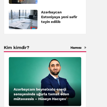
təyin edilib
Azərbaycan
Estoniyaya yeni səfir
təyin edilib
Kim kimdir?
Hamısı
Azərbaycanı beynəlxalq enerji
sənayesində uğurla təmsil edən
mütəxəssis – Hüseyn Hacıyev
kimdir?