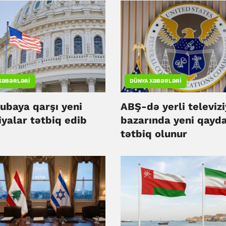
XƏBƏRLƏRI
DÜNYA XƏBƏRLƏRI
ubaya qarşı yeni
ABŞ-də yerli televiz
yalar tətbiq edib
bazarında yeni qayda
tətbiq olunur