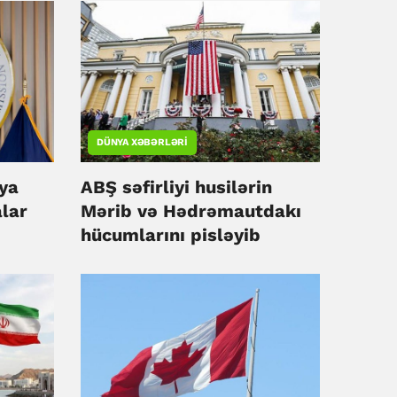
DÜNYA XƏBƏRLƏRI
iya
ABŞ səfirliyi husilərin
lar
Mərib və Hədrəmautdakı
hücumlarını pisləyib