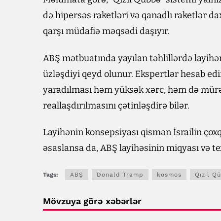
də hipersəs raketləri və qanadlı raketlər d
qarşı müdafiə məqsədi daşıyır.
ABŞ mətbuatında yayılan təhlillərdə layihən
üzləşdiyi qeyd olunur. Ekspertlər hesab edi
yaradılması həm yüksək xərc, həm də mürək
reallaşdırılmasını çətinləşdirə bilər.
Layihənin konsepsiyası qismən İsrailin ç
əsaslansa da, ABŞ layihəsinin miqyası və tex
Tags:
ABŞ
Donald Tramp
kosmos
Qızıl Q
Mövzuya görə xəbərlər