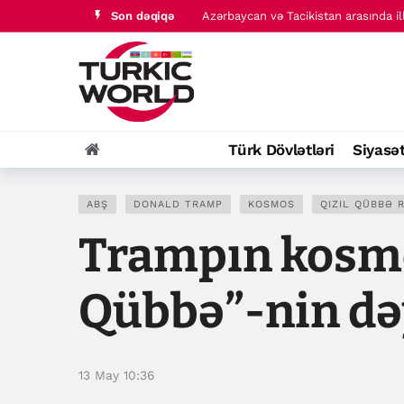
Azərbaycan və Tacikistan arasında ill
Son dəqiqə
Bakıda keçiriləcək Azərbaycan Beynə
Türk Dövlətləri
Siyasə
ABŞ
DONALD TRAMP
KOSMOS
QIZIL QÜBBƏ 
Trampın kosmos
Qübbə”-nin dəy
13 May 10:36