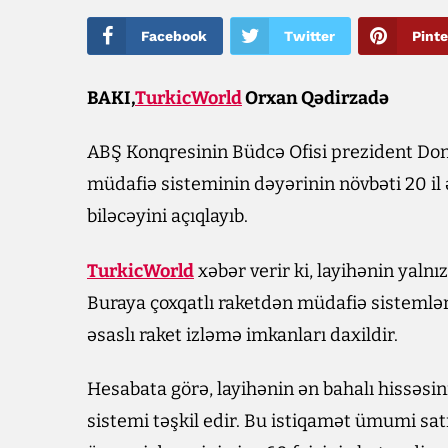
Facebook
Twitter
Pinte
BAKI,
TurkicWorld
Orxan Qədirzadə
ABŞ Konqresinin Büdcə Ofisi prezident Dona
müdafiə sisteminin dəyərinin növbəti 20 il 
biləcəyini açıqlayıb.
TurkicWorld
xəbər verir ki, layihənin yalnız
Buraya çoxqatlı raketdən müdafiə sistemlə
əsaslı raket izləmə imkanları daxildir.
Hesabata görə, layihənin ən bahalı hissəsi
sistemi təşkil edir. Bu istiqamət ümumi sat