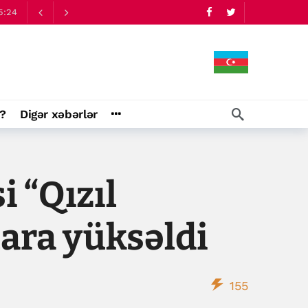
5:24
?
Digər xəbərlər
 “Qızıl
lara yüksəldi
155