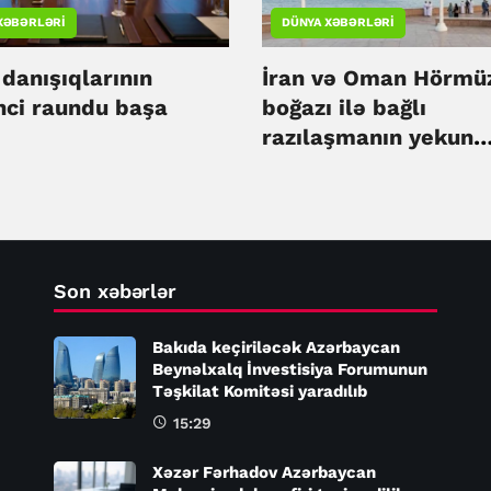
XƏBƏRLƏRI
DÜNYA XƏBƏRLƏRI
danışıqlarının
İran və Oman Hörmü
nci raundu başa
boğazı ilə bağlı
razılaşmanın yekun
mərhələsinə yaxınlaş
Son xəbərlər
Bakıda keçiriləcək Azərbaycan
Beynəlxalq İnvestisiya Forumunun
Təşkilat Komitəsi yaradılıb
15:29
Xəzər Fərhadov Azərbaycan