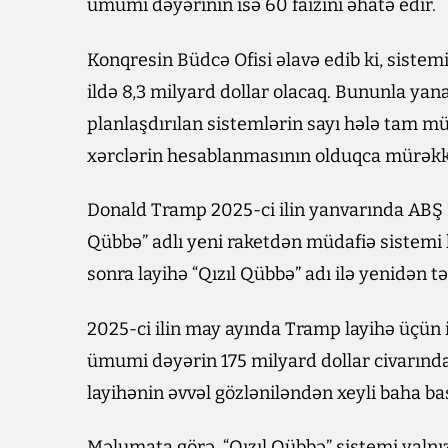
ümumi dəyərinin isə 60 faizini əhatə edir.
Konqresin Büdcə Ofisi əlavə edib ki, sistemi
ildə 8,3 milyard dollar olacaq. Bununla yanaş
planlaşdırılan sistemlərin sayı hələ tam
xərclərin hesablanmasının olduqca mürəkk
Donald Tramp 2025-ci ilin yanvarında ABŞ
Qübbə” adlı yeni raketdən müdafiə sistemi
sonra layihə “Qızıl Qübbə” adı ilə yenidən
2025-ci ilin may ayında Tramp layihə üçün i
ümumi dəyərin 175 milyard dollar civarında
layihənin əvvəl gözləniləndən xeyli baha baş
Məlumata görə, “Qızıl Qübbə” sistemi yalnız 