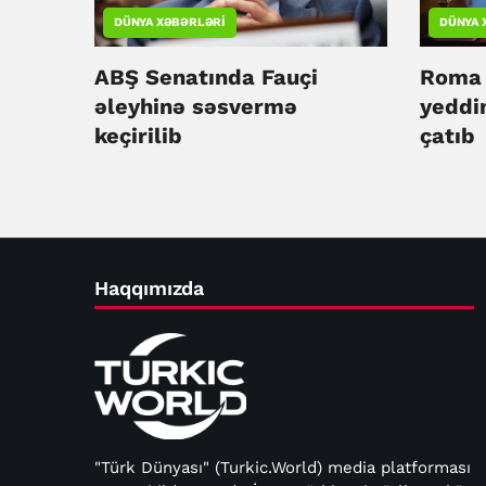
DÜNYA XƏBƏRLƏRI
DÜNYA 
ABŞ Senatında Fauçi
Roma 
əleyhinə səsvermə
yeddi
keçirilib
çatıb
Haqqımızda
"Türk Dünyası" (Turkic.World) media platforması