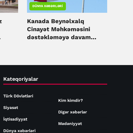
DÜNYA XƏBƏRLƏRI
z
Kanada Beynəlxalq
Cinayət Məhkəməsini
dəstəkləməyə davam
ır
edəcək
Kateqoriyalar
Türk Dövlətləri
Kim kimdir?
Siyasət
Digər xəbərlər
İqtisadiyyat
Mədəniyyət
Dünya xəbərləri