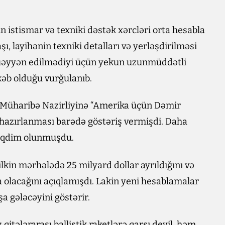
n istismar və texniki dəstək xərcləri orta hesabla
ı, layihənin texniki detalları və yerləşdirilməsi
 müəyyən edilmədiyi üçün yekun uzunmüddətli
əb olduğu vurğulanıb.
 Müharibə Nazirliyinə “Amerika üçün Dəmir
 hazırlanması barədə göstəriş vermişdi. Daha
 təqdim olunmuşdu.
lkin mərhələdə 25 milyard dollar ayrıldığını və
 olacağını açıqlamışdı. Lakin yeni hesablamalar
a gələcəyini göstərir.
qitələrarası ballistik raketlərə qarşı deyil, həm