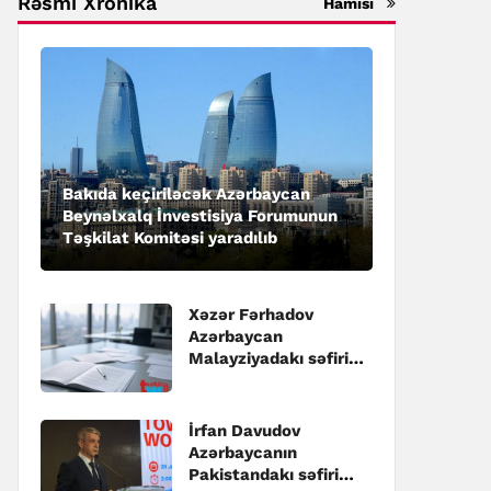
Rəsmi Xronika
Hamısı
Bakıda keçiriləcək Azərbaycan
Beynəlxalq İnvestisiya Forumunun
Təşkilat Komitəsi yaradılıb
Xəzər Fərhadov
Azərbaycan
Malayziyadakı səfiri
təyin edilib
İrfan Davudov
Azərbaycanın
Pakistandakı səfiri