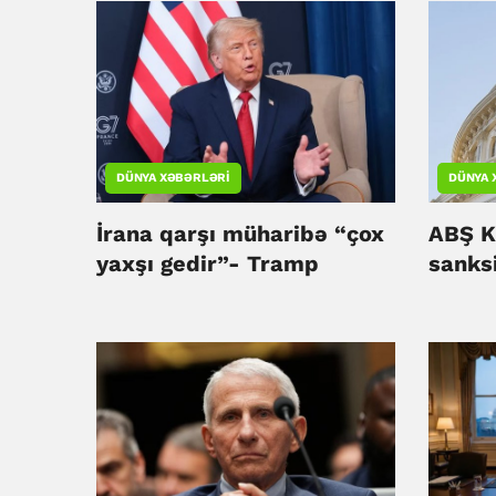
DÜNYA XƏBƏRLƏRI
DÜNYA 
İrana qarşı müharibə “çox
ABŞ K
yaxşı gedir”- Tramp
sanksi