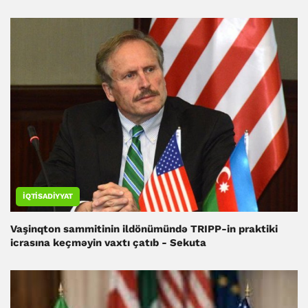
İQTISADIYYAT
Vaşinqton sammitinin ildönümündə TRIPP-in praktiki
icrasına keçməyin vaxtı çatıb - Sekuta