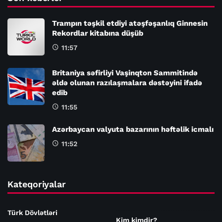
Trampın təşkil etdiyi atəşfəşanlıq Ginnesin
Rekordlar kitabına düşüb
11:57
Britaniya səfirliyi Vaşinqton Sammitində
əldə olunan razılaşmalara dəstəyini ifadə
edib
11:55
Azərbaycan valyuta bazarının həftəlik icmalı
11:52
Kateqoriyalar
Türk Dövlətləri
Kim kimdir?