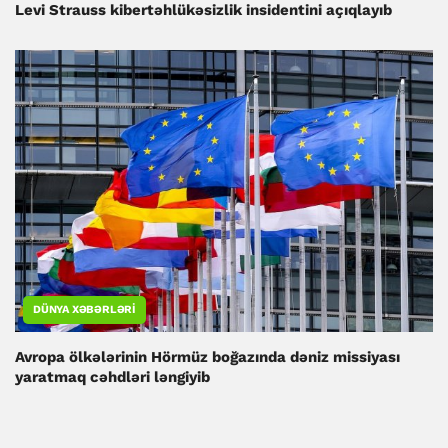
Levi Strauss kibertəhlükəsizlik insidentini açıqlayıb
DÜNYA XƏBƏRLƏRI
Avropa ölkələrinin Hörmüz boğazında dəniz missiyası
yaratmaq cəhdləri ləngiyib