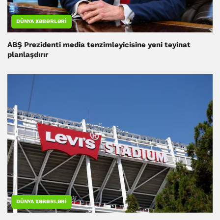
DÜNYA XƏBƏRLƏRI
ABŞ Prezidenti media tənzimləyicisinə yeni təyinat
planlaşdırır
DÜNYA XƏBƏRLƏRI