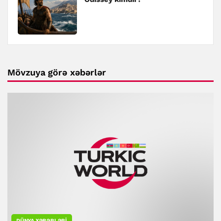
Mövzuya görə xəbərlər
DÜNYA XƏBƏRLƏRI