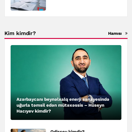
Kim kimdir?
Hamısı
Azərbaycanı beynəlxalq enerji sənayesində
uğurla təmsil edən mütəxəssis – Hüseyn
Hacıyev kimdir?
Odissey kimdir?