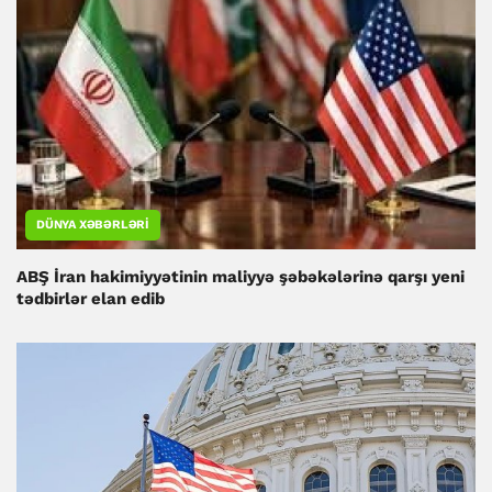
DÜNYA XƏBƏRLƏRI
ABŞ İran hakimiyyətinin maliyyə şəbəkələrinə qarşı yeni
tədbirlər elan edib