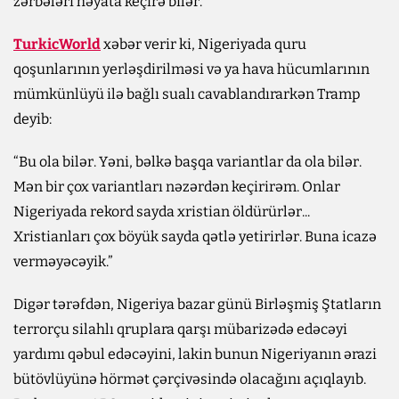
zərbələri həyata keçirə bilər.
TurkicWorld
xəbər verir ki, Nigeriyada quru
qoşunlarının yerləşdirilməsi və ya hava hücumlarının
mümkünlüyü ilə bağlı sualı cavablandırarkən Tramp
deyib:
“Bu ola bilər. Yəni, bəlkə başqa variantlar da ola bilər.
Mən bir çox variantları nəzərdən keçirirəm. Onlar
Nigeriyada rekord sayda xristian öldürürlər...
Xristianları çox böyük sayda qətlə yetirirlər. Buna icazə
verməyəcəyik.”
Digər tərəfdən, Nigeriya bazar günü Birləşmiş Ştatların
terrorçu silahlı qruplara qarşı mübarizədə edəcəyi
yardımı qəbul edəcəyini, lakin bunun Nigeriyanın ərazi
bütövlüyünə hörmət çərçivəsində olacağını açıqlayıb.