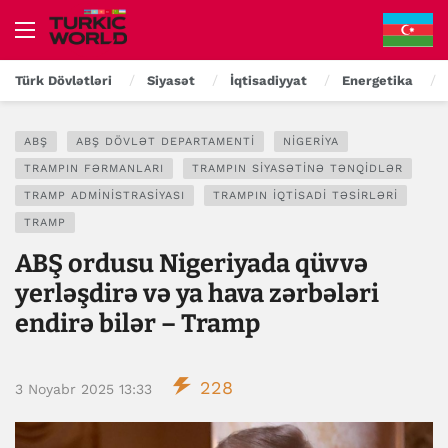
Türk Dövlətləri
Siyasət
İqtisadiyyat
Energetika
ABŞ
ABŞ DÖVLƏT DEPARTAMENTI
NIGERIYA
TRAMPIN FƏRMANLARI
TRAMPIN SIYASƏTINƏ TƏNQIDLƏR
TRAMP ADMINISTRASIYASI
TRAMPIN IQTISADI TƏSIRLƏRI
TRAMP
ABŞ ordusu Nigeriyada qüvvə
yerləşdirə və ya hava zərbələri
endirə bilər – Tramp
228
3 Noyabr 2025 13:33