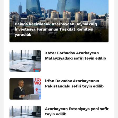
Bakıda keçiriləcək Azərbaycan Beynəlxalq
İnvestisiya Forumunun Təşkilat Komitəsi
yaradılıb
Xəzər Fərhadov Azərbaycan
Malayziyadakı səfiri təyin edilib
İrfan Davudov Azərbaycanın
Pakistandakı səfiri təyin edilib
Azərbaycan Estoniyaya yeni səfir
təyin edilib