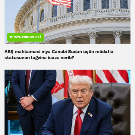
DÜNYA XƏBƏRLƏRI
ABŞ məhkəməsi niyə Cənubi Sudan üçün müdafiə
statusunun ləğvinə icazə verib?