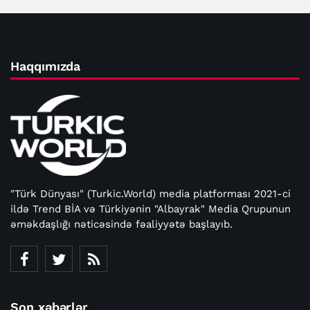
Haqqımızda
"Türk Dünyası" (Turkic.World) media platforması 2021-ci
ildə Trend BİA və Türkiyənin "Albayrak" Media Qrupunun
əməkdaşlığı nəticəsində fəaliyyətə başlayıb.
Son xəbərlər