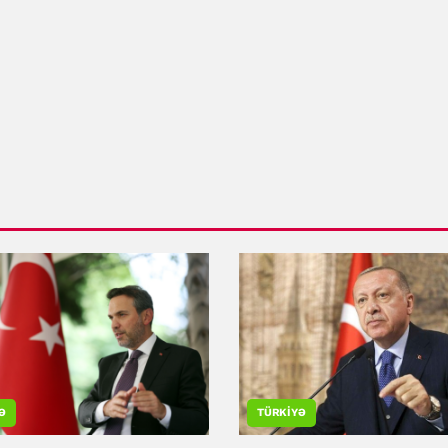
Ə
TÜRKIYƏ