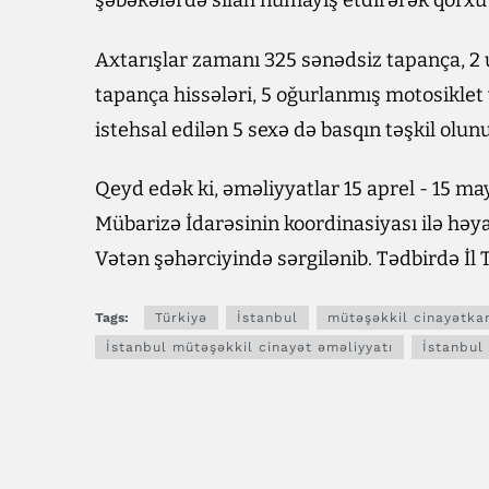
şəbəkələrdə silah nümayiş etdirərək qorxu
Axtarışlar zamanı 325 sənədsiz tapança, 2 u
tapança hissələri, 5 oğurlanmış motosiklet 
istehsal edilən 5 sexə də basqın təşkil olun
Qeyd edək ki, əməliyyatlar 15 aprel - 15 ma
Mübarizə İdarəsinin koordinasiyası ilə həyat
Vətən şəhərciyində sərgilənib. Tədbirdə İl T
Tags:
Türkiyə
İstanbul
mütəşəkkil cinayətkar
İstanbul mütəşəkkil cinayət əməliyyatı
İstanbul 