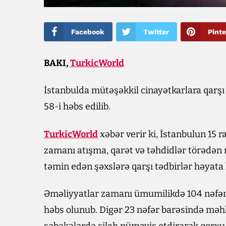
Facebook
Twitter
Pinte
BAKI,
TurkicWorld
İstanbulda mütəşəkkil cinayətkarlara qarşı
58-i həbs edilib.
TurkicWorld
xəbər verir ki, İstanbulun 15 
zamanı atışma, qarət və təhdidlər törədən m
təmin edən şəxslərə qarşı tədbirlər həyata k
Əməliyyatlar zamanı ümumilikdə 104 nəfər 
həbs olunub. Digər 23 nəfər barəsində məhkə