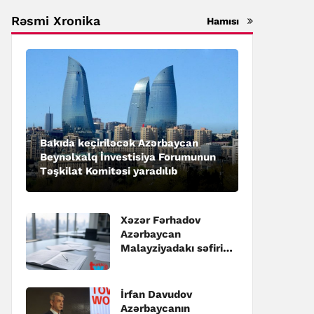
Rəsmi Xronika
Hamısı
Bakıda keçiriləcək Azərbaycan
Beynəlxalq İnvestisiya Forumunun
Təşkilat Komitəsi yaradılıb
Xəzər Fərhadov
Azərbaycan
Malayziyadakı səfiri
təyin edilib
İrfan Davudov
Azərbaycanın