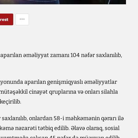
rest
 aparılan əməliyyat zamanı 104 nəfər saxlanılıb,
rayonunda aparılan genişmiqyaslı əməliyyatlar
ütəşəkkil cinayət qruplarına və onları silahla
eçirilib.
saxlanılıb, onlardan 58-i məhkəmənin qərarı ilə
mə nəzarəti tətbiq edilib. Əlavə olaraq, sosial