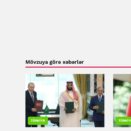
Mövzuya görə xəbərlər
TÜRKIYƏ
TÜRKIY