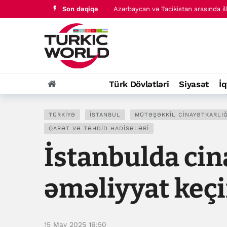
Son dəqiqə
Azərbaycan və Tacikistan arasında ill
Bakıda keçiriləcək Azərbaycan Beynə
Türk Dövlətləri
Siyasət
İq
TÜRKIYƏ
İSTANBUL
MÜTƏŞƏKKIL CINAYƏTKARLIĞ
QARƏT VƏ TƏHDID HADISƏLƏRI
İstanbulda cin
əməliyyat keçi
15 May 2025 16:50