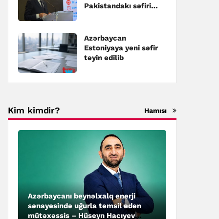
Pakistandakı səfiri
təyin edilib
Azərbaycan
Estoniyaya yeni səfir
təyin edilib
Kim kimdir?
Hamısı
Azərbaycanı beynəlxalq enerji
sənayesində uğurla təmsil edən
mütəxəssis – Hüseyn Hacıyev