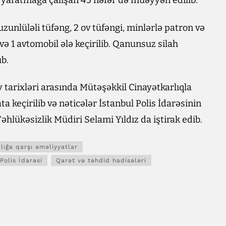
 yaratmağa çalışan 45 nəfər də müəyyən edilib.
zunlüləli tüfəng, 2 ov tüfəngi, minlərlə patron və
və 1 avtomobil ələ keçirilib. Qanunsuz silah
ub.
y tarixləri arasında Mütəşəkkil Cinayətkarlıqla
a keçirilib və nəticələr İstanbul Polis İdarəsinin
əhlükəsizlik Müdiri Selami Yıldız da iştirak edib.
lığa qarşı əməliyyatlar
Polis İdarəsi
Qarət və təhdid hadisələri