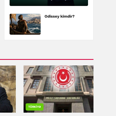
kimdir?
Odissey kimdir?
TÜRKIYƏ