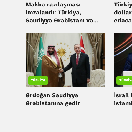
Məkkə razılaşması
Türkiy
imzalandı: Türkiyə,
dollar
Səudiyyə Ərəbistanı və
edəcə
Pakistan birgə müdafiə
öhdəliyi götürdü
TÜRKIYƏ
TÜRKIY
Ərdoğan Səudiyyə
İsrail
Ərəbistanına gedir
istəm