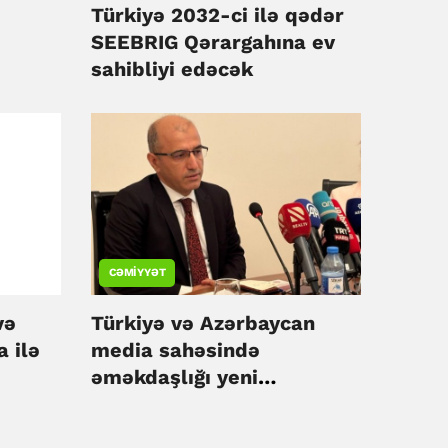
Türkiyə 2032-ci ilə qədər
SEEBRIG Qərargahına ev
sahibliyi edəcək
CƏMIYYƏT
və
Türkiyə və Azərbaycan
 ilə
media sahəsində
əməkdaşlığı yeni
mərhələyə daşıyır