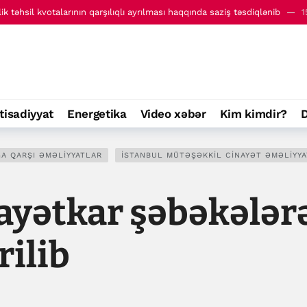
ik təhsil kvotalarının qarşılıqlı ayrılması haqqında saziş təsdiqlənib
1
lxalq İnvestisiya Forumunun Təşkilat Komitəsi yaradılıb
15:29
tisadiyyat
Energetika
Video xəbər
Kim kimdir?
D
A QARŞI ƏMƏLIYYATLAR
İSTANBUL MÜTƏŞƏKKIL CINAYƏT ƏMƏLIYYA
ayətkar şəbəkələrə
rilib