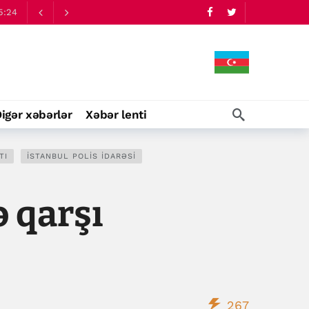
5:24
igər xəbərlər
Xəbər lenti
TI
İSTANBUL POLIS İDARƏSI
 qarşı
267