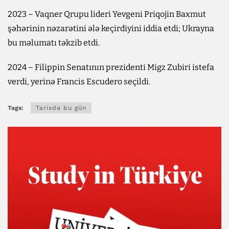
2023 – Vaqner Qrupu lideri Yevgeni Priqojin Baxmut
şəhərinin nəzarətini ələ keçirdiyini iddia etdi; Ukrayna
bu məlumatı təkzib etdi.
2024 – Filippin Senatının prezidenti Migz Zubiri istefa
verdi, yerinə Francis Escudero seçildi.
Tags:
Tarixdə bu gün