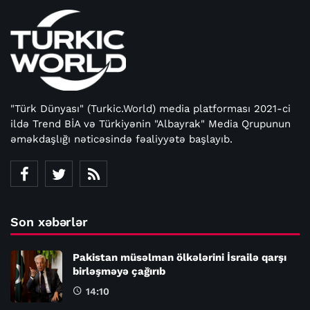
"Türk Dünyası" (Turkic.World) media platforması 2021-ci
ildə Trend BİA və Türkiyənin "Albayrak" Media Qrupunun
əməkdaşlığı nəticəsində fəaliyyətə başlayıb.
Son xəbərlər
Pakistan müsəlman ölkələrini İsrailə qarşı
birləşməyə çağırıb
14:10