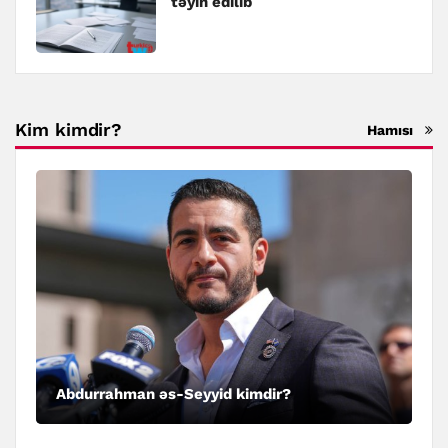
təyin edilib
Kim kimdir?
Hamısı
Abdurrahman əs-Seyyid kimdir?