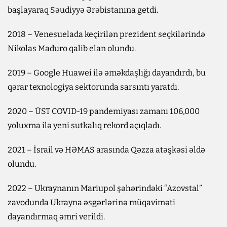
başlayaraq Səudiyyə Ərəbistanına getdi.
2018 – Venesuelada keçirilən prezident seçkilərində
Nikolas Maduro qalib elan olundu.
2019 – Google Huawei ilə əməkdaşlığı dayandırdı, bu
qərar texnologiya sektorunda sarsıntı yaratdı.
2020 – ÜST COVID-19 pandemiyası zamanı 106,000
yoluxma ilə yeni sutkalıq rekord açıqladı.
2021 – İsrail və HƏMAS arasında Qəzza atəşkəsi əldə
olundu.
2022 – Ukraynanın Mariupol şəhərindəki “Azovstal”
zavodunda Ukrayna əsgərlərinə müqaviməti
dayandırmaq əmri verildi.