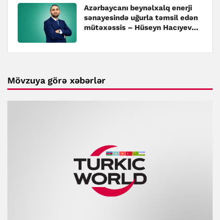
Azərbaycanı beynəlxalq enerji
sənayesində uğurla təmsil edən
mütəxəssis – Hüseyn Hacıyev
kimdir?
Mövzuya görə xəbərlər