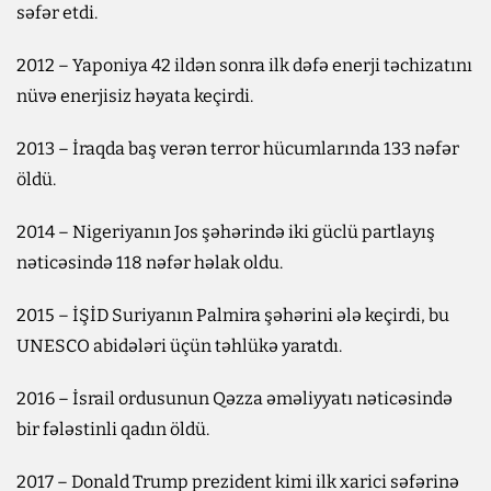
səfər etdi.
2012 – Yaponiya 42 ildən sonra ilk dəfə enerji təchizatını
nüvə enerjisiz həyata keçirdi.
2013 – İraqda baş verən terror hücumlarında 133 nəfər
öldü.
2014 – Nigeriyanın Jos şəhərində iki güclü partlayış
nəticəsində 118 nəfər həlak oldu.
2015 – İŞİD Suriyanın Palmira şəhərini ələ keçirdi, bu
UNESCO abidələri üçün təhlükə yaratdı.
2016 – İsrail ordusunun Qəzza əməliyyatı nəticəsində
bir fələstinli qadın öldü.
2017 – Donald Trump prezident kimi ilk xarici səfərinə