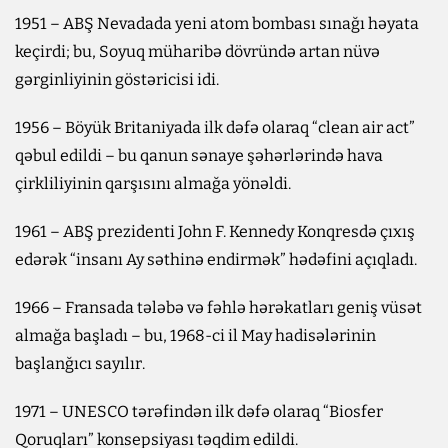
1951 – ABŞ Nevadada yeni atom bombası sınağı həyata
keçirdi; bu, Soyuq müharibə dövründə artan nüvə
gərginliyinin göstəricisi idi.
1956 – Böyük Britaniyada ilk dəfə olaraq “clean air act”
qəbul edildi – bu qanun sənaye şəhərlərində hava
çirkliliyinin qarşısını almağa yönəldi.
1961 – ABŞ prezidenti John F. Kennedy Konqresdə çıxış
edərək “insanı Ay səthinə endirmək” hədəfini açıqladı.
1966 – Fransada tələbə və fəhlə hərəkatları geniş vüsət
almağa başladı – bu, 1968-ci il May hadisələrinin
başlanğıcı sayılır.
1971 – UNESCO tərəfindən ilk dəfə olaraq “Biosfer
Qoruqları” konsepsiyası təqdim edildi.