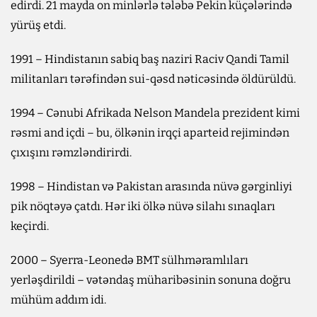
edirdi. 21 mayda on minlərlə tələbə Pekin küçələrində
yürüş etdi.
1991 – Hindistanın sabiq baş naziri Raciv Qandi Tamil
militanları tərəfindən sui-qəsd nəticəsində öldürüldü.
1994 – Cənubi Afrikada Nelson Mandela prezident kimi
rəsmi and içdi – bu, ölkənin irqçi aparteid rejimindən
çıxışını rəmzləndirirdi.
1998 – Hindistan və Pakistan arasında nüvə gərginliyi
pik nöqtəyə çatdı. Hər iki ölkə nüvə silahı sınaqları
keçirdi.
2000 – Syerra-Leonedə BMT sülhməramlıları
yerləşdirildi – vətəndaş müharibəsinin sonuna doğru
mühüm addım idi.