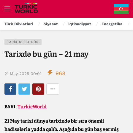
Türk Dövlətləri
Siyasət
İqtisadiyyat
Energetika
TARIXDƏ BU GÜN
Tarixdə bu gün – 21 may
968
21 May 2025 00:01
BAKI,
TurkicWorld
21 May tarixi dünya tarixində bir sıra önəmli
hadisələrlə yadda qalıb. Aşağıda bu gün baş vermiş