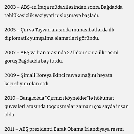
2003 – ABŞ-ın İraqa müdaxiləsindən sonra Bağdadda
təhlükəsizlik vəziyyəti pisləşməyə başladı.
2005 – Çin və Tayvan arasında münasibətlərdə ilk
diplomatik yumşalma əlamətləri göründü.
2007 – ABŞ və İran arasında 27 ildən sonra ilk rəsmi
görüş Bağdadda baş tutdu.
2009 – Şimali Koreya ikinci nüvə sınağını həyata
keçirdiyini elan etdi.
2010 – Bangkokda “Qırmızı köynəklər”lə hökumət
qüvvələri arasında toqquşmalar zamanı çox sayda insan
öldü.
2011 – ABŞ prezidenti Barak Obama İrlandiyaya rəsmi