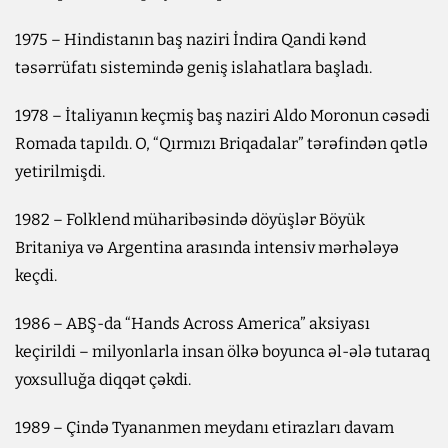
1975 – Hindistanın baş naziri İndira Qandi kənd
təsərrüfatı sistemində geniş islahatlara başladı.
1978 – İtaliyanın keçmiş baş naziri Aldo Moronun cəsədi
Romada tapıldı. O, “Qırmızı Briqadalar” tərəfindən qətlə
yetirilmişdi.
1982 – Folklend müharibəsində döyüşlər Böyük
Britaniya və Argentina arasında intensiv mərhələyə
keçdi.
1986 – ABŞ-da “Hands Across America” aksiyası
keçirildi – milyonlarla insan ölkə boyunca əl-ələ tutaraq
yoxsulluğa diqqət çəkdi.
1989 – Çində Tyananmen meydanı etirazları davam