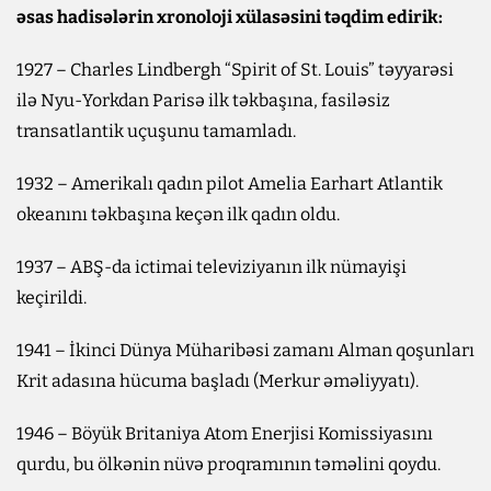
əsas hadisələrin xronoloji xülasəsini təqdim edirik:
1927 – Charles Lindbergh “Spirit of St. Louis” təyyarəsi
ilə Nyu-Yorkdan Parisə ilk təkbaşına, fasiləsiz
transatlantik uçuşunu tamamladı.
1932 – Amerikalı qadın pilot Amelia Earhart Atlantik
okeanını təkbaşına keçən ilk qadın oldu.
1937 – ABŞ-da ictimai televiziyanın ilk nümayişi
keçirildi.
1941 – İkinci Dünya Müharibəsi zamanı Alman qoşunları
Krit adasına hücuma başladı (Merkur əməliyyatı).
1946 – Böyük Britaniya Atom Enerjisi Komissiyasını
qurdu, bu ölkənin nüvə proqramının təməlini qoydu.