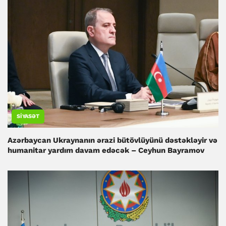
SIYASƏT
Azərbaycan Ukraynanın ərazi bütövlüyünü dəstəkləyir və
humanitar yardım davam edəcək – Ceyhun Bayramov