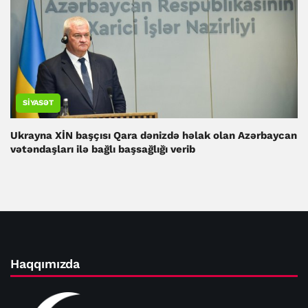
SIYASƏT
Ukrayna XİN başçısı Qara dənizdə həlak olan Azərbaycan
vətəndaşları ilə bağlı başsağlığı verib
Haqqımızda