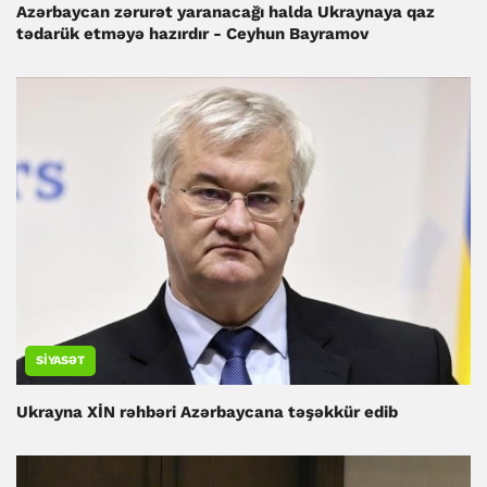
Azərbaycan zərurət yaranacağı halda Ukraynaya qaz
tədarük etməyə hazırdır - Ceyhun Bayramov
SIYASƏT
Ukrayna XİN rəhbəri Azərbaycana təşəkkür edib