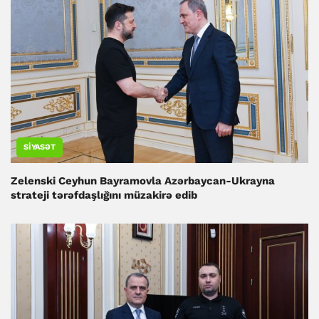
SIYASƏT
Zelenski Ceyhun Bayramovla Azərbaycan-Ukrayna
strateji tərəfdaşlığını müzakirə edib