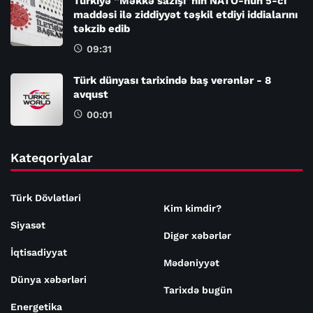
Türkiyə “Məkkə sazişi”nin NATO-nun 5-ci
maddəsi ilə ziddiyyət təşkil etdiyi iddialarını
təkzib edib
09:31
Türk dünyası tarixində baş verənlər - 8
avqust
00:01
Kateqoriyalar
Türk Dövlətləri
Kim kimdir?
Siyasət
Digər xəbərlər
İqtisadiyyat
Mədəniyyət
Dünya xəbərləri
Tarixdə bugün
Energetika