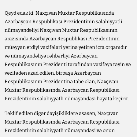
Qeyd edək ki, Naxçıvan Muxtar Respublikasında
Azərbaycan Respublikası Prezidentinin səlahiyyətli
nümayəndəliyi Naxçıvan Muxtar Respublikasının
ərazisində Azərbaycan Respublikası Prezidentinin
müəyyən etdiyi vəzifələri yerinə yetirən icra orqanıdır
və nümayəndəliyə rəhbərliyi Azərbaycan
Respublikasının Prezidenti tərəfindən vəzifəyə təyin və
vəzifədən azad edilən, birbaşa Azərbaycan
Respublikasının Prezidentinə tabe olan, Naxçıvan
Muxtar Respublikasında Azərbaycan Respublikası
Prezidentinin səlahiyyətli nümayəndəsi həyata keçirir.
Təklif edilən digər dəyişikliklərə əsasən, Naxçıvan
Muxtar Respublikasında Azərbaycan Respublikası
Prezidentinin səlahiyyətli nümayəndəsi və onun