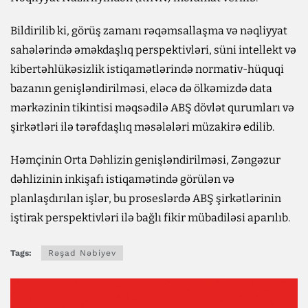
Bildirilib ki, görüş zamanı rəqəmsallaşma və nəqliyyat
sahələrində əməkdaşlıq perspektivləri, süni intellekt və
kibertəhlükəsizlik istiqamətlərində normativ-hüquqi
bazanın genişləndirilməsi, eləcə də ölkəmizdə data
mərkəzinin tikintisi məqsədilə ABŞ dövlət qurumları və
şirkətləri ilə tərəfdaşlıq məsələləri müzakirə edilib.
Həmçinin Orta Dəhlizin genişləndirilməsi, Zəngəzur
dəhlizinin inkişafı istiqamətində görülən və
planlaşdırılan işlər, bu proseslərdə ABŞ şirkətlərinin
iştirak perspektivləri ilə bağlı fikir mübadiləsi aparılıb.
Tags:
Rəşad Nəbiyev