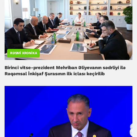
RƏSMI XRONIKA
Birinci vitse-prezident Mehriban Əliyevanın sədrliyi ilə
Rəqəmsal İnkişaf Şurasının ilk iclası keçirilib