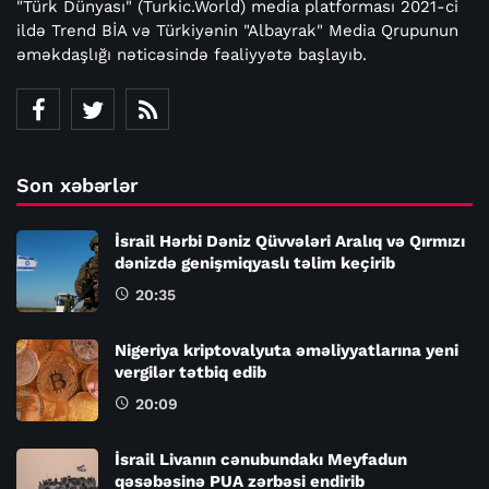
"Türk Dünyası" (Turkic.World) media platforması 2021-ci
ildə Trend BİA və Türkiyənin "Albayrak" Media Qrupunun
əməkdaşlığı nəticəsində fəaliyyətə başlayıb.
Son xəbərlər
İsrail Hərbi Dəniz Qüvvələri Aralıq və Qırmızı
dənizdə genişmiqyaslı təlim keçirib
20:35
Nigeriya kriptovalyuta əməliyyatlarına yeni
vergilər tətbiq edib
20:09
İsrail Livanın cənubundakı Meyfadun
qəsəbəsinə PUA zərbəsi endirib