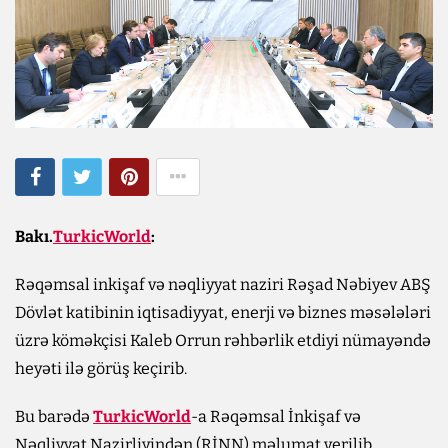
Bakı.
TurkicWorld
:
Rəqəmsal inkişaf və nəqliyyat naziri Rəşad Nəbiyev ABŞ
Dövlət katibinin iqtisadiyyat, enerji və biznes məsələləri
üzrə köməkçisi Kaleb Orrun rəhbərlik etdiyi nümayəndə
heyəti ilə görüş keçirib.
Bu barədə
TurkicWorld
-a Rəqəmsal İnkişaf və
Nəqliyyat Nazirliyindən (RİNN) məlumat verilib.