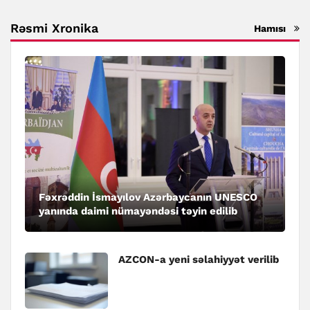
Rəsmi Xronika
Hamısı
Fəxrəddin İsmayılov Azərbaycanın UNESCO
yanında daimi nümayəndəsi təyin edilib
AZCON-a yeni səlahiyyət verilib