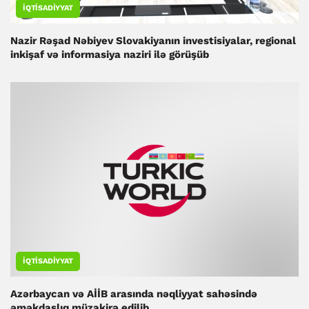
İQTISADIYYAT
Nazir Rəşad Nəbiyev Slovakiyanın investisiyalar, regional
inkişaf və informasiya naziri ilə görüşüb
İQTISADIYYAT
Azərbaycan və AİİB arasında nəqliyyat sahəsində
əməkdaşlıq müzakirə edilib