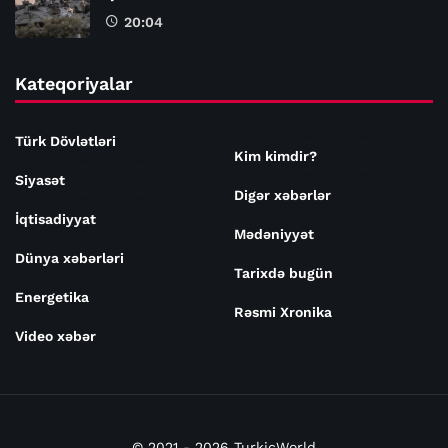
20:04
Kateqoriyalar
Türk Dövlətləri
Kim kimdir?
Siyasət
Digər xəbərlər
İqtisadiyyat
Mədəniyyət
Dünya xəbərləri
Tarixdə bugün
Energetika
Rəsmi Xronika
Video xəbər
© 2021 - 2026 TurkicWorld