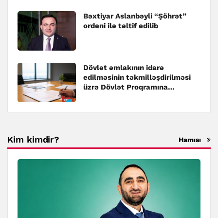
Bəxtiyar Aslanbəyli “Şöhrət”
ordeni ilə təltif edilib
Dövlət əmlakının idarə
edilməsinin təkmilləşdirilməsi
üzrə Dövlət Proqramına
dəyişiklik edilib
Kim kimdir?
Hamısı