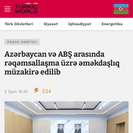
Türk Dövlətləri
Siyasət
İqtisadiyyat
Energetika
RƏŞAD NƏBIYEV
Azərbaycan və ABŞ arasında
rəqəmsallaşma üzrə əməkdaşlıq
müzakirə edilib
224
2 İyun 10:51