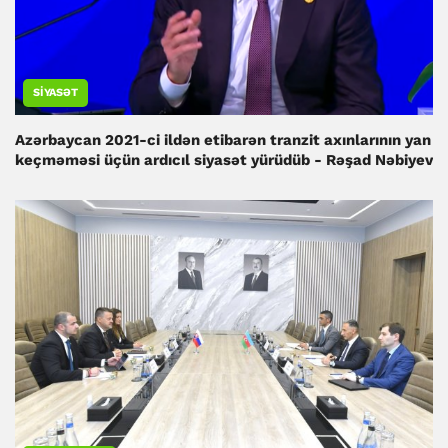
SIYASƏT
Azərbaycan 2021-ci ildən etibarən tranzit axınlarının yan
keçməməsi üçün ardıcıl siyasət yürüdüb - Rəşad Nəbiyev