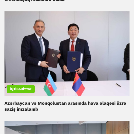
İQTISADIYYAT
Azərbaycan və Monqolustan arasında hava əlaqəsi üzrə
saziş imzalanıb