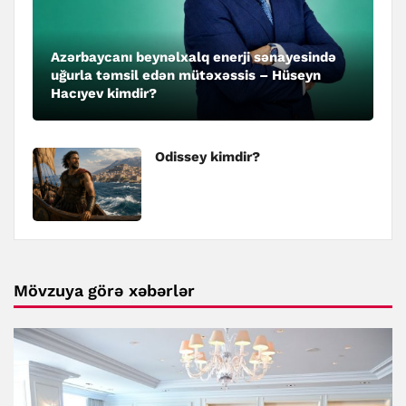
Azərbaycanı beynəlxalq enerji sənayesində
uğurla təmsil edən mütəxəssis – Hüseyn
Hacıyev kimdir?
Odissey kimdir?
Mövzuya görə xəbərlər