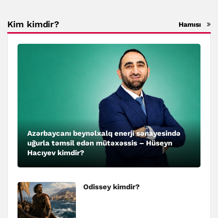
Kim kimdir?
Hamısı
Azərbaycanı beynəlxalq enerji sənayesində
uğurla təmsil edən mütəxəssis – Hüseyn
Hacıyev kimdir?
Odissey kimdir?