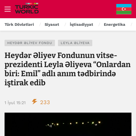
Türk Dövlətləri
Siyasət
İqtisadiyyat
Energetika
HEYDƏR ƏLIYEV FONDU
LEYLA ƏLIYEVA
Heydər Əliyev Fondunun vitse-
prezidenti Leyla Əliyeva “Onlardan
biri: Emil” adlı anım tədbirində
iştirak edib
233
1 İyul 15:21