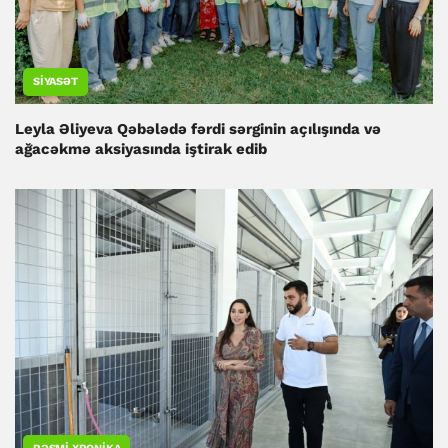
SIYASƏT
Leyla Əliyeva Qəbələdə fərdi sərginin açılışında və
ağacəkmə aksiyasında iştirak edib