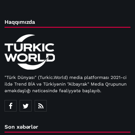
Haqqımızda
"Türk Dünyası" (Turkic.World) media platforması 2021-ci
ildə Trend BİA və Türkiyənin "Albayrak" Media Qrupunun
əməkdaşlığı nəticəsində fəaliyyətə başlayıb.
Son xəbərlər