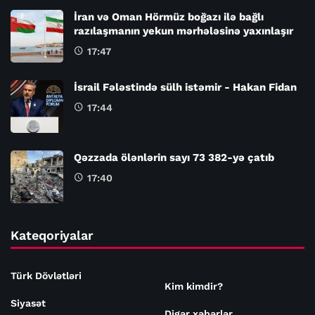
İran və Oman Hörmüz boğazı ilə bağlı
razılaşmanın yekun mərhələsinə yaxınlaşır
17:47
İsrail Fələstində sülh istəmir - Hakan Fidan
17:44
Qəzzada ölənlərin sayı 73 382-yə çatıb
17:40
Kateqoriyalar
Türk Dövlətləri
Kim kimdir?
Siyasət
Digər xəbərlər