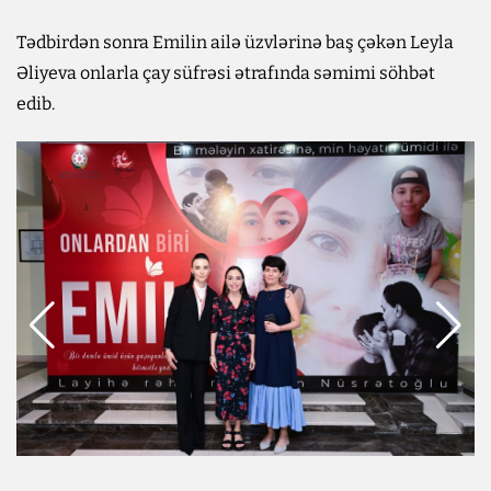
Tədbirdən sonra Emilin ailə üzvlərinə baş çəkən Leyla
Əliyeva onlarla çay süfrəsi ətrafında səmimi söhbət
edib.