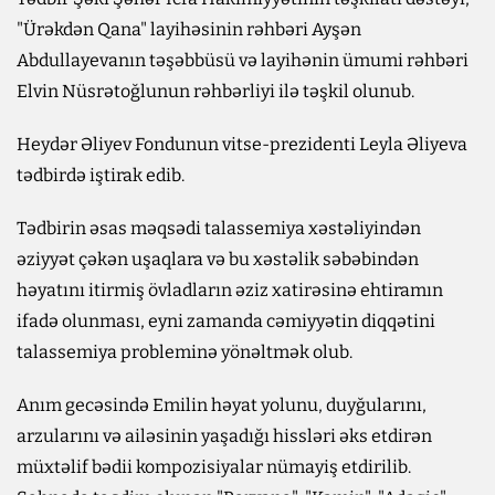
"Ürəkdən Qana" layihəsinin rəhbəri Ayşən
Abdullayevanın təşəbbüsü və layihənin ümumi rəhbəri
Elvin Nüsrətoğlunun rəhbərliyi ilə təşkil olunub.
Heydər Əliyev Fondunun vitse-prezidenti Leyla Əliyeva
tədbirdə iştirak edib.
Tədbirin əsas məqsədi talassemiya xəstəliyindən
əziyyət çəkən uşaqlara və bu xəstəlik səbəbindən
həyatını itirmiş övladların əziz xatirəsinə ehtiramın
ifadə olunması, eyni zamanda cəmiyyətin diqqətini
talassemiya probleminə yönəltmək olub.
Anım gecəsində Emilin həyat yolunu, duyğularını,
arzularını və ailəsinin yaşadığı hissləri əks etdirən
müxtəlif bədii kompozisiyalar nümayiş etdirilib.