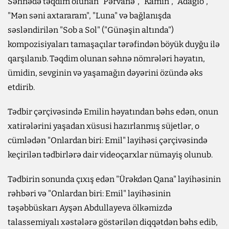
Səhnədə təqdim olunan "Pərvanə", "Kamin", "Adagio",
"Mən səni axtararam", "Luna" və bağlanışda
səsləndirilən "Sob a Sol" ("Günəşin altında")
kompozisiyaları tamaşaçılar tərəfindən böyük duyğu ilə
qarşılanıb. Təqdim olunan səhnə nömrələri həyatın,
ümidin, sevginin və yaşamağın dəyərini özündə əks
etdirib.
Tədbir çərçivəsində Emilin həyatından bəhs edən, onun
xatirələrini yaşadan xüsusi hazırlanmış süjetlər, o
cümlədən "Onlardan biri: Emil" layihəsi çərçivəsində
keçirilən tədbirlərə dair videoçarxlar nümayiş olunub.
Tədbirin sonunda çıxış edən "Ürəkdən Qana" layihəsinin
rəhbəri və "Onlardan biri: Emil" layihəsinin
təşəbbüskarı Ayşən Abdullayeva ölkəmizdə
talassemiyalı xəstələrə göstərilən diqqətdən bəhs edib,