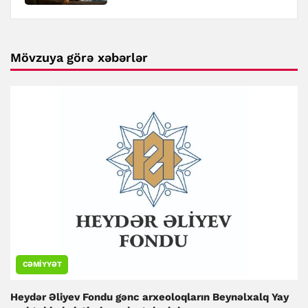
Mövzuya görə xəbərlər
CƏMIYYƏT
Heydər Əliyev Fondu gənc arxeoloqların Beynəlxalq Yay