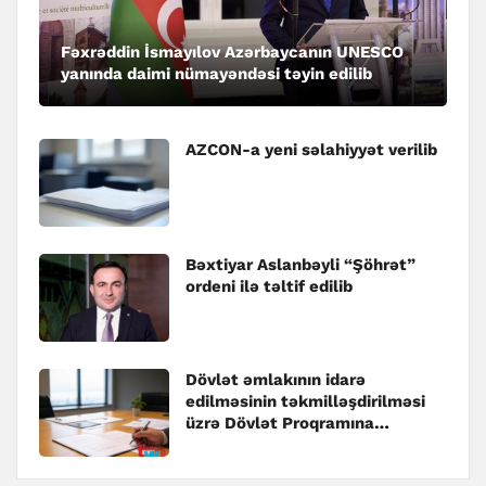
Fəxrəddin İsmayılov Azərbaycanın UNESCO
yanında daimi nümayəndəsi təyin edilib
AZCON-a yeni səlahiyyət verilib
Bəxtiyar Aslanbəyli “Şöhrət”
ordeni ilə təltif edilib
Dövlət əmlakının idarə
edilməsinin təkmilləşdirilməsi
üzrə Dövlət Proqramına
dəyişiklik edilib