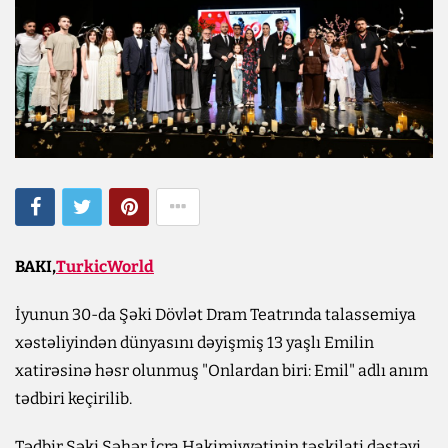
BAKI,
TurkicWorld
İyunun 30-da Şəki Dövlət Dram Teatrında talassemiya
xəstəliyindən dünyasını dəyişmiş 13 yaşlı Emilin
xatirəsinə həsr olunmuş "Onlardan biri: Emil" adlı anım
tədbiri keçirilib.
Tədbir Şəki Şəhər İcra Hakimiyyətinin təşkilati dəstəyi,