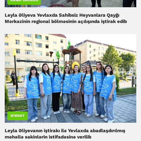
RƏSMI XRONIKA
Leyla Əliyeva Yevlaxda Sahibsiz Heyvanlara Qayğı
Mərkəzinin regional bölməsinin açılışında iştirak edib
SIYASƏT
Leyla Əliyevanın iştirakı ilə Yevlaxda abadlaşdırılmış
məhəllə sakinlərin istifadəsinə verilib