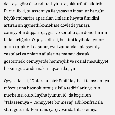
dəstəyə görə ölkə rəhbərliyinə təşəkkürünü bildirib.
Bildirilib ki, talassemiya ilə yaşayan insanlar hər gün
böyük mübarizə aparırlar. Onların həyata ümidini
artıran ən qiymətli kömək isə dövlətlə yanaşı,
cəmiyyətin diqqəti, qayğısı və könüllü qan donorlarının
fədakarlığıdır. O qeyd edib ki, bu kimi layihələr yalnız
anım xarakteri daşımır, eyni zamanda, talassemiya
xəstələri və onların ailələrinə mənəvi dəstək
göstərmək, cəmiyyətdə həmrəylik və sosial məsuliyyət
hissini gücləndirmək məqsədi daşıyır.
Qeyd edək ki, "Onlardan biri: Emil" layihəsi talassemiya
mövzusuna həsr olunmuş silsilə tədbirlərin yekun
mərhələsi olub. Layihə iyunun 18-də keçirilən
"Talassemiya – Cəmiyyətə bir mesaj" adlı konfransla
start götürüb. Konfrans çərçivəsində talassemiya