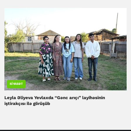
SIYASƏT
Leyla Əliyeva Yevlaxda “Gənc arıçı” layihəsinin
iştirakçısı ilə görüşüb