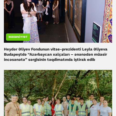
MƏDƏNIYYƏT
Heydər Əliyev Fondunun vitse-prezidenti Leyla Əliyeva
Budapeştdə “Azərbaycan xalçaları – ənənədən müasir
incəsənətə” sərgisinin təqdimatında iştirak edib