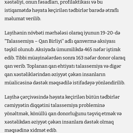
xəstəliyi, onun fəsadları, profilaktikası və bu
istiqamətdə həyata keçirilən tədbirlər barədə ətraflı
məlumat verilib.
Layihənin növbəti mərhələsi olaraq iyunun 19-20-də
"Talassemiya – Qan Birliyi" adlı qanvermə aksiyası
təşkil olunub. Aksiyada ümumilikdə 465 nəfər iştirak
edib. Tibbi müayinələrdən sonra 163 nəfər donor olaraq
qan verib. Toplanan qan ehtiyatı talassemiya və digər
qan xəstəliklərindən əziyyət çəkən insanların
müalicəsinə dəstək məqsədilə istifadəyə yönləndirilib.
Layihə çərçivəsində həyata keçirilən bütün tədbirlər
cəmiyyətin diqqətini talassemiya probleminə
yönəltmək, könüllü qan donorluğunu təşviq etmək və
xəstəlikdən əziyyət çəkən insanlara dəstək olmaq
məqsədinə xidmət edib.