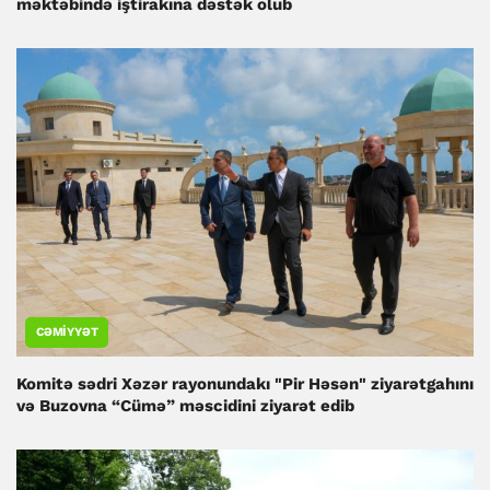
məktəbində iştirakına dəstək olub
CƏMIYYƏT
Komitə sədri Xəzər rayonundakı "Pir Həsən" ziyarətgahını
və Buzovna “Cümə” məscidini ziyarət edib