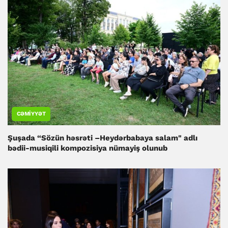
CƏMIYYƏT
Şuşada “Sözün həsrəti –Heydərbabaya salam" adlı
bədii-musiqili kompozisiya nümayiş olunub