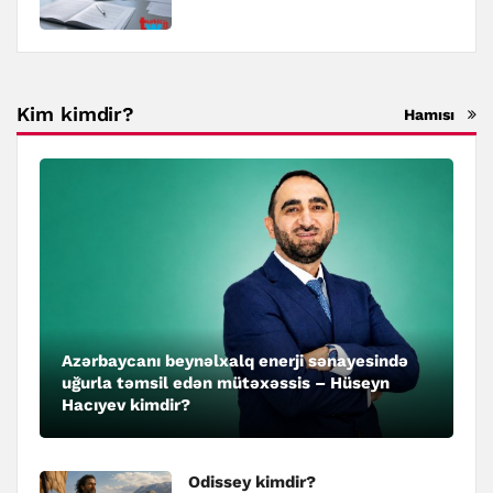
Kim kimdir?
Hamısı
Azərbaycanı beynəlxalq enerji sənayesində
uğurla təmsil edən mütəxəssis – Hüseyn
Hacıyev kimdir?
Odissey kimdir?