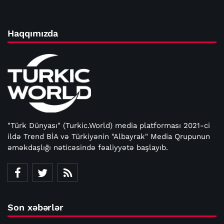
Haqqımızda
"Türk Dünyası" (Turkic.World) media platforması 2021-ci
ildə Trend BİA və Türkiyənin "Albayrak" Media Qrupunun
əməkdaşlığı nəticəsində fəaliyyətə başlayıb.
Son xəbərlər