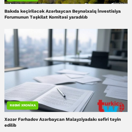
Bakıda keçiriləcək Azərbaycan Beynəlxalq İnvestisiya
Forumunun Təşkilat Komitəsi yaradılıb
RƏSMI XRONIKA
Xəzər Fərhadov Azərbaycan Malayziyadakı səfiri təyin
edilib