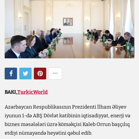
BAKI,
TurkicWorld
Azərbaycan Respublikasının Prezidenti İlham Əliyev
iyunun 1-də ABŞ Dövlət katibinin iqtisadiyyat, enerji və
biznes məsələləri üzrə köməkçisi Kaleb Orrun başçılıq
etdiyi nümayəndə heyətini qəbul edib.