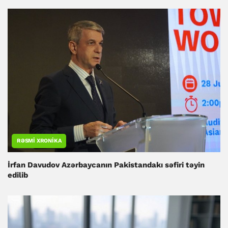
RƏSMI XRONIKA
İrfan Davudov Azərbaycanın Pakistandakı səfiri təyin
edilib