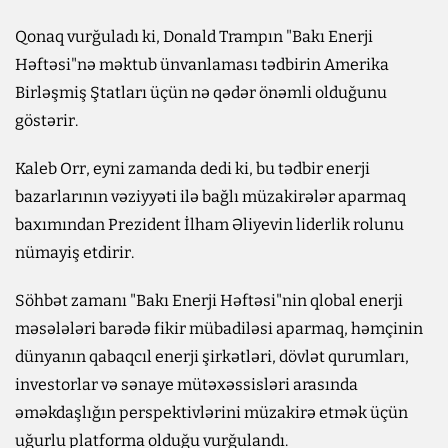
Qonaq vurğuladı ki, Donald Trampın "Bakı Enerji
Həftəsi"nə məktub ünvanlaması tədbirin Amerika
Birləşmiş Ştatları üçün nə qədər önəmli olduğunu
göstərir.
Kaleb Orr, eyni zamanda dedi ki, bu tədbir enerji
bazarlarının vəziyyəti ilə bağlı müzakirələr aparmaq
baxımından Prezident İlham Əliyevin liderlik rolunu
nümayiş etdirir.
Söhbət zamanı "Bakı Enerji Həftəsi"nin qlobal enerji
məsələləri barədə fikir mübadiləsi aparmaq, həmçinin
dünyanın qabaqcıl enerji şirkətləri, dövlət qurumları,
investorlar və sənaye mütəxəssisləri arasında
əməkdaşlığın perspektivlərini müzakirə etmək üçün
uğurlu platforma olduğu vurğulandı.