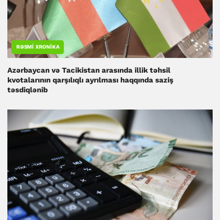
RƏSMI XRONIKA
Azərbaycan və Tacikistan arasında illik təhsil
kvotalarının qarşılıqlı ayrılması haqqında saziş
təsdiqlənib