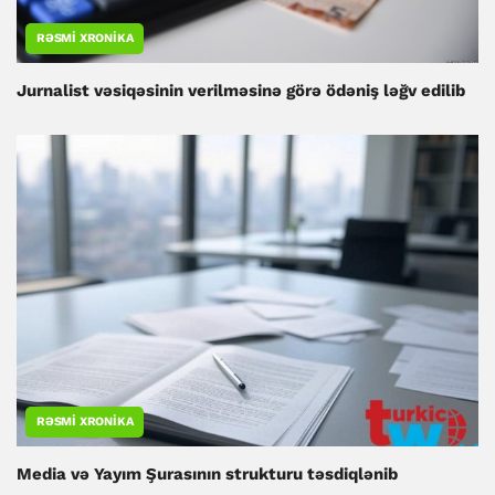
RƏSMI XRONIKA
Jurnalist vəsiqəsinin verilməsinə görə ödəniş ləğv edilib
RƏSMI XRONIKA
Media və Yayım Şurasının strukturu təsdiqlənib