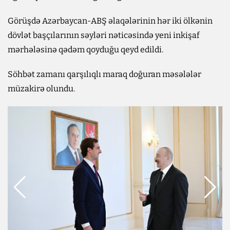
Görüşdə Azərbaycan-ABŞ əlaqələrinin hər iki ölkənin
dövlət başçılarının səyləri nəticəsində yeni inkişaf
mərhələsinə qədəm qoyduğu qeyd edildi.
Söhbət zamanı qarşılıqlı maraq doğuran məsələlər
müzakirə olundu.