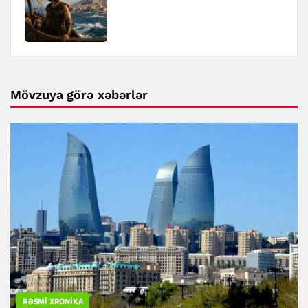
Mövzuya görə xəbərlər
RƏSMI XRONIKA