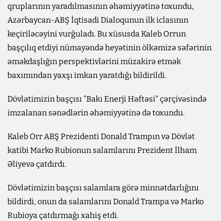
qruplarının yaradılmasının əhəmiyyətinə toxundu,
Azərbaycan-ABŞ İqtisadi Dialoqunun ilk iclasının
keçiriləcəyini vurğuladı. Bu xüsusda Kaleb Orrun
başçılıq etdiyi nümayəndə heyətinin ölkəmizə səfərinin
əməkdaşlığın perspektivlərini müzakirə etmək
baxımından yaxşı imkan yaratdığı bildirildi.
Dövlətimizin başçısı "Bakı Enerji Həftəsi" çərçivəsində
imzalanan sənədlərin əhəmiyyətinə də toxundu.
Kaleb Orr ABŞ Prezidenti Donald Trampın və Dövlət
katibi Marko Rubionun salamlarını Prezident İlham
Əliyevə çatdırdı.
Dövlətimizin başçısı salamlara görə minnətdarlığını
bildirdi, onun da salamlarını Donald Trampa və Marko
Rubioya çatdırmağı xahiş etdi.