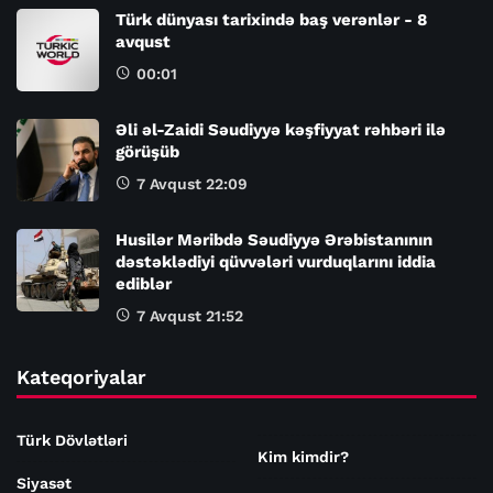
Türk dünyası tarixində baş verənlər - 8
avqust
00:01
Əli əl-Zaidi Səudiyyə kəşfiyyat rəhbəri ilə
görüşüb
7 Avqust 22:09
Husilər Məribdə Səudiyyə Ərəbistanının
dəstəklədiyi qüvvələri vurduqlarını iddia
ediblər
7 Avqust 21:52
Kateqoriyalar
Türk Dövlətləri
Kim kimdir?
Siyasət