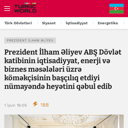
Türk Dövlətləri
Siyasət
İqtisadiyyat
Energetika
PREZIDENT İLHAM ƏLIYEV
Prezident İlham Əliyev ABŞ Dövlət
katibinin iqtisadiyyat, enerji və
biznes məsələləri üzrə
köməkçisinin başçılıq etdiyi
nümayəndə heyətini qəbul edib
188
1 İyun 16:05