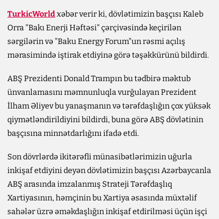
TurkicWorld
xəbər verir ki, dövlətimizin başçısı Kaleb
Orra "Bakı Enerji Həftəsi" çərçivəsində keçirilən
sərgilərin və "Baku Energy Forum"un rəsmi açılış
mərasimində iştirak etdiyinə görə təşəkkürünü bildirdi.
ABŞ Prezidenti Donald Trampın bu tədbirə məktub
ünvanlamasını məmnunluqla vurğulayan Prezident
İlham Əliyev bu yanaşmanın və tərəfdaşlığın çox yüksək
qiymətləndirildiyini bildirdi, buna görə ABŞ dövlətinin
başçısına minnətdarlığını ifadə etdi.
Son dövrlərdə ikitərəfli münasibətlərimizin uğurla
inkişaf etdiyini deyən dövlətimizin başçısı Azərbaycanla
ABŞ arasında imzalanmış Strateji Tərəfdaşlıq
Xartiyasının, həmçinin bu Xartiya əsasında müxtəlif
sahələr üzrə əməkdaşlığın inkişaf etdirilməsi üçün işçi