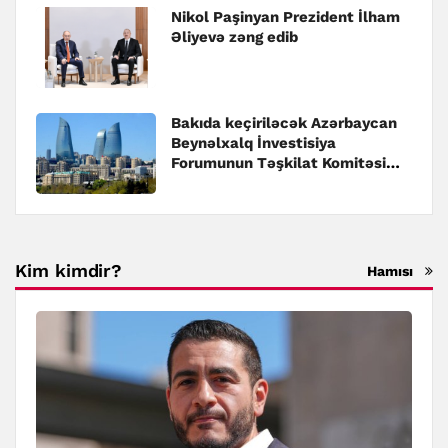
Nikol Paşinyan Prezident İlham
Əliyevə zəng edib
Bakıda keçiriləcək Azərbaycan
Beynəlxalq İnvestisiya
Forumunun Təşkilat Komitəsi
yaradılıb
Kim kimdir?
Hamısı