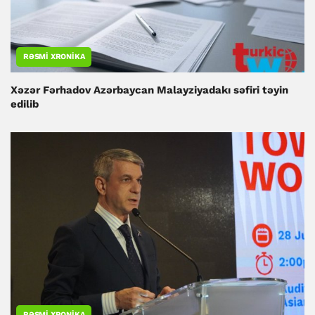
RƏSMI XRONIKA
Xəzər Fərhadov Azərbaycan Malayziyadakı səfiri təyin
edilib
RƏSMI XRONIKA