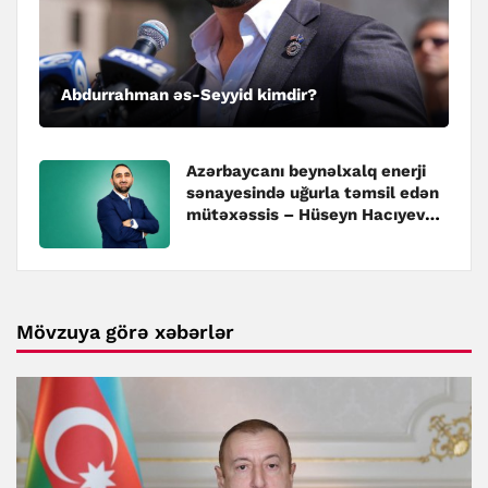
Abdurrahman əs-Seyyid kimdir?
Azərbaycanı beynəlxalq enerji
sənayesində uğurla təmsil edən
mütəxəssis – Hüseyn Hacıyev
kimdir?
Mövzuya görə xəbərlər