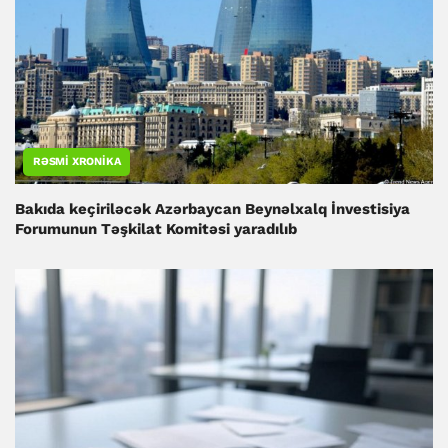
RƏSMI XRONIKA
Bakıda keçiriləcək Azərbaycan Beynəlxalq İnvestisiya
Forumunun Təşkilat Komitəsi yaradılıb