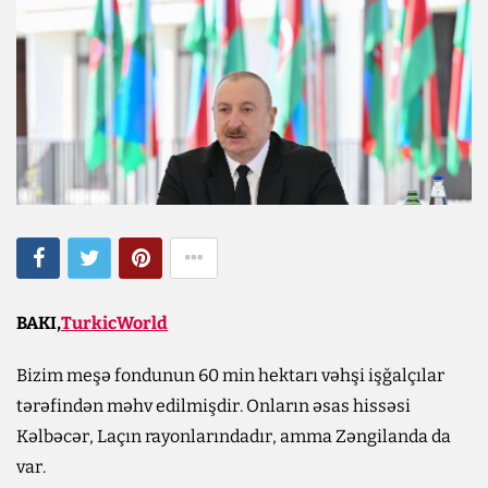
BAKI,
TurkicWorld
Bizim meşə fondunun 60 min hektarı vəhşi işğalçılar
tərəfindən məhv edilmişdir. Onların əsas hissəsi
Kəlbəcər, Laçın rayonlarındadır, amma Zəngilanda da
var.