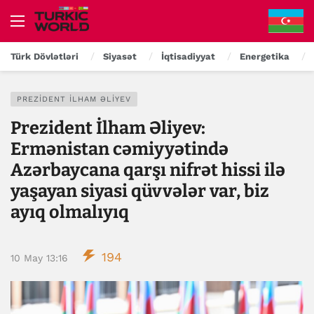
Türk Dövlətləri
Siyasət
İqtisadiyyat
Energetika
PREZIDENT İLHAM ƏLIYEV
Prezident İlham Əliyev:
Ermənistan cəmiyyətində
Azərbaycana qarşı nifrət hissi ilə
yaşayan siyasi qüvvələr var, biz
ayıq olmalıyıq
194
10 May 13:16