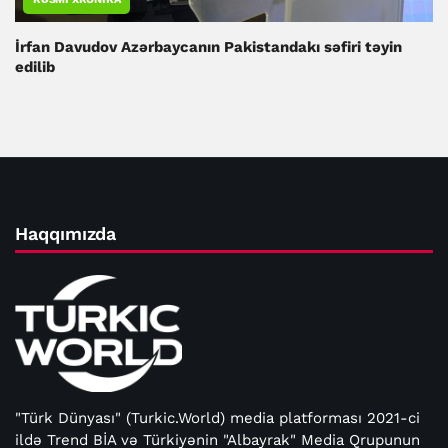
İrfan Davudov Azərbaycanın Pakistandakı səfiri təyin
edilib
Haqqımızda
"Türk Dünyası" (Turkic.World) media platforması 2021-ci
ildə Trend BİA və Türkiyənin "Albayrak" Media Qrupunun