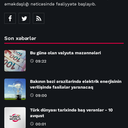
əməkdaşlığı nəticəsində fəaliyyətə başlayıb.
Son xəbərlər
Bu günə olan valyuta məzənnələri
09:22
Bakının bəzi ərazilərində elektrik enerjisinin
verilişində fasilələr yaranacaq
09:00
Türk dünyası tarixində baş verənlər - 10
avqust
00:01