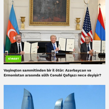
SIYASƏT
Vaşinqton sammitindən bir il ötür: Azərbaycan və
Ermənistan arasında sülh Cənubi Qafqazı necə dəyişir?