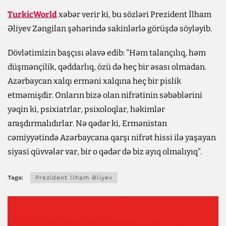
TurkicWorld
xəbər verir ki, bu sözləri Prezident İlham
Əliyev Zəngilan şəhərində sakinlərlə görüşdə söyləyib.
Dövlətimizin başçısı əlavə edib: "Həm talançılıq, həm
düşmənçilik, qəddarlıq, özü də heç bir əsası olmadan.
Azərbaycan xalqı erməni xalqına heç bir pislik
etməmişdir. Onların bizə olan nifrətinin səbəblərini
yəqin ki, psixiatrlar, psixoloqlar, həkimlər
araşdırmalıdırlar. Nə qədər ki, Ermənistan
cəmiyyətində Azərbaycana qarşı nifrət hissi ilə yaşayan
siyasi qüvvələr var, bir o qədər də biz ayıq olmalıyıq".
Tags:
Prezident İlham Əliyev