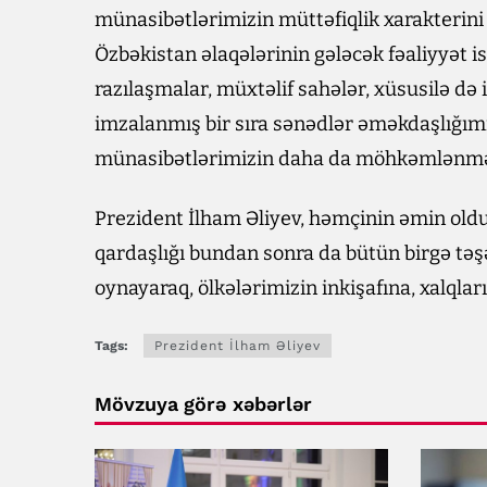
münasibətlərimizin müttəfiqlik xarakterini 
Özbəkistan əlaqələrinin gələcək fəaliyyət 
razılaşmalar, müxtəlif sahələr, xüsusilə də 
imzalanmış bir sıra sənədlər əməkdaşlığımı
münasibətlərimizin daha da möhkəmlənməsi
Prezident İlham Əliyev, həmçinin əmin old
qardaşlığı bundan sonra da bütün birgə t
oynayaraq, ölkələrimizin inkişafına, xalqla
Tags:
Prezident İlham Əliyev
Mövzuya görə xəbərlər