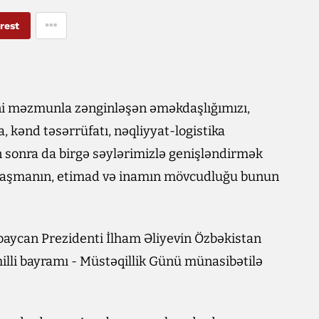
rest
ni məzmunla zənginləşən əməkdaşlığımızı,
ya, kənd təsərrüfatı, nəqliyyat-logistika
 sonra da birgə səylərimizlə genişləndirmək
anlaşmanın, etimad və inamın mövcudluğu bunun
ərbaycan Prezidenti İlham Əliyevin Özbəkistan
illi bayramı - Müstəqillik Günü münasibətilə