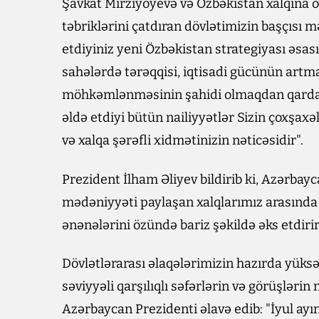
Şavkat Mirziyoyevə və Özbəkistan xalqına 
təbriklərini çatdıran dövlətimizin başçısı
etdiyiniz yeni Özbəkistan strategiyası əsası
sahələrdə tərəqqisi, iqtisadi gücünün artm
möhkəmlənməsinin şahidi olmaqdan qardaş 
əldə etdiyi bütün nailiyyətlər Sizin çoxşaxə
və xalqa şərəfli xidmətinizin nəticəsidir".
Prezident İlham Əliyev bildirib ki, Azərbayc
mədəniyyəti paylaşan xalqlarımız arasında 
ənənələrini özündə bariz şəkildə əks etdirir
Dövlətlərarası əlaqələrimizin hazırda yüksə
səviyyəli qarşılıqlı səfərlərin və görüşləri
Azərbaycan Prezidenti əlavə edib: "İyul ayın