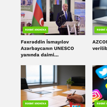
RƏSMI XRONIKA
RƏSMI 
Fəxrəddin İsmayılov
AZCON
Azərbaycanın UNESCO
verili
yanında daimi
nümayəndəsi təyin edilib
RƏSMI XRONIKA
RƏSMI 