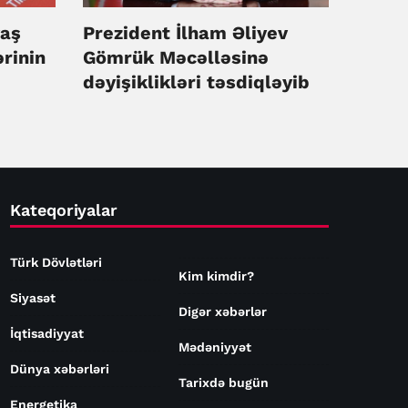
yaş
Prezident İlham Əliyev
rinin
Gömrük Məcəlləsinə
dəyişiklikləri təsdiqləyib
şib
Kateqoriyalar
Türk Dövlətləri
Kim kimdir?
Siyasət
Digər xəbərlər
İqtisadiyyat
Mədəniyyət
Dünya xəbərləri
Tarixdə bugün
Energetika