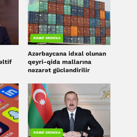
RƏSMI XRONIKA
Azərbaycana idxal olunan
ltif
qeyri-qida mallarına
nəzarət gücləndirilir
RƏSMI XRONIKA