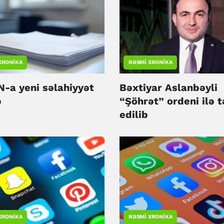
XRONIKA
RƏSMI XRONIKA
-a yeni səlahiyyət
Bəxtiyar Aslanbəyli
b
“Şöhrət” ordeni ilə tə
edilib
XRONIKA
RƏSMI XRONIKA