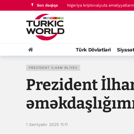
Son dəqiqə
Nigeriya kriptovalyuta əməliyyatların
İrana qarşı müharibə “çox yaxşı ged
Türk Dövlətləri
Siyasə
PREZIDENT İLHAM ƏLIYEV
Prezident İlha
əməkdaşlığımı
1 Sentyabr 2025 11:11