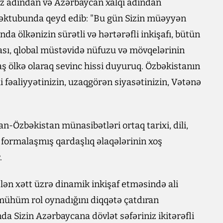
öz adından və Azərbaycan xalqı adından
 məktubunda qeyd edib: "Bu gün Sizin müəyyən
nda ölkənizin sürətli və hərtərəfli inkişafı, bütün
ası, qlobal müstəvidə nüfuzu və mövqelərinin
ölkə olaraq sevinc hissi duyuruq. Özbəkistanın
li fəaliyyətinizin, uzaqgörən siyasətinizin, Vətənə
an-Özbəkistan münasibətləri ortaq tarixi, dili,
formalaşmış qardaşlıq əlaqələrinin xoş
.
lən xətt üzrə dinamik inkişaf etməsində ali
n mühüm rol oynadığını diqqətə çatdıran
da Sizin Azərbaycana dövlət səfəriniz ikitərəfli