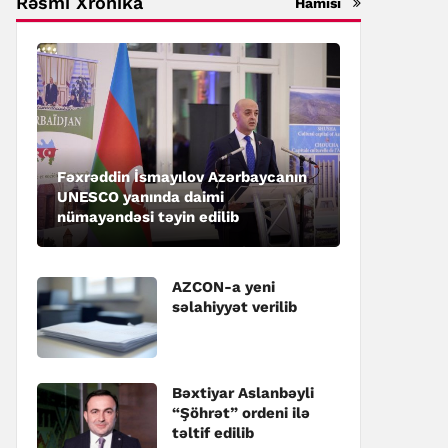
Rəsmi Xronika
Hamısı
Fəxrəddin İsmayılov Azərbaycanın
UNESCO yanında daimi
nümayəndəsi təyin edilib
AZCON-a yeni
səlahiyyət verilib
Bəxtiyar Aslanbəyli
“Şöhrət” ordeni ilə
təltif edilib