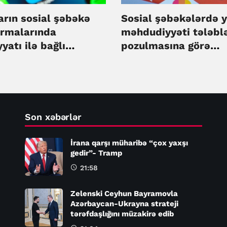
arın sosial şəbəkə
Sosial şəbəkələrdə 
ormalarında
məhdudiyyəti tələblə
yatı ilə bağlı
pozulmasına görə
kliklər təsdiqlənib
cərimələr müəyyənlə
Son xəbərlər
İrana qarşı müharibə “çox yaxşı
gedir”- Tramp
21:58
Zelenski Ceyhun Bayramovla
Azərbaycan-Ukrayna strateji
tərəfdaşlığını müzakirə edib