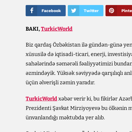
Facebook
Twitter
Pinte
BAKI,
TurkicWorld
Biz qardaş Özbəkistan ilə gündən-günə ye
xüsusilə də iqtisadi-ticari, enerji, investisi
sahələrində səmərəli fəaliyyətimizi bundan
əzmindəyik. Yüksək səviyyədə qarşılıqlı 
üçün əlverişli zəmin yaradır.
TurkicWorld
xəbər verir ki, bu fikirlər Az
Prezidenti Şavkat Mirziyoyevə bu ölkənin m
ünvanlandığı məktubda yer alıb.