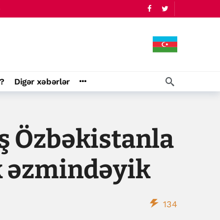
?
Digər xəbərlər
aş Özbəkistanla
k əzmindəyik
134