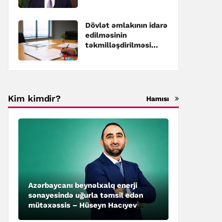
Dövlət əmlakının idarə
edilməsinin
təkmilləşdirilməsi
üzrə Dövlət
Proqramına dəyişiklik
edilib
Kim kimdir?
Hamısı
Azərbaycanı beynəlxalq enerji
sənayesində uğurla təmsil edən
mütəxəssis – Hüseyn Hacıyev
kimdir?