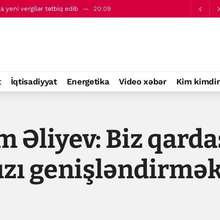
a yeni vergilər tətbiq edib
20:09
ir”- Tramp
21:58
t
İqtisadiyyat
Energetika
Video xəbər
Kim kimdir
m Əliyev: Biz qard
zı genişləndirmə