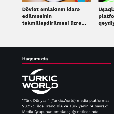
Dövlət əmlakının idarə
Uşaql
edilməsinin
platf
təkmilləşdirilməsi üzrə
qeydiy
Dövlət Proqramına
dəyişi
dəyişiklik edilib
Haqqımızda
"Türk Dünyası" (Turkic.World) media platforması
2021-ci ildə Trend BİA və Türkiyənin "Albayrak"
Media Qrupunun əməkdaşlığı nəticəsində