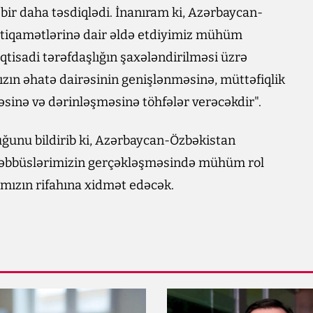
bir daha təsdiqlədi. İnanıram ki, Azərbaycan-
istiqamətlərinə dair əldə etdiyimiz mühüm
iqtisadi tərəfdaşlığın şaxələndirilməsi üzrə
zın əhatə dairəsinin genişlənməsinə, müttəfiqlik
nə və dərinləşməsinə töhfələr verəcəkdir".
uğunu bildirib ki, Azərbaycan-Özbəkistan
əşəbbüslərimizin gerçəkləşməsində mühüm rol
rımızın rifahına xidmət edəcək.