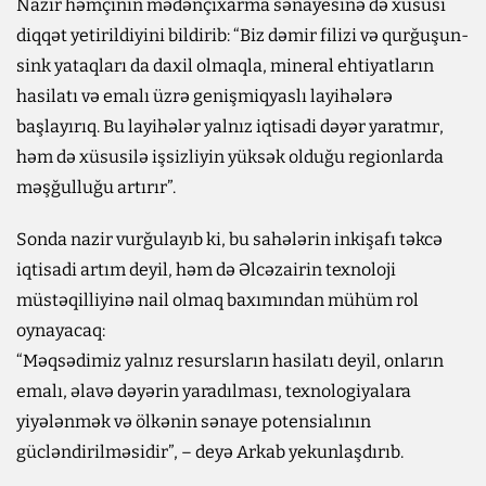
Nazir həmçinin mədənçıxarma sənayesinə də xüsusi
diqqət yetirildiyini bildirib: “Biz dəmir filizi və qurğuşun-
sink yataqları da daxil olmaqla, mineral ehtiyatların
hasilatı və emalı üzrə genişmiqyaslı layihələrə
başlayırıq. Bu layihələr yalnız iqtisadi dəyər yaratmır,
həm də xüsusilə işsizliyin yüksək olduğu regionlarda
məşğulluğu artırır”.
Sonda nazir vurğulayıb ki, bu sahələrin inkişafı təkcə
iqtisadi artım deyil, həm də Əlcəzairin texnoloji
müstəqilliyinə nail olmaq baxımından mühüm rol
oynayacaq:
“Məqsədimiz yalnız resursların hasilatı deyil, onların
emalı, əlavə dəyərin yaradılması, texnologiyalara
yiyələnmək və ölkənin sənaye potensialının
gücləndirilməsidir”, – deyə Arkab yekunlaşdırıb.