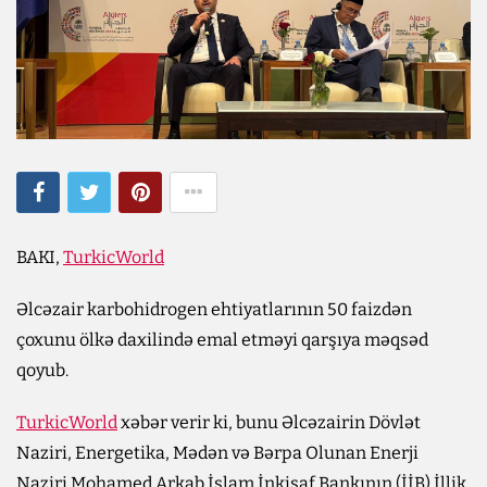
BAKI,
TurkicWorld
Əlcəzair karbohidrogen ehtiyatlarının 50 faizdən
çoxunu ölkə daxilində emal etməyi qarşıya məqsəd
qoyub.
TurkicWorld
xəbər verir ki, bunu Əlcəzairin Dövlət
Naziri, Energetika, Mədən və Bərpa Olunan Enerji
Naziri Mohamed Arkab İslam İnkişaf Bankının (İİB) İllik