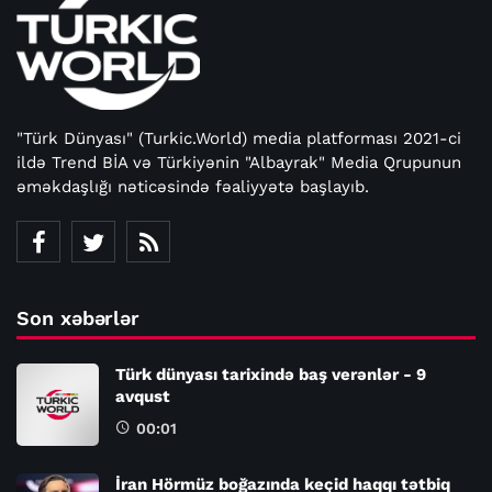
"Türk Dünyası" (Turkic.World) media platforması 2021-ci
ildə Trend BİA və Türkiyənin "Albayrak" Media Qrupunun
əməkdaşlığı nəticəsində fəaliyyətə başlayıb.
Son xəbərlər
Türk dünyası tarixində baş verənlər - 9
avqust
00:01
İran Hörmüz boğazında keçid haqqı tətbiq