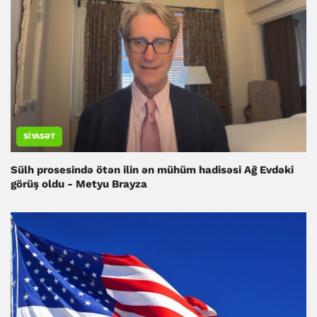
SIYASƏT
Sülh prosesində ötən ilin ən mühüm hadisəsi Ağ Evdəki
görüş oldu - Metyu Brayza