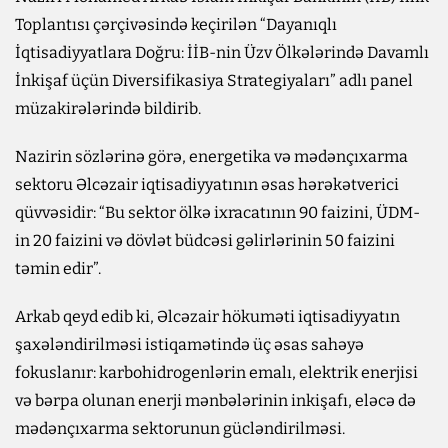
Toplantısı çərçivəsində keçirilən “Dayanıqlı
İqtisadiyyatlara Doğru: İİB-nin Üzv Ölkələrində Davamlı
İnkişaf üçün Diversifikasiya Strategiyaları” adlı panel
müzakirələrində bildirib.
Nazirin sözlərinə görə, energetika və mədənçıxarma
sektoru Əlcəzair iqtisadiyyatının əsas hərəkətverici
qüvvəsidir: “Bu sektor ölkə ixracatının 90 faizini, ÜDM-
in 20 faizini və dövlət büdcəsi gəlirlərinin 50 faizini
təmin edir”.
Arkab qeyd edib ki, Əlcəzair hökuməti iqtisadiyyatın
şaxələndirilməsi istiqamətində üç əsas sahəyə
fokuslanır: karbohidrogenlərin emalı, elektrik enerjisi
və bərpa olunan enerji mənbələrinin inkişafı, eləcə də
mədənçıxarma sektorunun gücləndirilməsi.