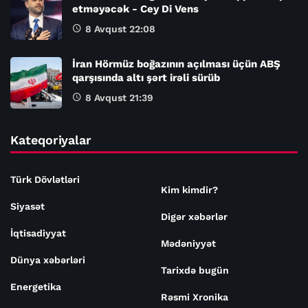
etməyəcək - Cey Di Vens
8 Avqust 22:08
İran Hörmüz boğazının açılması üçün ABŞ
qarşısında altı şərt irəli sürüb
8 Avqust 21:39
Kateqoriyalar
Türk Dövlətləri
Kim kimdir?
Siyasət
Digər xəbərlər
İqtisadiyyat
Mədəniyyət
Dünya xəbərləri
Tarixdə bugün
Energetika
Rəsmi Xronika