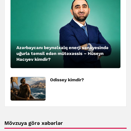
Azərbaycanı beynəlxalq enerji sənayesində
uğurla təmsil edən mütəxəssis – Hüseyn
Hacıyev kimdir?
Odissey kimdir?
Mövzuya görə xəbərlər