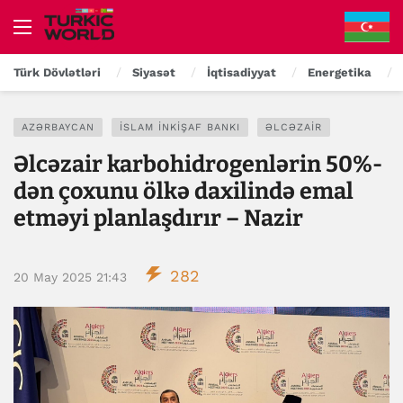
Türk Dövlətləri
Siyasət
İqtisadiyyat
Energetika
AZƏRBAYCAN
İSLAM İNKIŞAF BANKI
ƏLCƏZAIR
Əlcəzair karbohidrogenlərin 50%-
dən çoxunu ölkə daxilində emal
etməyi planlaşdırır – Nazir
282
20 May 2025 21:43