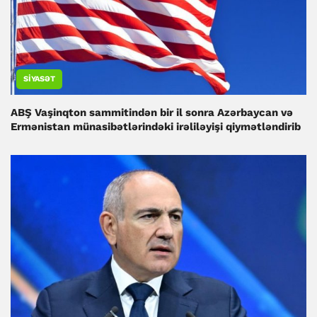
SIYASƏT
ABŞ Vaşinqton sammitindən bir il sonra Azərbaycan və
Ermənistan münasibətlərindəki irəliləyişi qiymətləndirib