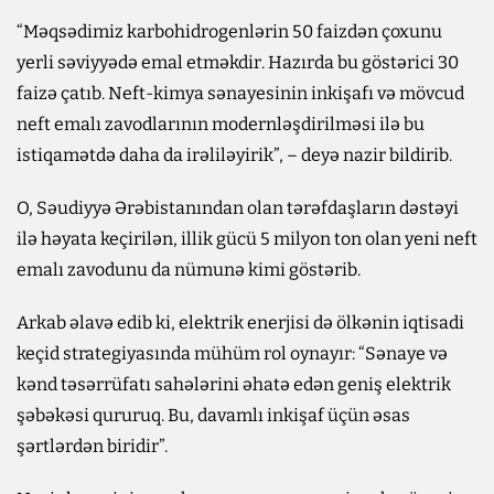
“Məqsədimiz karbohidrogenlərin 50 faizdən çoxunu
yerli səviyyədə emal etməkdir. Hazırda bu göstərici 30
faizə çatıb. Neft-kimya sənayesinin inkişafı və mövcud
neft emalı zavodlarının modernləşdirilməsi ilə bu
istiqamətdə daha da irəliləyirik”, – deyə nazir bildirib.
O, Səudiyyə Ərəbistanından olan tərəfdaşların dəstəyi
ilə həyata keçirilən, illik gücü 5 milyon ton olan yeni neft
emalı zavodunu da nümunə kimi göstərib.
Arkab əlavə edib ki, elektrik enerjisi də ölkənin iqtisadi
keçid strategiyasında mühüm rol oynayır: “Sənaye və
kənd təsərrüfatı sahələrini əhatə edən geniş elektrik
şəbəkəsi qururuq. Bu, davamlı inkişaf üçün əsas
şərtlərdən biridir”.