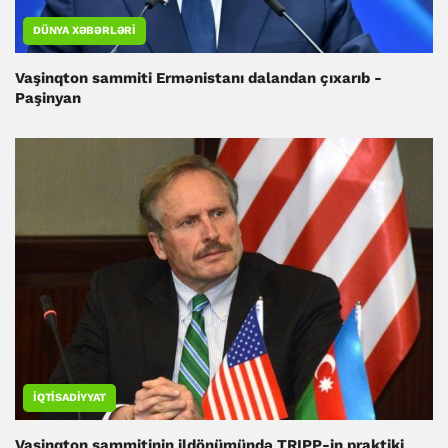
DÜNYA XƏBƏRLƏRI
Vaşinqton sammiti Ermənistanı dalandan çıxarıb -
Paşinyan
İQTISADIYYAT
Vaşinqton sammitinin ildönümündə TRIPP-in praktiki