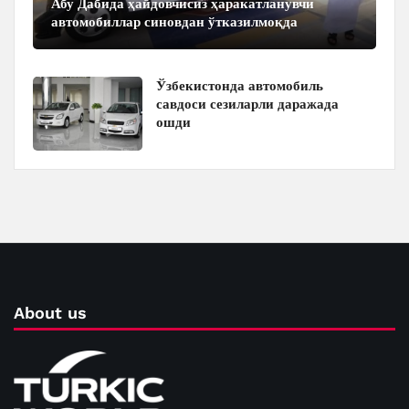
Абу Дабида ҳайдовчисиз ҳаракатланувчи
автомобиллар синовдан ўтказилмоқда
Ўзбекистонда автомобиль
савдоси сезиларли даражада
ошди
About us