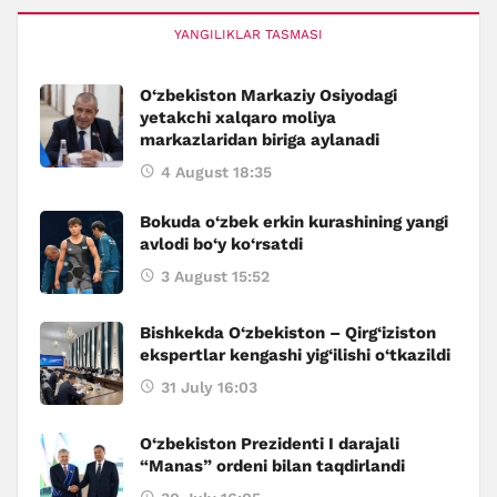
YANGILIKLAR TASMASI
O‘zbekiston Markaziy Osiyodagi
yetakchi xalqaro moliya
markazlaridan biriga aylanadi
4 August 18:35
Bokuda o‘zbek erkin kurashining yangi
avlodi bo‘y ko‘rsatdi
3 August 15:52
Bishkekda O‘zbekiston – Qirg‘iziston
ekspertlar kengashi yig‘ilishi o‘tkazildi
31 July 16:03
O‘zbekiston Prezidenti I darajali
“Manas” ordeni bilan taqdirlandi