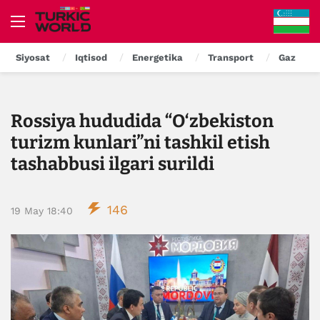
Siyosat
Iqtisod
Energetika
Transport
Gaz
Rossiya hududida “O‘zbekiston
turizm kunlari”ni tashkil etish
tashabbusi ilgari surildi
146
19 May 18:40