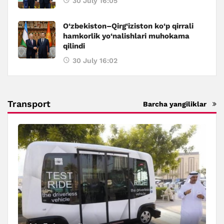
30 July 16:05
O‘zbekiston–Qirg‘iziston ko‘p qirrali
hamkorlik yo‘nalishlari muhokama
qilindi
30 July 16:02
Transport
Barcha yangiliklar