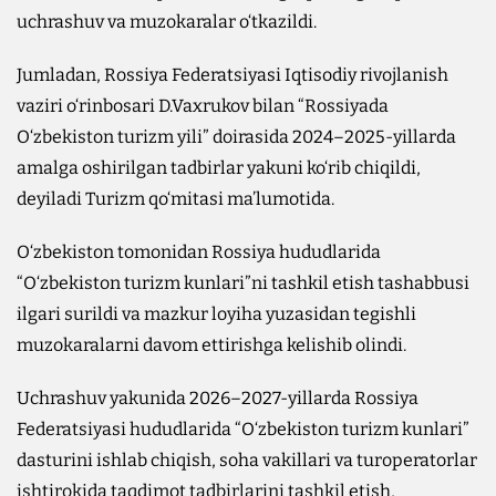
uchrashuv va muzokaralar o‘tkazildi.
Jumladan, Rossiya Federatsiyasi Iqtisodiy rivojlanish
vaziri o‘rinbosari D.Vaxrukov bilan “Rossiyada
O‘zbekiston turizm yili” doirasida 2024–2025-yillarda
amalga oshirilgan tadbirlar yakuni ko‘rib chiqildi,
deyiladi Turizm qo‘mitasi ma’lumotida.
O‘zbekiston tomonidan Rossiya hududlarida
“O‘zbekiston turizm kunlari”ni tashkil etish tashabbusi
ilgari surildi va mazkur loyiha yuzasidan tegishli
muzokaralarni davom ettirishga kelishib olindi.
Uchrashuv yakunida 2026–2027-yillarda Rossiya
Federatsiyasi hududlarida “O‘zbekiston turizm kunlari”
dasturini ishlab chiqish, soha vakillari va turoperatorlar
ishtirokida taqdimot tadbirlarini tashkil etish,