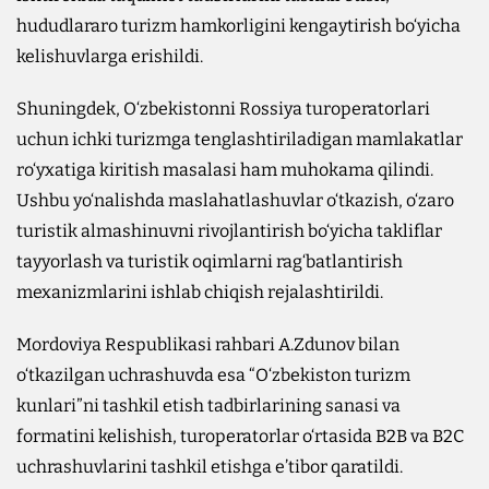
hududlararo turizm hamkorligini kengaytirish bo‘yicha
kelishuvlarga erishildi.
Shuningdek, O‘zbekistonni Rossiya turoperatorlari
uchun ichki turizmga tenglashtiriladigan mamlakatlar
ro‘yxatiga kiritish masalasi ham muhokama qilindi.
Ushbu yo‘nalishda maslahatlashuvlar o‘tkazish, o‘zaro
turistik almashinuvni rivojlantirish bo‘yicha takliflar
tayyorlash va turistik oqimlarni rag‘batlantirish
mexanizmlarini ishlab chiqish rejalashtirildi.
Mordoviya Respublikasi rahbari A.Zdunov bilan
o‘tkazilgan uchrashuvda esa “O‘zbekiston turizm
kunlari”ni tashkil etish tadbirlarining sanasi va
formatini kelishish, turoperatorlar o‘rtasida B2B va B2C
uchrashuvlarini tashkil etishga e’tibor qaratildi.