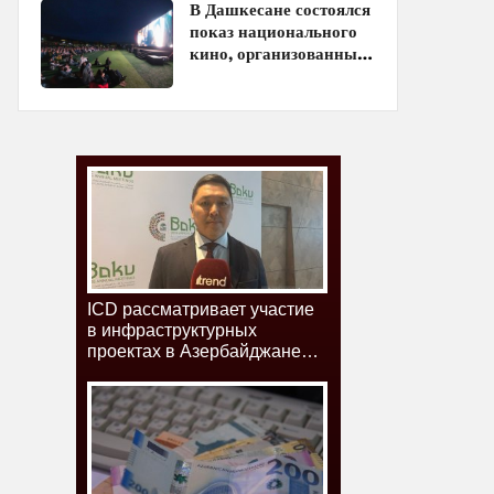
В Дашкесане состоялся
показ национального
кино, организованный
ЗАО «AzerGold» и
Baku Media Center