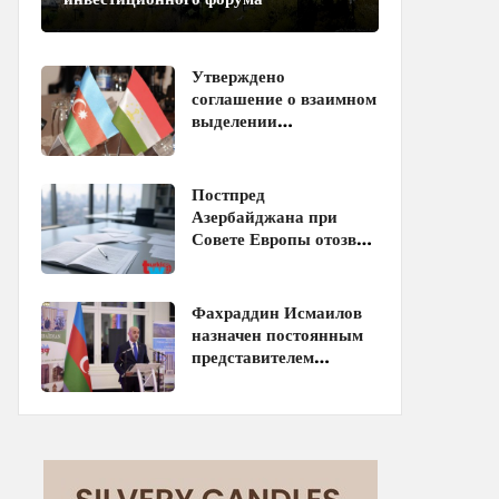
Утверждено
соглашение о взаимном
выделении
образовательных квот
между Азербайджаном
и Таджикистаном
Постпред
Азербайджана при
Совете Европы отозван
с должности
Фахраддин Исмаилов
назначен постоянным
представителем
Азербайджана при
ЮНЕСКО