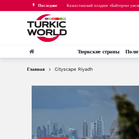
Последние
Казахстанский холдинг «Байтерек» уве
США оценили прогресс в отношениях А
Тюркские страны
Поли
Главная
Cityscape Riyadh