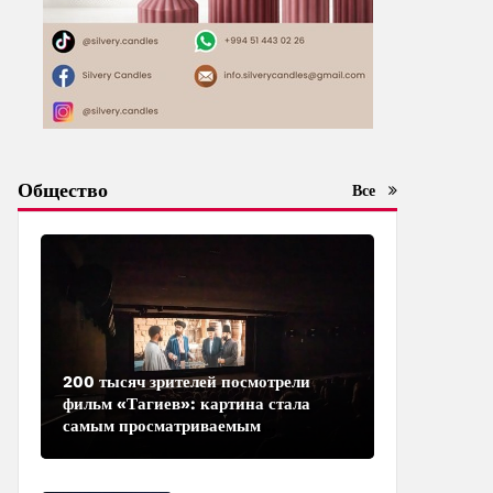
Общество
Все
200 тысяч зрителей посмотрели
фильм «Тагиев»: картина стала
самым просматриваемым
азербайджанским фильмом в
кинотеатрах