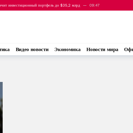
личит инвестиционный портфель до $35,2 млрд
09:47
зербайджана и Армении спустя год после саммита в Вашингтоне
13:11
тика
Видео новости
Экономика
Новости мира
Офи