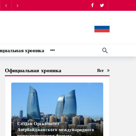
циальная хроника
Официальная хроника
Все
Создан Оргкомитет
Азербайджанского международного
инвестиционного форума