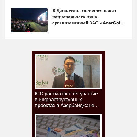
В Дашкесане состоялся показ
национального кино,
организованный ЗАО «AzerGold»
и Baku Media Center