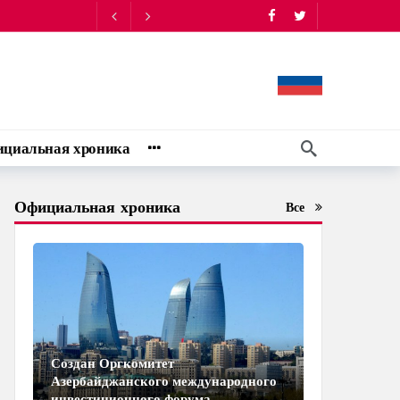
циальная хроника
Официальная хроника
Все
Создан Оргкомитет
Азербайджанского международного
инвестиционного форума