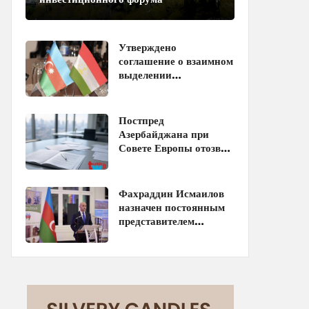
Утверждено
соглашение о взаимном
выделении
образовательных квот
между Азербайджаном
и Таджикистаном
Постпред
Азербайджана при
Совете Европы отозван
с должности
Фахраддин Исмаилов
назначен постоянным
представителем
Азербайджана при
ЮНЕСКО