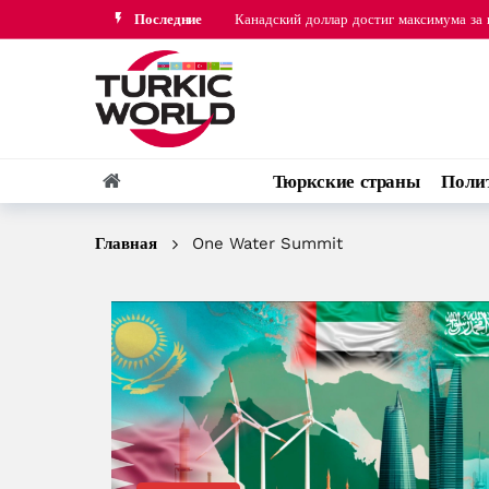
Канадский доллар достиг максимума за 
Последние
Замглавы МИД Ирана: безопасность рег
Тюркские страны
Поли
Главная
One Water Summit