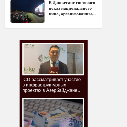
В Дашкесане состоялся
показ национального
кино, организованный
ЗАО «AzerGold» и
Baku Media Center