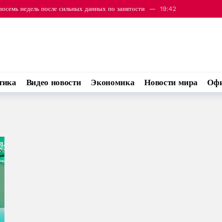
восемь недель после сильных данных по занятости
19:42
иона должна обеспечиваться без иностранного вмешательства
20:50
тика
Видео новости
Экономика
Новости мира
Офи