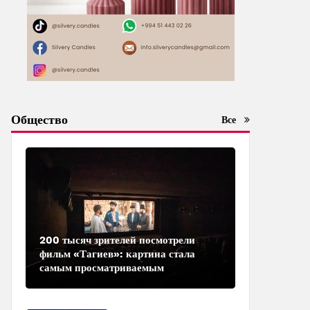
Общество
Все
200 тысяч зрителей посмотрели
фильм «Тагиев»: картина стала
самым просматриваемым
азербайджанским фильмом в
кинотеатрах