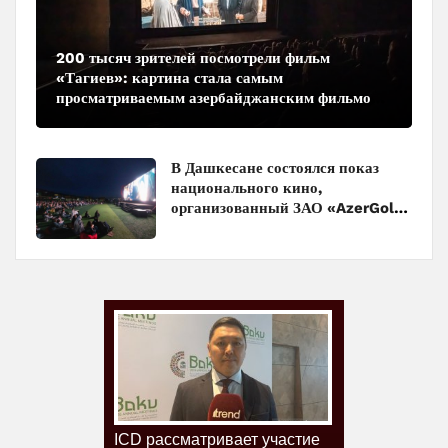
200 тысяч зрителей посмотрели фильм
«Тагиев»: картина стала самым
просматриваемым азербайджанским фильмом
в кинотеатрах
В Дашкесане состоялся показ
национального кино,
организованный ЗАО «AzerGold»
и Baku Media Center