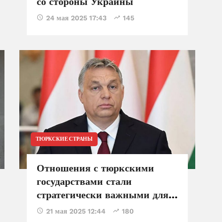
со стороны Украины
24 мая 2025 17:43
145
ТЮРКСКИЕ СТРАНЫ
Отношения с тюркскими
государствами стали
стратегически важными для
Венгрии - Виктор Орбан
21 мая 2025 12:44
180