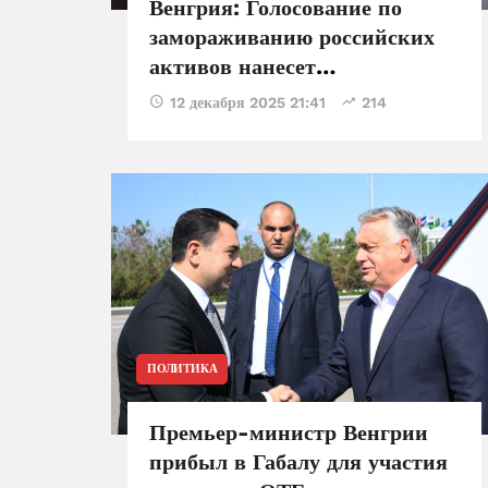
Венгрия: Голосование по
замораживанию российских
активов нанесет
непоправимый ущерб ЕС
12 декабря 2025 21:41
214
ПОЛИТИКА
Премьер-министр Венгрии
прибыл в Габалу для участия