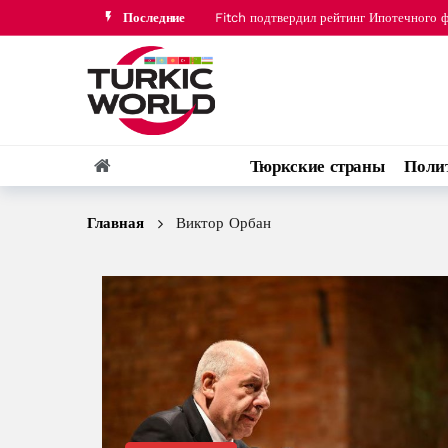
Последние
Кыргызстан призвал ЕАЭС усилить мон
Из России в Армению транзитом через 
Азербайджанская нефть подорожала на
Официальный курс азербайджанского ма
Fitch подтвердил рейтинг Ипотечного 
Тюркские страны
Поли
Кыргызстан призвал ЕАЭС усилить мон
Главная
Виктор Орбан