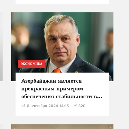
ЭКОНОМИКА
Азербайджан является
прекрасным примером
обеспечения стабильности в
регионе - Виктор Орбан
6 сентября 2024 14:15
320