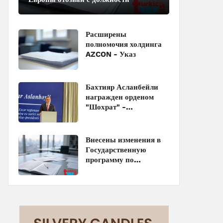
Расширены
полномочия холдинга
AZCON - Указ
Бахтияр Асланбейли
награжден орденом
"Шохрат" -
Распоряжение
Внесены изменения в
Государственную
программу по
совершенствованию
управления
госимуществом в
Азербайджане