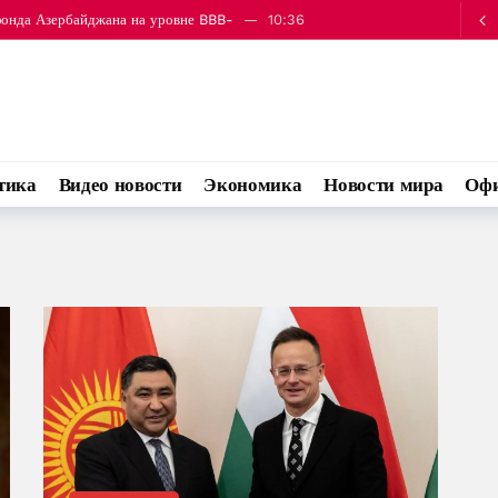
иторинг аграрных рынков на фоне роста инфляции
10:42
Азербайджан будут отправлены пшеница и каменный уголь
10:41
 2,6%
10:39
ната к мировым валютам на 7 августа
10:38
фонда Азербайджана на уровне BBB-
10:36
тика
Видео новости
Экономика
Новости мира
Офи
иторинг аграрных рынков на фоне роста инфляции
10:42