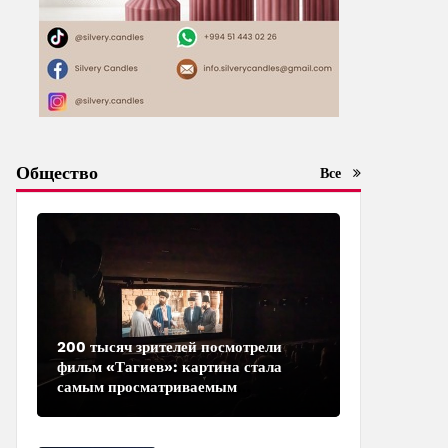
Общество
Все
200 тысяч зрителей посмотрели
фильм «Тагиев»: картина стала
самым просматриваемым
азербайджанским фильмом в
кинотеатрах