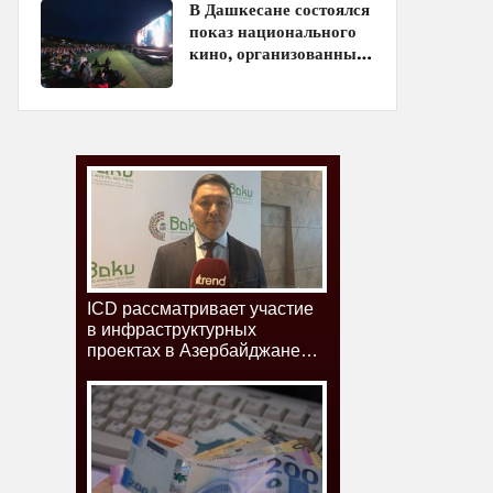
В Дашкесане состоялся
показ национального
кино, организованный
ЗАО «AzerGold» и
Baku Media Center