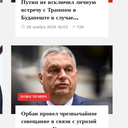
Путин не исключил личную
встречу с Трампом в
Будапеште в случае
достижения договоренностей
28 ноября 2025 18:03
139
НОВОСТИ МИРА
Орбан провел чрезвычайное
совещание в связи с угрозой