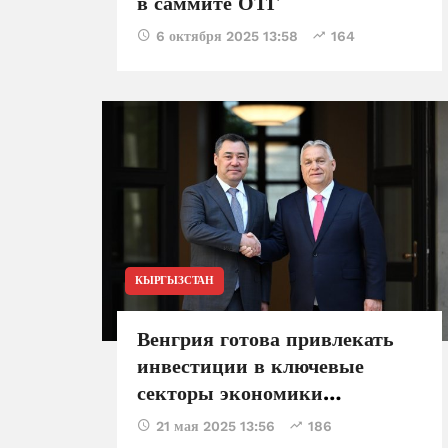
в саммите ОТГ
6 октября 2025 13:58
164
КЫРГЫЗСТАН
Венгрия готова привлекать
инвестиции в ключевые
секторы экономики
Кыргызстана - Орбан
21 мая 2025 13:56
186