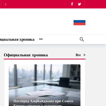
циальная хроника
Официальная хроника
Все
Постпред Азербайджана при Совете
Европы отозван с должности