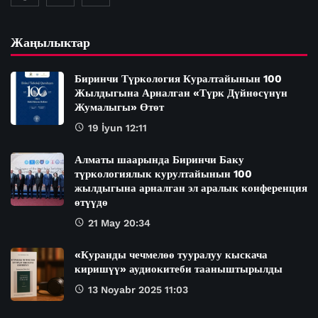
Жаңылыктар
Биринчи Түркология Куралтайынын 100
Жылдыгына Арналган «Түрк Дүйнөсүнүн
Жумалыгы» Өтөт
19 İyun 12:11
Алматы шаарында Биринчи Баку
түркологиялык курултайынын 100
жылдыгына арналган эл аралык конференция
өтүүдө
21 May 20:34
«Куранды чечмелөө тууралуу кыскача
киришүү» аудиокитеби тааныштырылды
13 Noyabr 2025 11:03