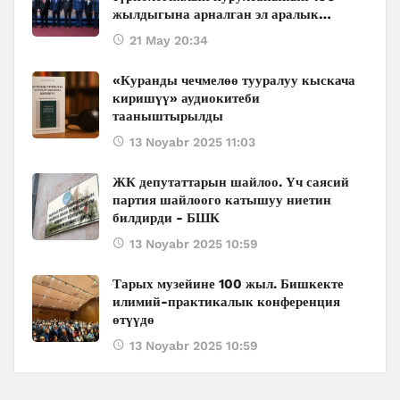
жылдыгына арналган эл аралык
конференция өтүүдө
21 May 20:34
«Куранды чечмелөө тууралуу кыскача
киришүү» аудиокитеби
тааныштырылды
13 Noyabr 2025 11:03
ЖК депутаттарын шайлоо. Үч саясий
партия шайлоого катышуу ниетин
билдирди - БШК
13 Noyabr 2025 10:59
Тарых музейине 100 жыл. Бишкекте
илимий-практикалык конференция
өтүүдө
13 Noyabr 2025 10:59