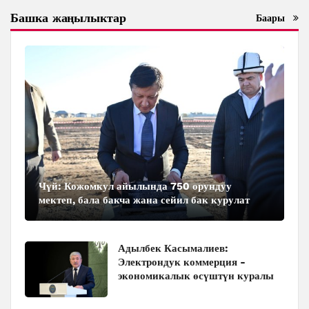
Башка жаңылыктар
Баары
Чүй: Кожомкул айылында 750 орундуу
мектеп, бала бакча жана сейил бак курулат
Адылбек Касымалиев:
Электрондук коммерция -
экономикалык өсүштүн куралы