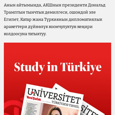
Анын айтымында, АКШнын президенти Дональд
Трамптын тынчтык демилгеси, ошондой эле
Египет, Катар жана Түркиянын дипломатиялык
аракеттери дүйнөлүк коомчулуктун кеңири
колдоосуна татыктуу.