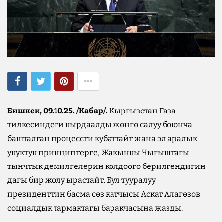
Бишкек, 09.10.25. /Кабар/.
Кыргызстан Газа
тилкесиндеги кырдаалды жөнгө салуу боюнча
башталган процессти кубаттайт жана эл аралык
укуктук принциптерге, Жакынкы Чыгыштагы
тынчтык демилгелерин колдоого берилгендигин
дагы бир жолу ырастайт. Бул тууралуу
президенттин басма сөз катчысы Аскат Алагөзов
социалдык тармактагы баракчасына жазды.