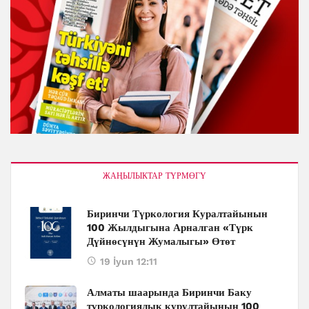
ЖАҢЫЛЫКТАР ТҮРМӨГҮ
Биринчи Түркология Куралтайынын
100 Жылдыгына Арналган «Түрк
Дүйнөсүнүн Жумалыгы» Өтөт
19 İyun 12:11
Алматы шаарында Биринчи Баку
түркологиялык курултайынын 100