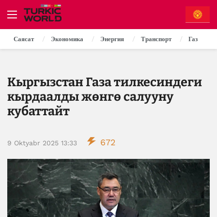
Саясат
Экономика
Энергия
Транспорт
Газ
Кыргызстан Газа тилкесиндеги
кырдаалды жөнгө салууну
кубаттайт
672
9 Oktyabr 2025 13:33